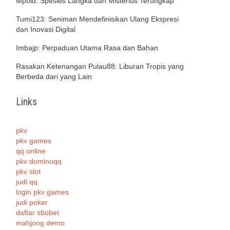
Mpoid: Spesies Langka dan Misterius Terungkap
Tumi123: Seniman Mendefinisikan Ulang Ekspresi
dan Inovasi Digital
Imbajp: Perpaduan Utama Rasa dan Bahan
Rasakan Ketenangan Pulau88: Liburan Tropis yang
Berbeda dari yang Lain
Links
pkv
pkv games
qq online
pkv dominoqq
pkv slot
judi qq
login pkv games
judi poker
daftar sbobet
mahjong demo