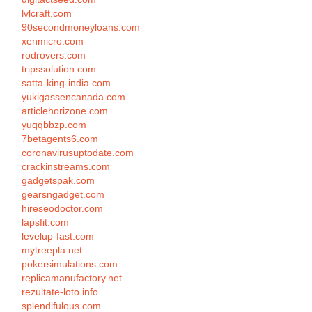
lvlcraft.com
90secondmoneyloans.com
xenmicro.com
rodrovers.com
tripssolution.com
satta-king-india.com
yukigassencanada.com
articlehorizone.com
yuqqbbzp.com
7betagents6.com
coronavirusuptodate.com
crackinstreams.com
gadgetspak.com
gearsngadget.com
hireseodoctor.com
lapsfit.com
levelup-fast.com
mytreepla.net
pokersimulations.com
replicamanufactory.net
rezultate-loto.info
splendifulous.com