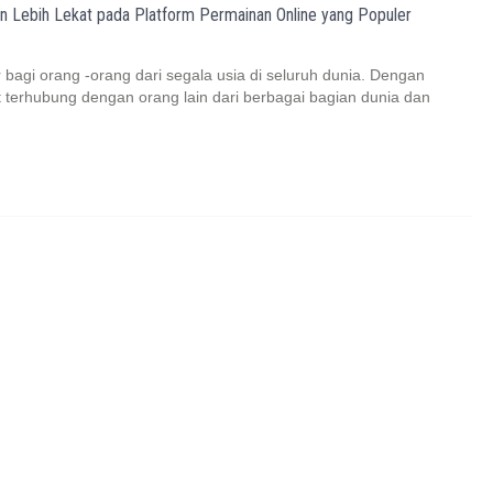
 Lebih Lekat pada Platform Permainan Online yang Populer
 bagi orang -orang dari segala usia di seluruh dunia. Dengan
 terhubung dengan orang lain dari berbagai bagian dunia dan