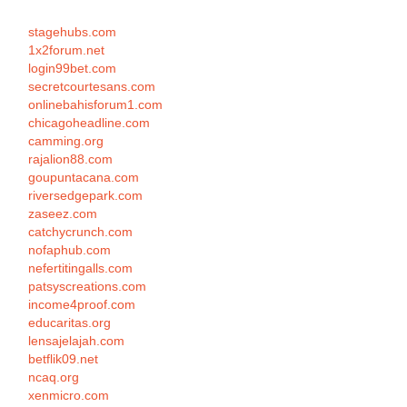
stagehubs.com
1x2forum.net
login99bet.com
secretcourtesans.com
onlinebahisforum1.com
chicagoheadline.com
camming.org
rajalion88.com
goupuntacana.com
riversedgepark.com
zaseez.com
catchycrunch.com
nofaphub.com
nefertitingalls.com
patsyscreations.com
income4proof.com
educaritas.org
lensajelajah.com
betflik09.net
ncaq.org
xenmicro.com