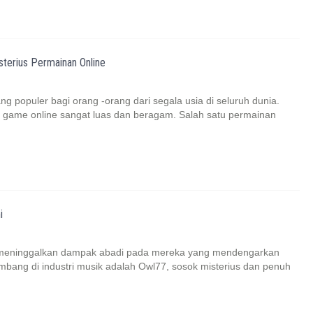
sterius Permainan Online
ng populer bagi orang -orang dari segala usia di seluruh dunia.
s game online sangat luas dan beragam. Salah satu permainan
i
gi, meninggalkan dampak abadi pada mereka yang mendengarkan
mbang di industri musik adalah Owl77, sosok misterius dan penuh