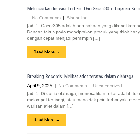
Meluncurkan Inovasi Terbaru Dari Gacor305: Tinjauan Kom
|
No Comments
|
Slot online
[ad_1] Gacor305 adalah perusahaan yang dikenal karena 
Dengan fokus pada menciptakan produk yang tidak hany
dengan cepat menjadi pemimpin […]
Read More →
Breaking Records: Melihat atlet teratas dalam olahraga
April 9, 2025
|
No Comments
|
Uncategorized
[ad_1] Di dunia olahraga, memecahkan rekor adalah tujua
melompat tertinggi, atau mencetak poin terbanyak, men
warisan atlet dalam […]
Read More →