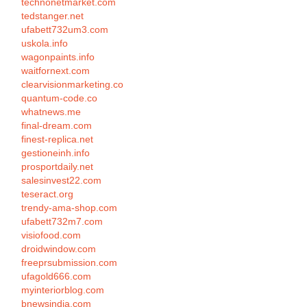
technonetmarket.com
tedstanger.net
ufabett732um3.com
uskola.info
wagonpaints.info
waitfornext.com
clearvisionmarketing.co
quantum-code.co
whatnews.me
final-dream.com
finest-replica.net
gestioneinh.info
prosportdaily.net
salesinvest22.com
teseract.org
trendy-ama-shop.com
ufabett732m7.com
visiofood.com
droidwindow.com
freeprsubmission.com
ufagold666.com
myinteriorblog.com
bnewsindia.com