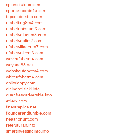
splendifulous.com
sportsrecords4u.com
topceleberites.com
ufabetting8m4.com
ufabetunionum3.com
ufabetvalueum3.com
ufabetvaultm7.com
ufabetvillageum7.com
ufabetvoicem3.com
waveufabetm4.com
wayang88.net
websiteufabetm4.com
whiteufabetm4.com
anikalappy.com
dininghelsinki.info
duanfrescariverside.info
etilerx.com
finestreplica.net
flounderandfumble.com
healthohunt.com
retefuturah.info
smartinvestinginfo.info