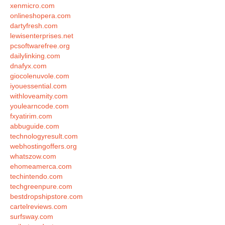
xenmicro.com
onlineshopera.com
dartyfresh.com
lewisenterprises.net
pcsoftwarefree.org
dailylinking.com
dnafyx.com
giocolenuvole.com
iyouessential.com
withloveamity.com
youlearncode.com
fxyatirim.com
abbuguide.com
technologyresult.com
webhostingoffers.org
whatszow.com
ehomeamerca.com
techintendo.com
techgreenpure.com
bestdropshipstore.com
cartelreviews.com
surfsway.com