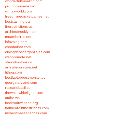
wonderfultraveling.com
promocioname.net
wimaxworld.com
freeonlinecricketgames.net
bestcashing.biz
firerestrictions.us
archiesbrooklyn.com
muambeiros.net
infozblog.com
chonbaihat.com
elblogdeoscargonzalez.com
webpromote.net
steroids-store.co
arteydecoracion.net
fithog.com
bestlaptopbestmonitor.com
georginaryland.com
roseandbasil.com
thewhitewhitelights.com
atdhe.ws
heckrodtwetland.org
halfheardinthestillness.com
mybestmassagechair.com