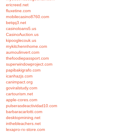
ericreed.net
fluxetine.com
mobilecasino8760.com
betqq3.net
casinoloans5.us
CasinoAuction.us
kipooglecouk.us
mykitchennhome.com
aumoulinvert.com
thefoodiepassport.com
superwindowproject.com
papibakigrafo.com
icanhazjs.com
canimpact.org
goviralstudy.com
cartourism.net
apple-cores.com
pulserasdeactividad10.com
barbaracarlotti.com
desktopmining.net
inthebleachers.net
lexapro-rx-store.com