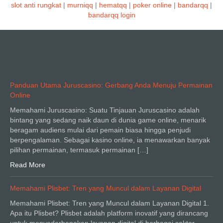
slot anti rungkat
|
murniqq
|
hematqq
|
poker online
|
bandarqq
|
bandarqq login
Panduan Utama Juruscasino: Gerbang Anda Menuju Permainan
Online
Memahami Juruscasino: Suatu Tinjauan Juruscasino adalah
bintang yang sedang naik daun di dunia game online, menarik
beragam audiens mulai dari pemain biasa hingga penjudi
berpengalaman. Sebagai kasino online, ia menawarkan banyak
pilihan permainan, termasuk permainan […]
Read More
Memahami Plisbet: Tren yang Muncul dalam Layanan Digital
Memahami Plisbet: Tren yang Muncul dalam Layanan Digital 1.
Apa itu Plisbet? Plisbet adalah platform inovatif yang dirancang