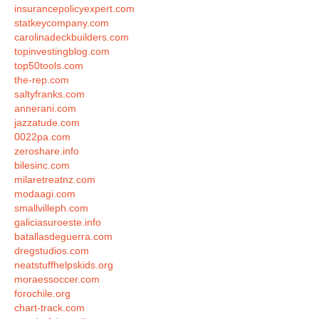
insurancepolicyexpert.com
statkeycompany.com
carolinadeckbuilders.com
topinvestingblog.com
top50tools.com
the-rep.com
saltyfranks.com
annerani.com
jazzatude.com
0022pa.com
zeroshare.info
bilesinc.com
milaretreatnz.com
modaagi.com
smallvilleph.com
galiciasuroeste.info
batallasdeguerra.com
dregstudios.com
neatstuffhelpskids.org
moraessoccer.com
forochile.org
chart-track.com