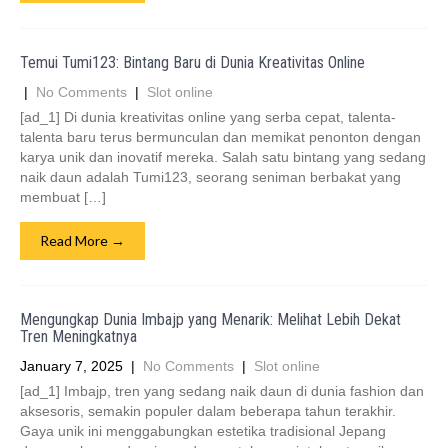
Temui Tumi123: Bintang Baru di Dunia Kreativitas Online
|
No Comments
|
Slot online
[ad_1] Di dunia kreativitas online yang serba cepat, talenta-
talenta baru terus bermunculan dan memikat penonton dengan
karya unik dan inovatif mereka. Salah satu bintang yang sedang
naik daun adalah Tumi123, seorang seniman berbakat yang
membuat […]
Read More →
Mengungkap Dunia Imbajp yang Menarik: Melihat Lebih Dekat
Tren Meningkatnya
January 7, 2025
|
No Comments
|
Slot online
[ad_1] Imbajp, tren yang sedang naik daun di dunia fashion dan
aksesoris, semakin populer dalam beberapa tahun terakhir.
Gaya unik ini menggabungkan estetika tradisional Jepang