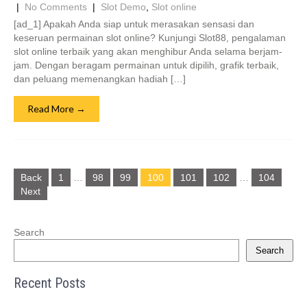
|
No Comments
|
Slot Demo
,
Slot online
[ad_1] Apakah Anda siap untuk merasakan sensasi dan
keseruan permainan slot online? Kunjungi Slot88, pengalaman
slot online terbaik yang akan menghibur Anda selama berjam-
jam. Dengan beragam permainan untuk dipilih, grafik terbaik,
dan peluang memenangkan hadiah […]
Read More →
Posts
navigation
Back
1
…
98
99
100
101
102
…
104
Next
Search
Search
Recent Posts