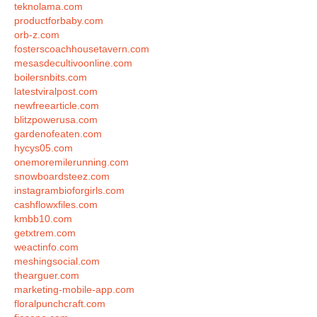
teknolama.com
productforbaby.com
orb-z.com
fosterscoachhousetavern.com
mesasdecultivoonline.com
boilersnbits.com
latestviralpost.com
newfreearticle.com
blitzpowerusa.com
gardenofeaten.com
hycys05.com
onemoremilerunning.com
snowboardsteez.com
instagrambioforgirls.com
cashflowxfiles.com
kmbb10.com
getxtrem.com
weactinfo.com
meshingsocial.com
thearguer.com
marketing-mobile-app.com
floralpunchcraft.com