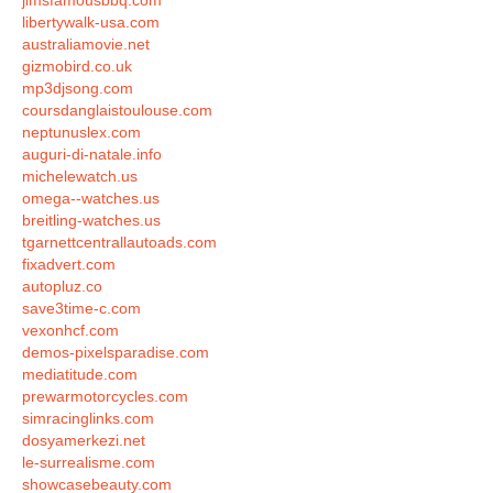
jimsfamousbbq.com
libertywalk-usa.com
australiamovie.net
gizmobird.co.uk
mp3djsong.com
coursdanglaistoulouse.com
neptunuslex.com
auguri-di-natale.info
michelewatch.us
omega--watches.us
breitling-watches.us
tgarnettcentrallautoads.com
fixadvert.com
autopluz.co
save3time-c.com
vexonhcf.com
demos-pixelsparadise.com
mediatitude.com
prewarmotorcycles.com
simracinglinks.com
dosyamerkezi.net
le-surrealisme.com
showcasebeauty.com