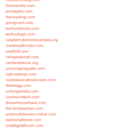
bnewsindia.com
techiepick.com
bamzyshop.com
pondycars.com
techonfutures.com
techoologic.com
raspberryketonescanada.org
medihealthrules.com
usathrill.com
vshapedental.com
canfandalucia.org
yourengineguide.com
nybreakings.com
outstationcabsservices.com
thekrtagy.com
xchangeindia.com
coolmicrotech.com
dreamhousehack.com
the-techteacher.com
automobilenews-online.com
fashionalltimes.com
totaldigitalforum.com