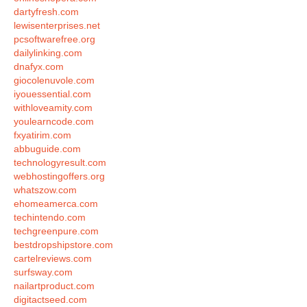
dartyfresh.com
lewisenterprises.net
pcsoftwarefree.org
dailylinking.com
dnafyx.com
giocolenuvole.com
iyouessential.com
withloveamity.com
youlearncode.com
fxyatirim.com
abbuguide.com
technologyresult.com
webhostingoffers.org
whatszow.com
ehomeamerca.com
techintendo.com
techgreenpure.com
bestdropshipstore.com
cartelreviews.com
surfsway.com
nailartproduct.com
digitactseed.com