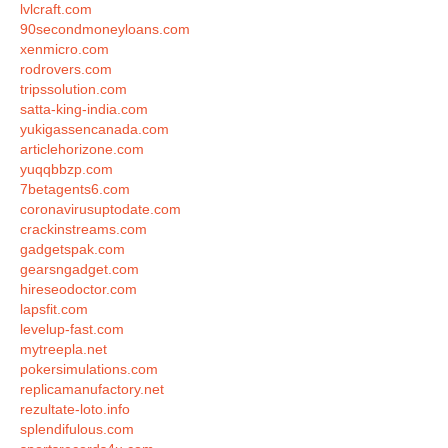
lvlcraft.com
90secondmoneyloans.com
xenmicro.com
rodrovers.com
tripssolution.com
satta-king-india.com
yukigassencanada.com
articlehorizone.com
yuqqbbzp.com
7betagents6.com
coronavirusuptodate.com
crackinstreams.com
gadgetspak.com
gearsngadget.com
hireseodoctor.com
lapsfit.com
levelup-fast.com
mytreepla.net
pokersimulations.com
replicamanufactory.net
rezultate-loto.info
splendifulous.com