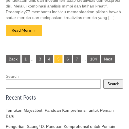
pendekatan unik dan inovatif terhadap kreativitas dan ekspresi
diri. Melalui kombinasi analisis mimpi dan latihan kreatif,
Dreamplay77 membantu individu memanfaatkan pikiran bawah
sadar mereka dan melepaskan kreativitas mereka yang […]
Read More →
Posts
navigation
Back
1
…
3
4
5
6
7
…
104
Next
Search
Search
Recent Posts
Temukan Majestibet: Panduan Komprehensif untuk Pemain
Baru
Pengertian Saung4D: Panduan Komprehensif untuk Pemain