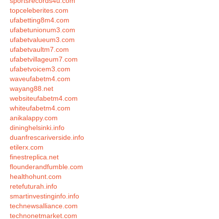
sportsrecords4u.com
topceleberites.com
ufabetting8m4.com
ufabetunionum3.com
ufabetvalueum3.com
ufabetvaultm7.com
ufabetvillageum7.com
ufabetvoicem3.com
waveufabetm4.com
wayang88.net
websiteufabetm4.com
whiteufabetm4.com
anikalappy.com
dininghelsinki.info
duanfrescariverside.info
etilerx.com
finestreplica.net
flounderandfumble.com
healthohunt.com
retefuturah.info
smartinvestinginfo.info
technewsalliance.com
technonetmarket.com