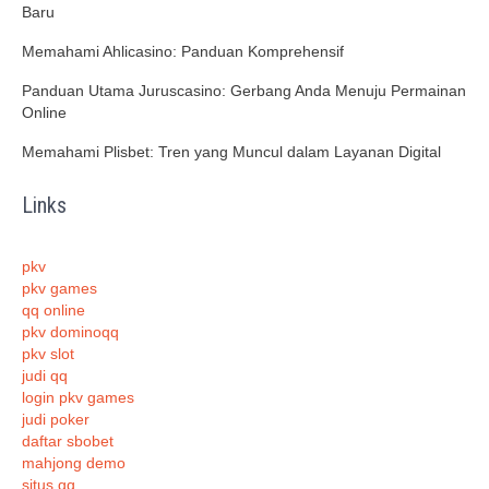
Baru
Memahami Ahlicasino: Panduan Komprehensif
Panduan Utama Juruscasino: Gerbang Anda Menuju Permainan
Online
Memahami Plisbet: Tren yang Muncul dalam Layanan Digital
Links
pkv
pkv games
qq online
pkv dominoqq
pkv slot
judi qq
login pkv games
judi poker
daftar sbobet
mahjong demo
situs qq