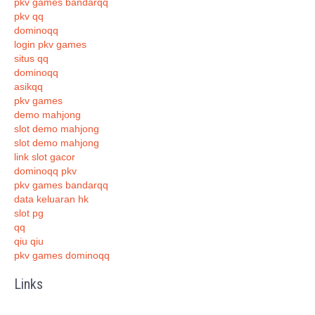
pkv games bandarqq
pkv qq
dominoqq
login pkv games
situs qq
dominoqq
asikqq
pkv games
demo mahjong
slot demo mahjong
slot demo mahjong
link slot gacor
dominoqq pkv
pkv games bandarqq
data keluaran hk
slot pg
qq
qiu qiu
pkv games dominoqq
Links