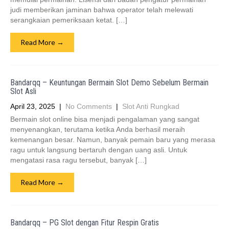
judi memberikan jaminan bahwa operator telah melewati
serangkaian pemeriksaan ketat. […]
Read More →
Bandarqq – Keuntungan Bermain Slot Demo Sebelum Bermain
Slot Asli
April 23, 2025
|
No Comments
|
Slot Anti Rungkad
Bermain slot online bisa menjadi pengalaman yang sangat
menyenangkan, terutama ketika Anda berhasil meraih
kemenangan besar. Namun, banyak pemain baru yang merasa
ragu untuk langsung bertaruh dengan uang asli. Untuk
mengatasi rasa ragu tersebut, banyak […]
Read More →
Bandarqq – PG Slot dengan Fitur Respin Gratis