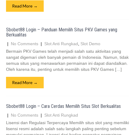
Read More →
Sbobet88 Login – Panduan Memilih Situs PKV Games yang
Berkualitas
|
No Comments
|
Slot Anti Rungkad
,
Slot Demo
Bermain PKV Games telah menjadi salah satu aktivitas yang
sangat digemari oleh banyak pemain di Indonesia. Namun, tidak
semua situs yang menawarkan permainan ini dapat diandalkan.
Oleh karena itu, penting untuk memilih situs PKV Games […]
Read More →
Sbobet88 Login – Cara Cerdas Memilih Situs Slot Berkualitas
|
No Comments
|
Slot Anti Rungkad
Lisensi dan Regulasi Terpercaya Memilih situs slot yang memiliki
lisensi resmi adalah salah satu langkah paling penting sebelum
memulai permainan. Lisensi dari badan pengatur permainan