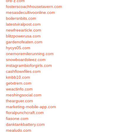
orb-z.com
fosterscoachhousetavern.com
mesasdecultivoonline.com
boilersnbits.com
latestviralpost.com
newfreearticle.com
blitzpowerusa.com
gardenofeaten.com
hycys05.com
onemoremilerunning.com
snowboardsteez.com
instagrambioforgirls.com
cashflowxfiles.com
kmbb10.com
getxtrem.com
weactinfo.com
meshingsocial.com
thearguer.com
marketing-mobile-app.com
floralpunchcraft.com
fiasone.com
danktankbattery.com
mealudo.com