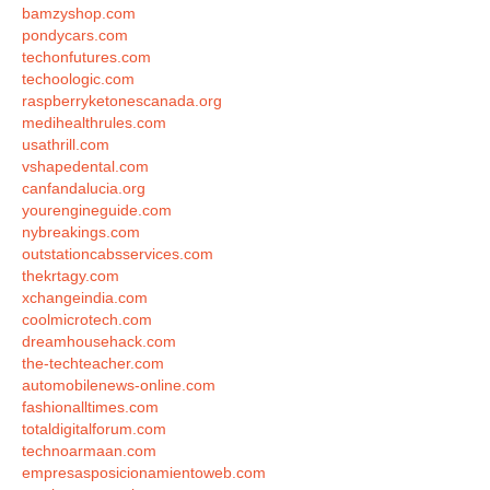
bamzyshop.com
pondycars.com
techonfutures.com
techoologic.com
raspberryketonescanada.org
medihealthrules.com
usathrill.com
vshapedental.com
canfandalucia.org
yourengineguide.com
nybreakings.com
outstationcabsservices.com
thekrtagy.com
xchangeindia.com
coolmicrotech.com
dreamhousehack.com
the-techteacher.com
automobilenews-online.com
fashionalltimes.com
totaldigitalforum.com
technoarmaan.com
empresasposicionamientoweb.com