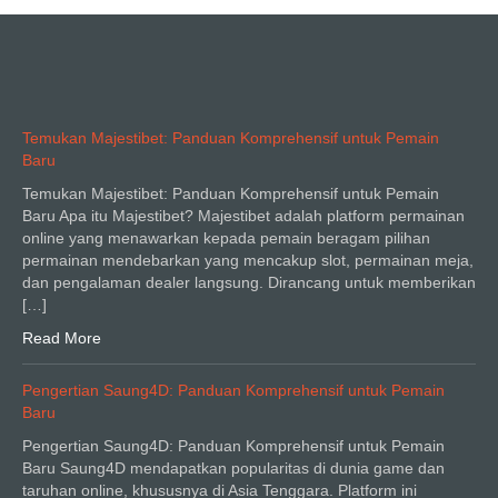
Temukan Majestibet: Panduan Komprehensif untuk Pemain
Baru
Temukan Majestibet: Panduan Komprehensif untuk Pemain
Baru Apa itu Majestibet? Majestibet adalah platform permainan
online yang menawarkan kepada pemain beragam pilihan
permainan mendebarkan yang mencakup slot, permainan meja,
dan pengalaman dealer langsung. Dirancang untuk memberikan
[…]
Read More
Pengertian Saung4D: Panduan Komprehensif untuk Pemain
Baru
Pengertian Saung4D: Panduan Komprehensif untuk Pemain
Baru Saung4D mendapatkan popularitas di dunia game dan
taruhan online, khususnya di Asia Tenggara. Platform ini