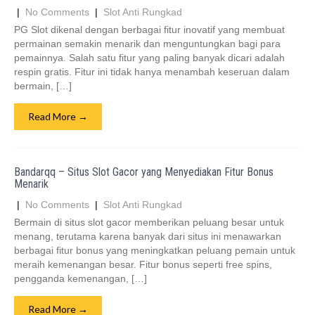
|
No Comments
|
Slot Anti Rungkad
PG Slot dikenal dengan berbagai fitur inovatif yang membuat
permainan semakin menarik dan menguntungkan bagi para
pemainnya. Salah satu fitur yang paling banyak dicari adalah
respin gratis. Fitur ini tidak hanya menambah keseruan dalam
bermain, […]
Read More →
Bandarqq – Situs Slot Gacor yang Menyediakan Fitur Bonus
Menarik
|
No Comments
|
Slot Anti Rungkad
Bermain di situs slot gacor memberikan peluang besar untuk
menang, terutama karena banyak dari situs ini menawarkan
berbagai fitur bonus yang meningkatkan peluang pemain untuk
meraih kemenangan besar. Fitur bonus seperti free spins,
pengganda kemenangan, […]
Read More →