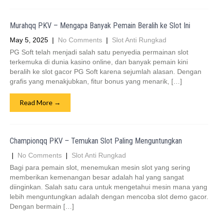
Murahqq PKV – Mengapa Banyak Pemain Beralih ke Slot Ini
May 5, 2025
|
No Comments
|
Slot Anti Rungkad
PG Soft telah menjadi salah satu penyedia permainan slot
terkemuka di dunia kasino online, dan banyak pemain kini
beralih ke slot gacor PG Soft karena sejumlah alasan. Dengan
grafis yang menakjubkan, fitur bonus yang menarik, […]
Read More →
Championqq PKV – Temukan Slot Paling Menguntungkan
|
No Comments
|
Slot Anti Rungkad
Bagi para pemain slot, menemukan mesin slot yang sering
memberikan kemenangan besar adalah hal yang sangat
diinginkan. Salah satu cara untuk mengetahui mesin mana yang
lebih menguntungkan adalah dengan mencoba slot demo gacor.
Dengan bermain […]