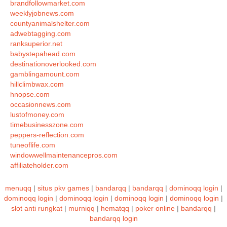
brandfollowmarket.com
weeklyjobnews.com
countyanimalshelter.com
adwebtagging.com
ranksuperior.net
babystepahead.com
destinationoverlooked.com
gamblingamount.com
hillclimbwax.com
hnopse.com
occasionnews.com
lustofmoney.com
timebusinesszone.com
peppers-reflection.com
tuneoflife.com
windowwellmaintenancepros.com
affiliateholder.com
menuqq
|
situs pkv games
|
bandarqq
|
bandarqq
|
dominoqq login
|
dominoqq login
|
dominoqq login
|
dominoqq login
|
dominoqq login
|
slot anti rungkat
|
murniqq
|
hematqq
|
poker online
|
bandarqq
|
bandarqq login