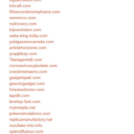
lvlcraft.com
90secondmoneyloans.com
xenmicro.com
rodrovers.com
tripssolution.com
satta-king-india.com
yukigassencanada.com
articlehorizone.com
yuqqbbzp.com
7betagents6.com
coronavirusuptodate.com
crackinstreams.com
gadgetspak.com
gearsngadget.com
hireseodoctor.com
lapsfit.com
levelup-fast.com
mytreepla.net
pokersimulations.com
replicamanufactory.net
rezultate-loto.info
splendifulous.com