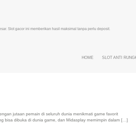
sar. Slot gacor ini memberikan hasil maksimal tanpa perlu deposit.
HOME
SLOT ANTI RUNG
dengan jutaan pemain di seluruh dunia menikmati game favorit
ang bisa dibuka di dunia game, dan Midasplay memimpin dalam […]