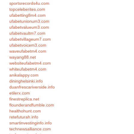
sportsrecords4u.com
topceleberites.com
ufabetting8m4.com
ufabetunionum3.com
ufabetvalueum3.com
ufabetvaultm7.com
ufabetvillageum7.com
ufabetvoicem3.com
waveufabetm4.com
wayang88.net
websiteufabetm4.com
whiteufabetm4.com
anikalappy.com
dininghelsinki.info
duanfrescariverside.info
etilerx.com
finestreplica.net
flounderandfumble.com
healthohunt.com
retefuturah.info
smartinvestinginfo.info
technewsalliance.com