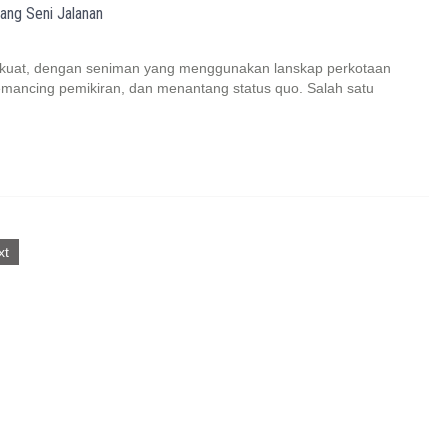
ang Seni Jalanan
ng kuat, dengan seniman yang menggunakan lanskap perkotaan
ancing pemikiran, dan menantang status quo. Salah satu
xt