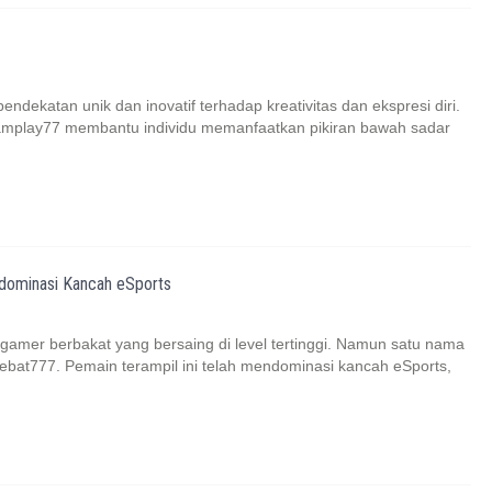
ekatan unik dan inovatif terhadap kreativitas dan ekspresi diri.
Dreamplay77 membantu individu memanfaatkan pikiran bawah sadar
ominasi Kancah eSports
 gamer berbakat yang bersaing di level tertinggi. Namun satu nama
ebat777. Pemain terampil ini telah mendominasi kancah eSports,