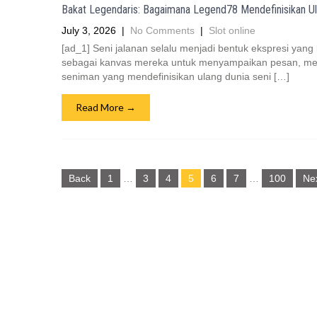
Bakat Legendaris: Bagaimana Legend78 Mendefinisikan Ul
July 3, 2026
|
No Comments
|
Slot online
[ad_1] Seni jalanan selalu menjadi bentuk ekspresi ya
sebagai kanvas mereka untuk menyampaikan pesan, mem
seniman yang mendefinisikan ulang dunia seni […]
Read More →
Posts
navigation
Back
1
…
3
4
5
6
7
…
100
Ne