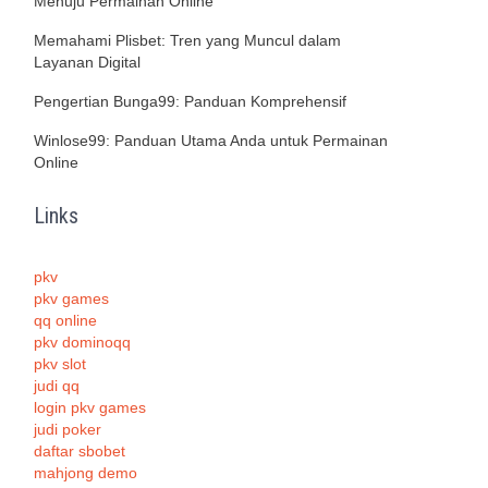
Menuju Permainan Online
Memahami Plisbet: Tren yang Muncul dalam
Layanan Digital
Pengertian Bunga99: Panduan Komprehensif
Winlose99: Panduan Utama Anda untuk Permainan
Online
Links
pkv
pkv games
qq online
pkv dominoqq
pkv slot
judi qq
login pkv games
judi poker
daftar sbobet
mahjong demo