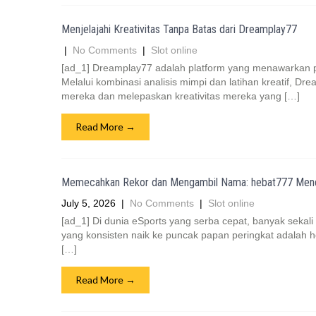
Menjelajahi Kreativitas Tanpa Batas dari Dreamplay77
|
No Comments
|
Slot online
[ad_1] Dreamplay77 adalah platform yang menawarkan pend
Melalui kombinasi analisis mimpi dan latihan kreatif, 
mereka dan melepaskan kreativitas mereka yang […]
Read More →
Memecahkan Rekor dan Mengambil Nama: hebat777 Mend
July 5, 2026
|
No Comments
|
Slot online
[ad_1] Di dunia eSports yang serba cepat, banyak sekali
yang konsisten naik ke puncak papan peringkat adalah h
[…]
Read More →