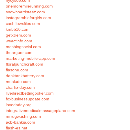
hycys05.com
onemoremilerunning.com
snowboardsteez.com
instagrambioforgirls.com
cashflowxfiles.com
kmbb10.com
getxtrem.com
weactinfo.com
meshingsocial.com
thearguer.com
marketing-mobile-app.com
floralpunchcraft.com
fiasone.com
danktankbattery.com
mealudo.com
charlie-day.com
livedirectbettingpoker.com
foxbusinessupdate.com
lovedaddy.org
integrativemedicalmassageplano.com
mrrugwashing.com
acb-bankia.com
flash-es.net