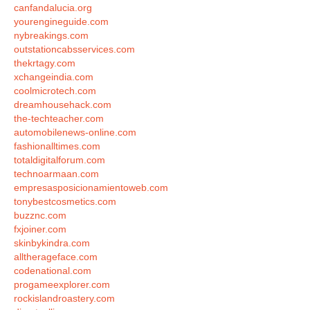
canfandalucia.org
yourengineguide.com
nybreakings.com
outstationcabsservices.com
thekrtagy.com
xchangeindia.com
coolmicrotech.com
dreamhousehack.com
the-techteacher.com
automobilenews-online.com
fashionalltimes.com
totaldigitalforum.com
technoarmaan.com
empresasposicionamientoweb.com
tonybestcosmetics.com
buzznc.com
fxjoiner.com
skinbykindra.com
alltherageface.com
codenational.com
progameexplorer.com
rockislandroastery.com