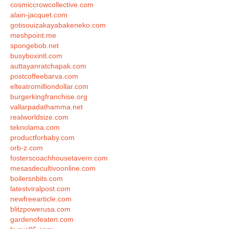
cosmiccrowcollective.com
alain-jacquet.com
gotisouizakayabakeneko.com
meshpoint.me
spongebob.net
busyboxintl.com
auttayanratchapak.com
postcoffeebarva.com
elteatromilliondollar.com
burgerkingfranchise.org
vallarpadathamma.net
realworldsize.com
teknolama.com
productforbaby.com
orb-z.com
fosterscoachhousetavern.com
mesasdecultivoonline.com
boilersnbits.com
latestviralpost.com
newfreearticle.com
blitzpowerusa.com
gardenofeaten.com