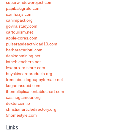
superwindowproject.com
papibakigrafo.com
icanhazjs.com
canimpact.org
goviralstudy.com
cartourism.net
apple-cores.com
pulserasdeactividad10.com
barbaracarlotti.com
desktopmining.net
inthebleachers.net
lexapro-rx-store.com
buyskincareproducts.org
frenchbulldogpuppyforsale.net
kogamasquid.com
themultiplicationtablechart.com
casinoglamour.org
dextercoin.io
christianarticledirectory.org
5homestyle.com
Links