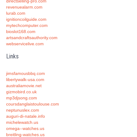
directselling-pro.com
revenuealarm.com
lurab.com
ignitioncoilguide.com
mytechcomputer.com
bioslot168.com
artsandcraftsauthority.com
webservicelive.com
Links
jimsfamousbbq.com
libertywalk-usa.com
australiamovie.net
gizmobird.co.uk
mp3djsong.com
coursdanglaistoulouse.com
neptunuslex.com
auguri-di-natale.info
michelewatch.us
omega--watches.us
breitling-watches.us