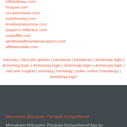
hillclimbwax.com
hnopse.com
occasionnews.com
lustofmoney.com
timebusinesszone.com
peppers-reflection.com
tuneoflife.com
windowwellmaintenancepros.com
affiliateholder.com
menuqq
|
situs pkv games
|
bandarqq
|
bandarqq
|
dominoqq login
|
dominoqq login
|
dominoqq login
|
dominoqq login
|
dominoqq login
|
slot anti rungkat
|
murniqq
|
hematqq
|
poker online
|
bandarqq
|
bandarqq login
Memahami Ahlicasino: Panduan Komprehensif
Memahami Ahlicasino: Panduan Komprehensif Apa itu