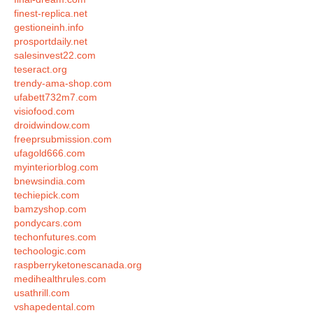
finest-replica.net
gestioneinh.info
prosportdaily.net
salesinvest22.com
teseract.org
trendy-ama-shop.com
ufabett732m7.com
visiofood.com
droidwindow.com
freeprsubmission.com
ufagold666.com
myinteriorblog.com
bnewsindia.com
techiepick.com
bamzyshop.com
pondycars.com
techonfutures.com
techoologic.com
raspberryketonescanada.org
medihealthrules.com
usathrill.com
vshapedental.com