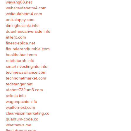
wayang88.net
websiteufabetm4.com
whiteufabetm4.com
anikalappy.com
dininghelsinki.info
duanfrescariverside.info
etilerx.com
finestreplica.net
flounderandfumble.com
healthohunt.com
retefuturah.info
smartinvestinginfo.info
technewsalliance.com
technonetmarket.com
tedstanger.net
ufabett732um3.com
uskola.info
wagonpaints.info
waitfornext.com
clearvisionmarketing.co
quantum-code.co
whatnews.me
final-dream.com