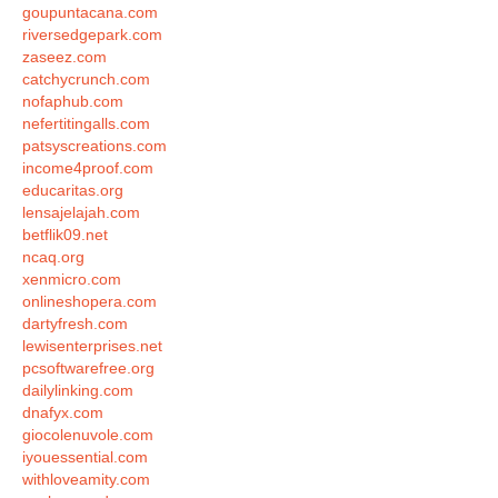
goupuntacana.com
riversedgepark.com
zaseez.com
catchycrunch.com
nofaphub.com
nefertitingalls.com
patsyscreations.com
income4proof.com
educaritas.org
lensajelajah.com
betflik09.net
ncaq.org
xenmicro.com
onlineshopera.com
dartyfresh.com
lewisenterprises.net
pcsoftwarefree.org
dailylinking.com
dnafyx.com
giocolenuvole.com
iyouessential.com
withloveamity.com