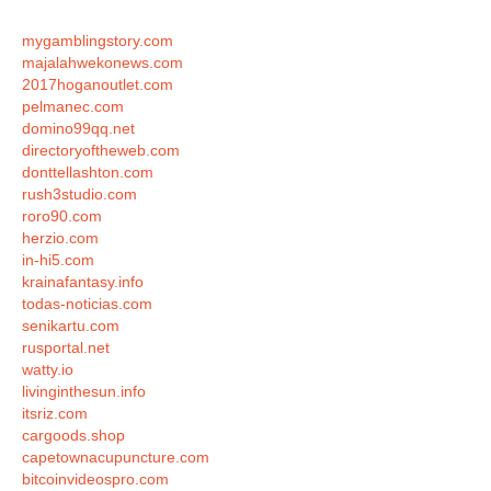
mygamblingstory.com
majalahwekonews.com
2017hoganoutlet.com
pelmanec.com
domino99qq.net
directoryoftheweb.com
donttellashton.com
rush3studio.com
roro90.com
herzio.com
in-hi5.com
krainafantasy.info
todas-noticias.com
senikartu.com
rusportal.net
watty.io
livinginthesun.info
itsriz.com
cargoods.shop
capetownacupuncture.com
bitcoinvideospro.com