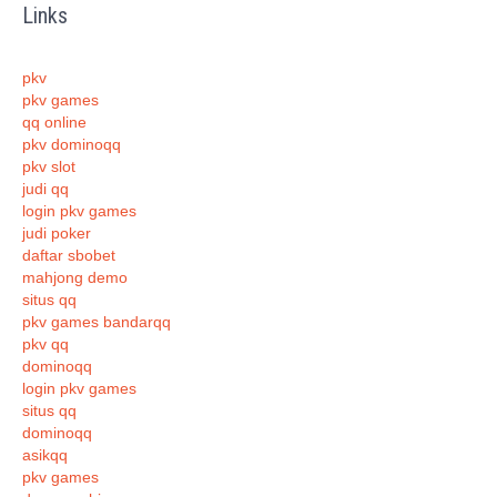
Links
pkv
pkv games
qq online
pkv dominoqq
pkv slot
judi qq
login pkv games
judi poker
daftar sbobet
mahjong demo
situs qq
pkv games bandarqq
pkv qq
dominoqq
login pkv games
situs qq
dominoqq
asikqq
pkv games