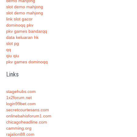
demo mahjong
slot demo mahjong
slot demo mahjong
link slot gacor
dominoqq pkv
pkv games bandarqq
data keluaran hk
slot pg
qq
qiu qiu
pkv games dominoqq
Links
stagehubs.com
1x2forum.net
login99bet.com
secretcourtesans.com
onlinebahisforum1.com
chicagoheadline.com
camming.org
rajalion88.com