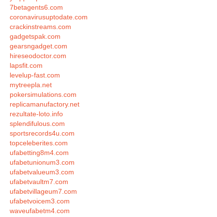
7betagents6.com
coronavirusuptodate.com
crackinstreams.com
gadgetspak.com
gearsngadget.com
hireseodoctor.com
lapsfit.com
levelup-fast.com
mytreepla.net
pokersimulations.com
replicamanufactory.net
rezultate-loto.info
splendifulous.com
sportsrecords4u.com
topceleberites.com
ufabetting8m4.com
ufabetunionum3.com
ufabetvalueum3.com
ufabetvaultm7.com
ufabetvillageum7.com
ufabetvoicem3.com
waveufabetm4.com