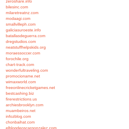
zeroshare.info
bilesinc.com
milaretreatnz.com
modaagi.com
smallvilleph.com
galiciasuroeste.info
batallasdeguerra.com
dregstudios.com
neatstuffhelpskids.org
moraessoccer.com
forochile.org
chart-track.com
wonderfultraveling.com
promocioname.net
wimaxworld.com
freeonlinecricketgames.net
bestcashing.biz
firerestrictions.us
archiesbrooklyn.com
muambeiros.net
infozblog.com
chonbaihat.com
elblogdeoscargonzalez.com