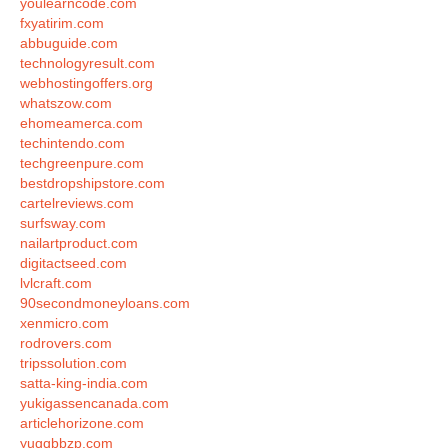
youlearncode.com
fxyatirim.com
abbuguide.com
technologyresult.com
webhostingoffers.org
whatszow.com
ehomeamerca.com
techintendo.com
techgreenpure.com
bestdropshipstore.com
cartelreviews.com
surfsway.com
nailartproduct.com
digitactseed.com
lvlcraft.com
90secondmoneyloans.com
xenmicro.com
rodrovers.com
tripssolution.com
satta-king-india.com
yukigassencanada.com
articlehorizone.com
yuqqbbzp.com