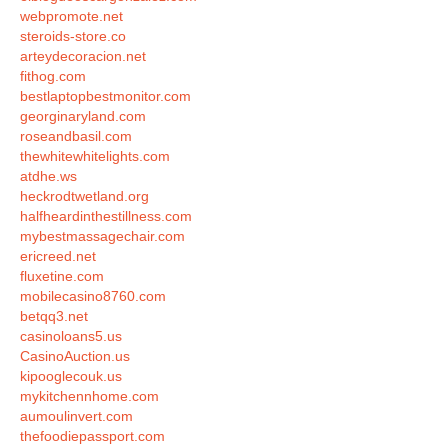
webpromote.net
steroids-store.co
arteydecoracion.net
fithog.com
bestlaptopbestmonitor.com
georginaryland.com
roseandbasil.com
thewhitewhitelights.com
atdhe.ws
heckrodtwetland.org
halfheardinthestillness.com
mybestmassagechair.com
ericreed.net
fluxetine.com
mobilecasino8760.com
betqq3.net
casinoloans5.us
CasinoAuction.us
kipooglecouk.us
mykitchennhome.com
aumoulinvert.com
thefoodiepassport.com