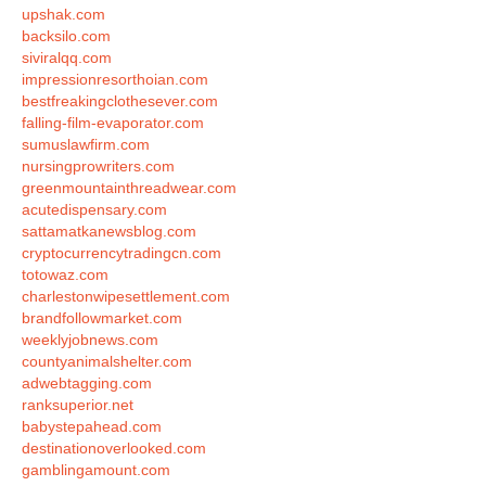
upshak.com
backsilo.com
siviralqq.com
impressionresorthoian.com
bestfreakingclothesever.com
falling-film-evaporator.com
sumuslawfirm.com
nursingprowriters.com
greenmountainthreadwear.com
acutedispensary.com
sattamatkanewsblog.com
cryptocurrencytradingcn.com
totowaz.com
charlestonwipesettlement.com
brandfollowmarket.com
weeklyjobnews.com
countyanimalshelter.com
adwebtagging.com
ranksuperior.net
babystepahead.com
destinationoverlooked.com
gamblingamount.com