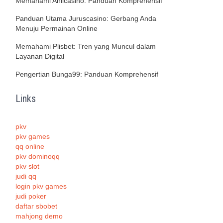
Memahami Ahlicasino: Panduan Komprehensif
Panduan Utama Juruscasino: Gerbang Anda
Menuju Permainan Online
Memahami Plisbet: Tren yang Muncul dalam
Layanan Digital
Pengertian Bunga99: Panduan Komprehensif
Links
pkv
pkv games
qq online
pkv dominoqq
pkv slot
judi qq
login pkv games
judi poker
daftar sbobet
mahjong demo