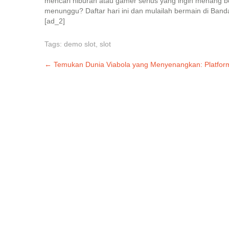
mencari hiburan atau gamer serius yang ingin menang b
menunggu? Daftar hari ini dan mulailah bermain di Banda
[ad_2]
Tags:
demo slot
,
slot
Post
←
Temukan Dunia Viabola yang Menyenangkan: Platfor
navigation