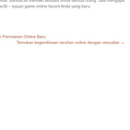
esar, Bandar36 memiliki sesuatu untuk semua orang. Jadi mengapa
r36 – tujuan game online favorit Anda yang baru.
m Permainan Online Baru
Temukan kegembiraan taruhan online dengan venusbet
→