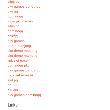
situs qq
pkv games bandarqq
pkv qq
dominoqq
login pkv games
situs qq
dominoqq
asikqq
pkv games
demo mahjong
slot demo mahjong
slot demo mahjong
link slot gacor
dominoqq pkv
pkv games bandarqq
data keluaran hk
slot pg
qq
qiu qiu
pkv games dominoqq
Links