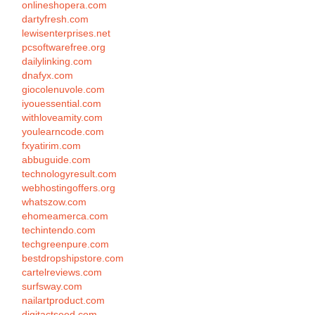
onlineshopera.com
dartyfresh.com
lewisenterprises.net
pcsoftwarefree.org
dailylinking.com
dnafyx.com
giocolenuvole.com
iyouessential.com
withloveamity.com
youlearncode.com
fxyatirim.com
abbuguide.com
technologyresult.com
webhostingoffers.org
whatszow.com
ehomeamerca.com
techintendo.com
techgreenpure.com
bestdropshipstore.com
cartelreviews.com
surfsway.com
nailartproduct.com
digitactseed.com