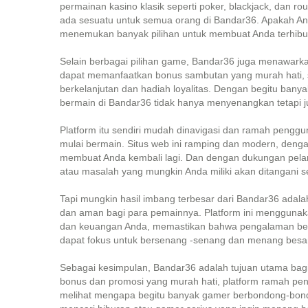
permainan kasino klasik seperti poker, blackjack, dan r
ada sesuatu untuk semua orang di Bandar36. Apakah An
menemukan banyak pilihan untuk membuat Anda terhibu
Selain berbagai pilihan game, Bandar36 juga menawarkan
dapat memanfaatkan bonus sambutan yang murah hati, 
berkelanjutan dan hadiah loyalitas. Dengan begitu ban
bermain di Bandar36 tidak hanya menyenangkan tetapi j
Platform itu sendiri mudah dinavigasi dan ramah pen
mulai bermain. Situs web ini ramping dan modern, denga
membuat Anda kembali lagi. Dan dengan dukungan pelan
atau masalah yang mungkin Anda miliki akan ditangani s
Tapi mungkin hasil imbang terbesar dari Bandar36 ad
dan aman bagi para pemainnya. Platform ini menggunakan
dan keuangan Anda, memastikan bahwa pengalaman be
dapat fokus untuk bersenang -senang dan menang besar
Sebagai kesimpulan, Bandar36 adalah tujuan utama bag
bonus dan promosi yang murah hati, platform ramah p
melihat mengapa begitu banyak gamer berbondong-bon