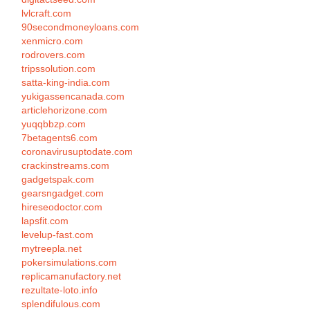
lvlcraft.com
90secondmoneyloans.com
xenmicro.com
rodrovers.com
tripssolution.com
satta-king-india.com
yukigassencanada.com
articlehorizone.com
yuqqbbzp.com
7betagents6.com
coronavirusuptodate.com
crackinstreams.com
gadgetspak.com
gearsngadget.com
hireseodoctor.com
lapsfit.com
levelup-fast.com
mytreepla.net
pokersimulations.com
replicamanufactory.net
rezultate-loto.info
splendifulous.com