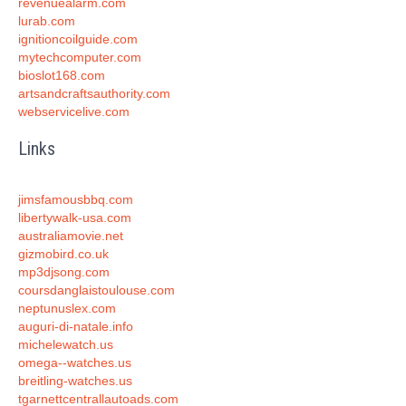
revenuealarm.com
lurab.com
ignitioncoilguide.com
mytechcomputer.com
bioslot168.com
artsandcraftsauthority.com
webservicelive.com
Links
jimsfamousbbq.com
libertywalk-usa.com
australiamovie.net
gizmobird.co.uk
mp3djsong.com
coursdanglaistoulouse.com
neptunuslex.com
auguri-di-natale.info
michelewatch.us
omega--watches.us
breitling-watches.us
tgarnettcentrallautoads.com