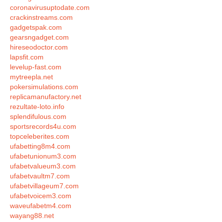
coronavirusuptodate.com
crackinstreams.com
gadgetspak.com
gearsngadget.com
hireseodoctor.com
lapsfit.com
levelup-fast.com
mytreepla.net
pokersimulations.com
replicamanufactory.net
rezultate-loto.info
splendifulous.com
sportsrecords4u.com
topceleberites.com
ufabetting8m4.com
ufabetunionum3.com
ufabetvalueum3.com
ufabetvaultm7.com
ufabetvillageum7.com
ufabetvoicem3.com
waveufabetm4.com
wayang88.net