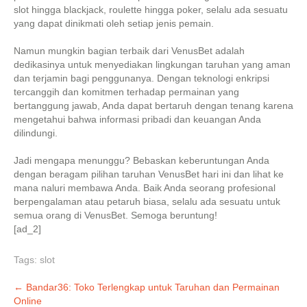
slot hingga blackjack, roulette hingga poker, selalu ada sesuatu
yang dapat dinikmati oleh setiap jenis pemain.
Namun mungkin bagian terbaik dari VenusBet adalah
dedikasinya untuk menyediakan lingkungan taruhan yang aman
dan terjamin bagi penggunanya. Dengan teknologi enkripsi
tercanggih dan komitmen terhadap permainan yang
bertanggung jawab, Anda dapat bertaruh dengan tenang karena
mengetahui bahwa informasi pribadi dan keuangan Anda
dilindungi.
Jadi mengapa menunggu? Bebaskan keberuntungan Anda
dengan beragam pilihan taruhan VenusBet hari ini dan lihat ke
mana naluri membawa Anda. Baik Anda seorang profesional
berpengalaman atau petaruh biasa, selalu ada sesuatu untuk
semua orang di VenusBet. Semoga beruntung!
[ad_2]
Tags:
slot
Post
←
Bandar36: Toko Terlengkap untuk Taruhan dan Permainan
Online
navigation