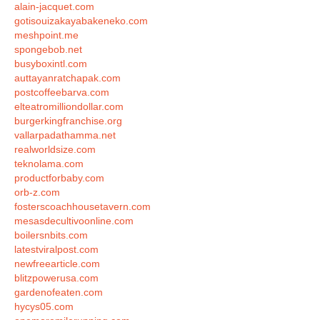
alain-jacquet.com
gotisouizakayabakeneko.com
meshpoint.me
spongebob.net
busyboxintl.com
auttayanratchapak.com
postcoffeebarva.com
elteatromilliondollar.com
burgerkingfranchise.org
vallarpadathamma.net
realworldsize.com
teknolama.com
productforbaby.com
orb-z.com
fosterscoachhousetavern.com
mesasdecultivoonline.com
boilersnbits.com
latestviralpost.com
newfreearticle.com
blitzpowerusa.com
gardenofeaten.com
hycys05.com