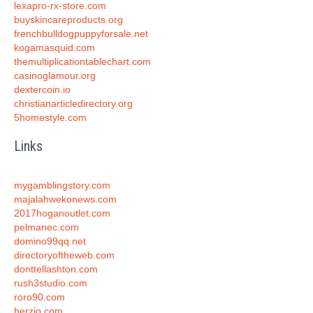
lexapro-rx-store.com
buyskincareproducts.org
frenchbulldogpuppyforsale.net
kogamasquid.com
themultiplicationtablechart.com
casinoglamour.org
dextercoin.io
christianarticledirectory.org
5homestyle.com
Links
mygamblingstory.com
majalahwekonews.com
2017hoganoutlet.com
pelmanec.com
domino99qq.net
directoryoftheweb.com
donttellashton.com
rush3studio.com
roro90.com
herzio.com