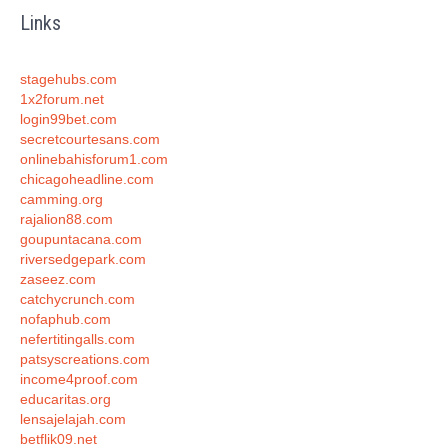
Links
stagehubs.com
1x2forum.net
login99bet.com
secretcourtesans.com
onlinebahisforum1.com
chicagoheadline.com
camming.org
rajalion88.com
goupuntacana.com
riversedgepark.com
zaseez.com
catchycrunch.com
nofaphub.com
nefertitingalls.com
patsyscreations.com
income4proof.com
educaritas.org
lensajelajah.com
betflik09.net