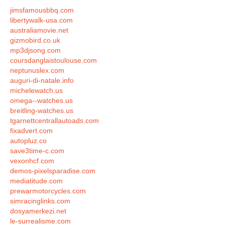
jimsfamousbbq.com
libertywalk-usa.com
australiamovie.net
gizmobird.co.uk
mp3djsong.com
coursdanglaistoulouse.com
neptunuslex.com
auguri-di-natale.info
michelewatch.us
omega--watches.us
breitling-watches.us
tgarnettcentrallautoads.com
fixadvert.com
autopluz.co
save3time-c.com
vexonhcf.com
demos-pixelsparadise.com
mediatitude.com
prewarmotorcycles.com
simracinglinks.com
dosyamerkezi.net
le-surrealisme.com