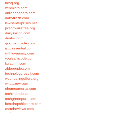
ncaq.org
xenmicro.com
onlineshopera.com
dartyfresh.com
lewisenterprises.net
pcsoftwarefree.org
dailylinking.com
dnafyx.com
giocolenuvole.com
iyouessential.com
withloveamity.com
youlearncode.com
fxyatirim.com
abbuguide.com
technologyresult.com
webhostingoffers.org
whatszow.com
ehomeamerca.com
techintendo.com
techgreenpure.com
bestdropshipstore.com
cartelreviews.com