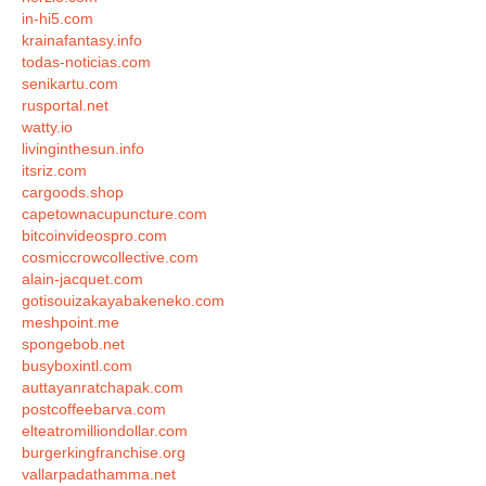
in-hi5.com
krainafantasy.info
todas-noticias.com
senikartu.com
rusportal.net
watty.io
livinginthesun.info
itsriz.com
cargoods.shop
capetownacupuncture.com
bitcoinvideospro.com
cosmiccrowcollective.com
alain-jacquet.com
gotisouizakayabakeneko.com
meshpoint.me
spongebob.net
busyboxintl.com
auttayanratchapak.com
postcoffeebarva.com
elteatromilliondollar.com
burgerkingfranchise.org
vallarpadathamma.net