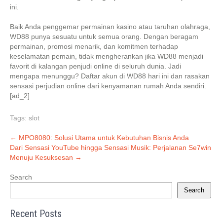
ini.
Baik Anda penggemar permainan kasino atau taruhan olahraga,
WD88 punya sesuatu untuk semua orang. Dengan beragam
permainan, promosi menarik, dan komitmen terhadap
keselamatan pemain, tidak mengherankan jika WD88 menjadi
favorit di kalangan penjudi online di seluruh dunia. Jadi
mengapa menunggu? Daftar akun di WD88 hari ini dan rasakan
sensasi perjudian online dari kenyamanan rumah Anda sendiri.
[ad_2]
Tags:
slot
Post
←
MPO8080: Solusi Utama untuk Kebutuhan Bisnis Anda
Dari Sensasi YouTube hingga Sensasi Musik: Perjalanan Se7win
navigation
Menuju Kesuksesan
→
Search
Search
Recent Posts