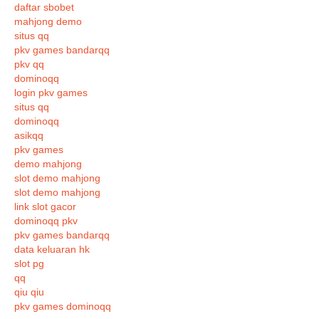
daftar sbobet
mahjong demo
situs qq
pkv games bandarqq
pkv qq
dominoqq
login pkv games
situs qq
dominoqq
asikqq
pkv games
demo mahjong
slot demo mahjong
slot demo mahjong
link slot gacor
dominoqq pkv
pkv games bandarqq
data keluaran hk
slot pg
qq
qiu qiu
pkv games dominoqq