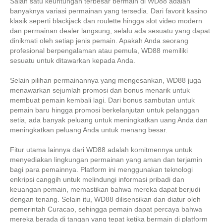
Salah satu keuntungan terbesar bermain di WD88 adalah
banyaknya variasi permainan yang tersedia. Dari favorit kasino
klasik seperti blackjack dan roulette hingga slot video modern
dan permainan dealer langsung, selalu ada sesuatu yang dapat
dinikmati oleh setiap jenis pemain. Apakah Anda seorang
profesional berpengalaman atau pemula, WD88 memiliki
sesuatu untuk ditawarkan kepada Anda.
Selain pilihan permainannya yang mengesankan, WD88 juga
menawarkan sejumlah promosi dan bonus menarik untuk
membuat pemain kembali lagi. Dari bonus sambutan untuk
pemain baru hingga promosi berkelanjutan untuk pelanggan
setia, ada banyak peluang untuk meningkatkan uang Anda dan
meningkatkan peluang Anda untuk menang besar.
Fitur utama lainnya dari WD88 adalah komitmennya untuk
menyediakan lingkungan permainan yang aman dan terjamin
bagi para pemainnya. Platform ini menggunakan teknologi
enkripsi canggih untuk melindungi informasi pribadi dan
keuangan pemain, memastikan bahwa mereka dapat berjudi
dengan tenang. Selain itu, WD88 dilisensikan dan diatur oleh
pemerintah Curacao, sehingga pemain dapat percaya bahwa
mereka berada di tangan yang tepat ketika bermain di platform