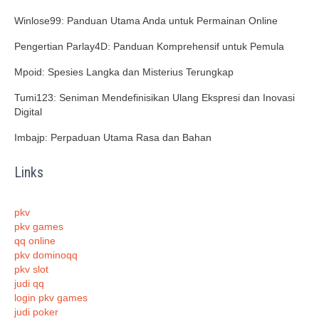
Winlose99: Panduan Utama Anda untuk Permainan Online
Pengertian Parlay4D: Panduan Komprehensif untuk Pemula
Mpoid: Spesies Langka dan Misterius Terungkap
Tumi123: Seniman Mendefinisikan Ulang Ekspresi dan Inovasi
Digital
Imbajp: Perpaduan Utama Rasa dan Bahan
Links
pkv
pkv games
qq online
pkv dominoqq
pkv slot
judi qq
login pkv games
judi poker