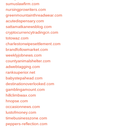
sumuslawfirm.com
nursingprowriters.com
greenmountainthreadwear.com
acutedispensary.com
sattamatkanewsblog.com
cryptocurrencytradingcn.com
totowaz.com
charlestonwipesettlement.com
brandfollowmarket.com
weeklyjobnews.com
countyanimalshelter.com
adwebtagging.com
ranksuperior.net
babystepahead.com
destinationoverlooked.com
gamblingamount.com
hillclimbwax.com
hnopse.com
occasionnews.com
lustofmoney.com
timebusinesszone.com
peppers-reflection.com