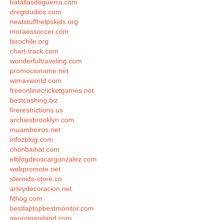
batallasdeguerra.com
dregstudios.com
neatstuffhelpskids.org
moraessoccer.com
forochile.org
chart-track.com
wonderfultraveling.com
promocioname.net
wimaxworld.com
freeonlinecricketgames.net
bestcashing.biz
firerestrictions.us
archiesbrooklyn.com
muambeiros.net
infozblog.com
chonbaihat.com
elblogdeoscargonzalez.com
webpromote.net
steroids-store.co
arteydecoracion.net
fithog.com
bestlaptopbestmonitor.com
georginaryland.com