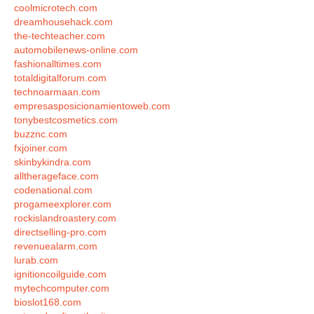
coolmicrotech.com
dreamhousehack.com
the-techteacher.com
automobilenews-online.com
fashionalltimes.com
totaldigitalforum.com
technoarmaan.com
empresasposicionamientoweb.com
tonybestcosmetics.com
buzznc.com
fxjoiner.com
skinbykindra.com
alltherageface.com
codenational.com
progameexplorer.com
rockislandroastery.com
directselling-pro.com
revenuealarm.com
lurab.com
ignitioncoilguide.com
mytechcomputer.com
bioslot168.com