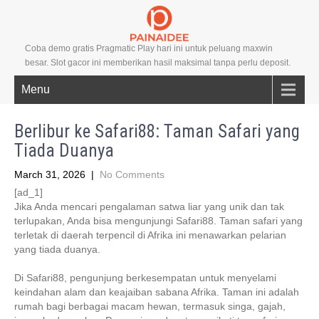
Coba demo gratis Pragmatic Play hari ini untuk peluang maxwin
besar. Slot gacor ini memberikan hasil maksimal tanpa perlu deposit.
Menu
Berlibur ke Safari88: Taman Safari yang
Tiada Duanya
March 31, 2026
|
No Comments
[ad_1]
Jika Anda mencari pengalaman satwa liar yang unik dan tak
terlupakan, Anda bisa mengunjungi Safari88. Taman safari yang
terletak di daerah terpencil di Afrika ini menawarkan pelarian
yang tiada duanya.
Di Safari88, pengunjung berkesempatan untuk menyelami
keindahan alam dan keajaiban sabana Afrika. Taman ini adalah
rumah bagi berbagai macam hewan, termasuk singa, gajah,