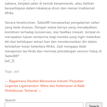
sabana, berjalan-jalan di semak berpemandu, atau bahkan
berpartisipasi dalam lokakarya drum dan menari tradisional
Afrika.
Secara keseluruhan, Safari88 menawarkan pengalaman safari
yang tiada duanya. Dengan satwa liarnya yang menakjubkan,
komitmen terhadap konservasi, dan fasilitas mewah, tempat ini
merupakan tujuan sempurna bagi mereka yang ingin melarikan
diri dari kehidupan sehari-hari dan membenamkan diri dalam
keindahan hutan belantara Afrika. Jadi mengapa tidak
mengemas tas Anda dan memulai petualangan seumur hidup di
Safari88?
[ad_2]
Tags:
slot
Post
←
Bagaimana Navibet Merevolusi Industri Perjudian
Legenda Ligamansion: Mitos dan Kebenaran di Balik
navigation
Perkebunan Terkenal
→
Search
Search