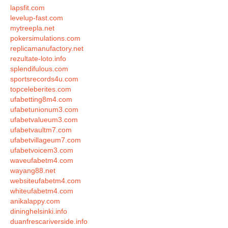
lapsfit.com
levelup-fast.com
mytreepla.net
pokersimulations.com
replicamanufactory.net
rezultate-loto.info
splendifulous.com
sportsrecords4u.com
topceleberites.com
ufabetting8m4.com
ufabetunionum3.com
ufabetvalueum3.com
ufabetvaultm7.com
ufabetvillageum7.com
ufabetvoicem3.com
waveufabetm4.com
wayang88.net
websiteufabetm4.com
whiteufabetm4.com
anikalappy.com
dininghelsinki.info
duanfrescariverside.info