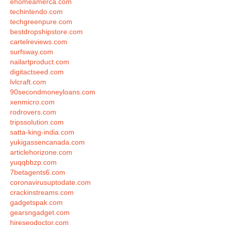
ehomeamerca.com
techintendo.com
techgreenpure.com
bestdropshipstore.com
cartelreviews.com
surfsway.com
nailartproduct.com
digitactseed.com
lvlcraft.com
90secondmoneyloans.com
xenmicro.com
rodrovers.com
tripssolution.com
satta-king-india.com
yukigassencanada.com
articlehorizone.com
yuqqbbzp.com
7betagents6.com
coronavirusuptodate.com
crackinstreams.com
gadgetspak.com
gearsngadget.com
hireseodoctor.com