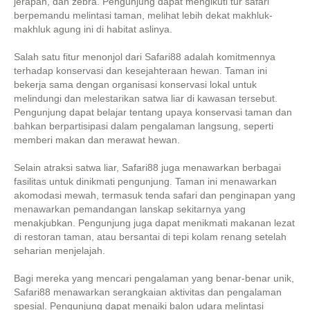
jerapah, dan zebra. Pengunjung dapat mengikuti tur safari
berpemandu melintasi taman, melihat lebih dekat makhluk-
makhluk agung ini di habitat aslinya.
Salah satu fitur menonjol dari Safari88 adalah komitmennya
terhadap konservasi dan kesejahteraan hewan. Taman ini
bekerja sama dengan organisasi konservasi lokal untuk
melindungi dan melestarikan satwa liar di kawasan tersebut.
Pengunjung dapat belajar tentang upaya konservasi taman dan
bahkan berpartisipasi dalam pengalaman langsung, seperti
memberi makan dan merawat hewan.
Selain atraksi satwa liar, Safari88 juga menawarkan berbagai
fasilitas untuk dinikmati pengunjung. Taman ini menawarkan
akomodasi mewah, termasuk tenda safari dan penginapan yang
menawarkan pemandangan lanskap sekitarnya yang
menakjubkan. Pengunjung juga dapat menikmati makanan lezat
di restoran taman, atau bersantai di tepi kolam renang setelah
seharian menjelajah.
Bagi mereka yang mencari pengalaman yang benar-benar unik,
Safari88 menawarkan serangkaian aktivitas dan pengalaman
spesial. Pengunjung dapat menaiki balon udara melintasi