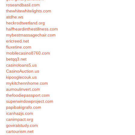
roseandbasil.com
thewhitewhitelights.com
atdhe.ws
heckrodtwetland.org
halfheardinthestillness.com
mybestmassagechair.com
ericreed.net
fluxetine.com
mobilecasino8760.com
betqq3.net
casinoloans5.us
CasinoAuction.us
kipooglecouk.us
mykitchennhome.com
aumoulinvert.com
thefoodiepassport.com
superwindowproject.com
papibakigrafo.com
icanhazjs.com
canimpact.org
goviralstudy.com
cartourism.net