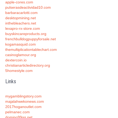
apple-cores.com
pulserasdeactividad10.com
barbaracarlotti.com
desktopmining.net
inthebleachers.net
lexapro-rx-store.com
buyskincareproducts.org
frenchbulldogpuppyforsale.net
kogamasquid.com
themultiplicationtablechart.com
casinoglamour.org
dextercoin.io
christianarticledirectory.org
5homestyle.com
Links
mygamblingstory.com
majalahwekonews.com
2017hoganoutlet.com
pelmanec.com
domino99qq.net