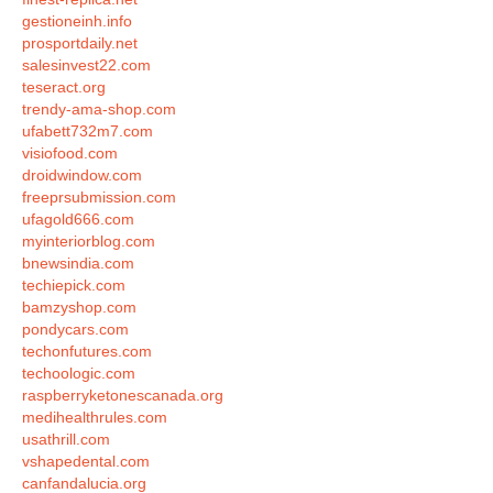
gestioneinh.info
prosportdaily.net
salesinvest22.com
teseract.org
trendy-ama-shop.com
ufabett732m7.com
visiofood.com
droidwindow.com
freeprsubmission.com
ufagold666.com
myinteriorblog.com
bnewsindia.com
techiepick.com
bamzyshop.com
pondycars.com
techonfutures.com
techoologic.com
raspberryketonescanada.org
medihealthrules.com
usathrill.com
vshapedental.com
canfandalucia.org