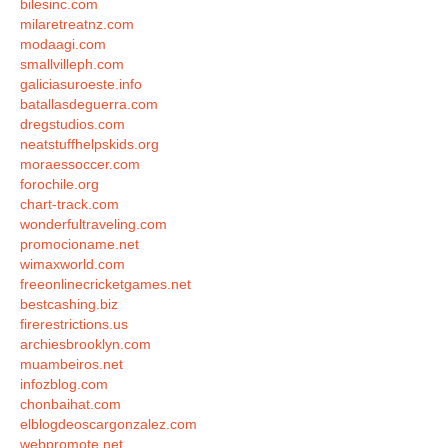
bilesinc.com
milaretreatnz.com
modaagi.com
smallvilleph.com
galiciasuroeste.info
batallasdeguerra.com
dregstudios.com
neatstuffhelpskids.org
moraessoccer.com
forochile.org
chart-track.com
wonderfultraveling.com
promocioname.net
wimaxworld.com
freeonlinecricketgames.net
bestcashing.biz
firerestrictions.us
archiesbrooklyn.com
muambeiros.net
infozblog.com
chonbaihat.com
elblogdeoscargonzalez.com
webpromote.net