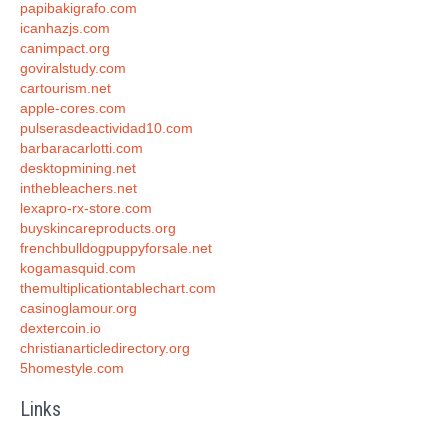
papibakigrafo.com
icanhazjs.com
canimpact.org
goviralstudy.com
cartourism.net
apple-cores.com
pulserasdeactividad10.com
barbaracarlotti.com
desktopmining.net
inthebleachers.net
lexapro-rx-store.com
buyskincareproducts.org
frenchbulldogpuppyforsale.net
kogamasquid.com
themultiplicationtablechart.com
casinoglamour.org
dextercoin.io
christianarticledirectory.org
5homestyle.com
Links