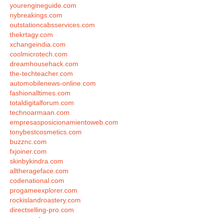
yourengineguide.com
nybreakings.com
outstationcabsservices.com
thekrtagy.com
xchangeindia.com
coolmicrotech.com
dreamhousehack.com
the-techteacher.com
automobilenews-online.com
fashionalltimes.com
totaldigitalforum.com
technoarmaan.com
empresasposicionamientoweb.com
tonybestcosmetics.com
buzznc.com
fxjoiner.com
skinbykindra.com
alltherageface.com
codenational.com
progameexplorer.com
rockislandroastery.com
directselling-pro.com