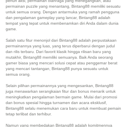
penuh aksi, permainan olahraga yang menegangkan, atau
permainan puzzle yang menantang, Bintang88 memiliki sesuatu
untuk semua orang. Dengan antarmuka yang ramah pengguna
dan pengalaman gameplay yang lancar, Bintang88 adalah
tempat yang tepat untuk membenamkan diri Anda dalam dunia
game.
Salah satu fitur menonjol dari Bintang88 adalah perpustakaan
permainannya yang luas, yang terus diperbarui dengan judul
dan rilis terbaru. Dari favorit klasik hingga rilisan baru yang
mutakhir, Bintang88 memiliki semuanya. Baik Anda seorang
gamer biasa yang mencari solusi cepat atau penggemar berat
yang mencari tantangan, Bintang88 punya sesuatu untuk
semua orang.
Selain pilihan permainannya yang mengesankan, Bintang88
juga menawarkan serangkaian fitur dan bonus menarik untuk
meningkatkan pengalaman bermain game. Mulai dari promosi
dan bonus spesial hingga turnamen dan acara eksklusif,
Bintang88 selalu menemukan cara baru untuk membuat pemain
tetap terlibat dan terhibur.
Namun yang membedakan Bintang88 adalah komitmennya