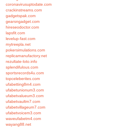
coronavirusuptodate.com
crackinstreams.com
gadgetspak.com
gearsngadget.com
hireseodoctor.com
lapsfit.com
levelup-fast.com
mytreepla.net
pokersimulations.com
replicamanufactory.net
rezultate-loto.info
splendifulous.com
sportsrecords4u.com
topceleberites.com
ufabetting8m4.com
ufabetunionum3.com
ufabetvalueum3.com
ufabetvaultm7.com
ufabetvillageum7.com
ufabetvoicem3.com
waveufabetm4.com
wayang88.net