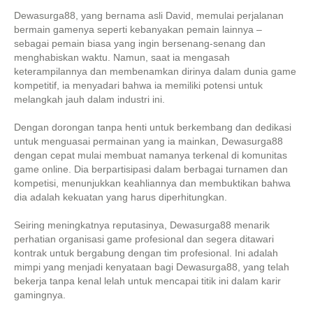
Dewasurga88, yang bernama asli David, memulai perjalanan
bermain gamenya seperti kebanyakan pemain lainnya –
sebagai pemain biasa yang ingin bersenang-senang dan
menghabiskan waktu. Namun, saat ia mengasah
keterampilannya dan membenamkan dirinya dalam dunia game
kompetitif, ia menyadari bahwa ia memiliki potensi untuk
melangkah jauh dalam industri ini.
Dengan dorongan tanpa henti untuk berkembang dan dedikasi
untuk menguasai permainan yang ia mainkan, Dewasurga88
dengan cepat mulai membuat namanya terkenal di komunitas
game online. Dia berpartisipasi dalam berbagai turnamen dan
kompetisi, menunjukkan keahliannya dan membuktikan bahwa
dia adalah kekuatan yang harus diperhitungkan.
Seiring meningkatnya reputasinya, Dewasurga88 menarik
perhatian organisasi game profesional dan segera ditawari
kontrak untuk bergabung dengan tim profesional. Ini adalah
mimpi yang menjadi kenyataan bagi Dewasurga88, yang telah
bekerja tanpa kenal lelah untuk mencapai titik ini dalam karir
gamingnya.