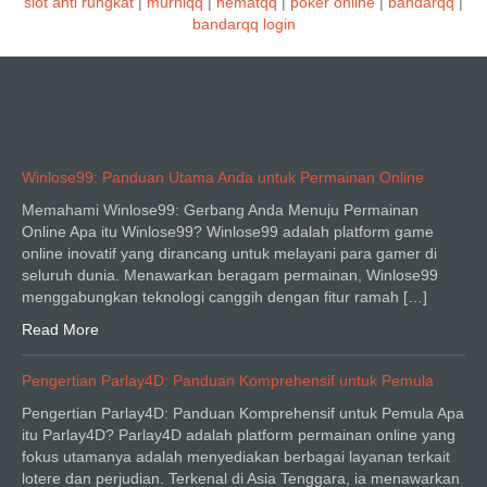
slot anti rungkat
|
murniqq
|
hematqq
|
poker online
|
bandarqq
|
bandarqq login
Winlose99: Panduan Utama Anda untuk Permainan Online
Memahami Winlose99: Gerbang Anda Menuju Permainan
Online Apa itu Winlose99? Winlose99 adalah platform game
online inovatif yang dirancang untuk melayani para gamer di
seluruh dunia. Menawarkan beragam permainan, Winlose99
menggabungkan teknologi canggih dengan fitur ramah […]
Read More
Pengertian Parlay4D: Panduan Komprehensif untuk Pemula
Pengertian Parlay4D: Panduan Komprehensif untuk Pemula Apa
itu Parlay4D? Parlay4D adalah platform permainan online yang
fokus utamanya adalah menyediakan berbagai layanan terkait
lotere dan perjudian. Terkenal di Asia Tenggara, ia menawarkan