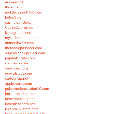
ericreed.net
fluxetine.com
mobilecasino8760.com
betqq3.net
casinoloans5.us
CasinoAuction.us
kipooglecouk.us
mykitchennhome.com
aumoulinvert.com
thefoodiepassport.com
superwindowproject.com
papibakigrafo.com
icanhazjs.com
canimpact.org
goviralstudy.com
cartourism.net
apple-cores.com
pulserasdeactividad10.com
barbaracarlotti.com
desktopmining.net
inthebleachers.net
lexapro-rx-store.com