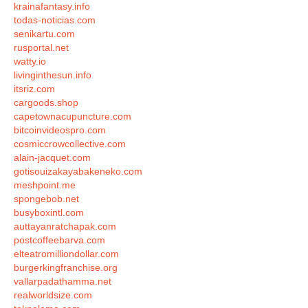
krainafantasy.info
todas-noticias.com
senikartu.com
rusportal.net
watty.io
livinginthesun.info
itsriz.com
cargoods.shop
capetownacupuncture.com
bitcoinvideospro.com
cosmiccrowcollective.com
alain-jacquet.com
gotisouizakayabakeneko.com
meshpoint.me
spongebob.net
busyboxintl.com
auttayanratchapak.com
postcoffeebarva.com
elteatromilliondollar.com
burgerkingfranchise.org
vallarpadathamma.net
realworldsize.com