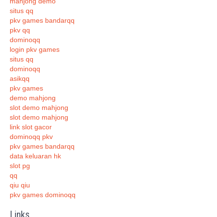
mahjong demo
situs qq
pkv games bandarqq
pkv qq
dominoqq
login pkv games
situs qq
dominoqq
asikqq
pkv games
demo mahjong
slot demo mahjong
slot demo mahjong
link slot gacor
dominoqq pkv
pkv games bandarqq
data keluaran hk
slot pg
qq
qiu qiu
pkv games dominoqq
Links