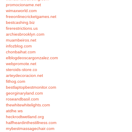
promocioname.net
wimaxworld.com
freeonlinecricketgames.net
bestcashing.biz
firerestrictions.us
archiesbrooklyn.com
muambeiros.net
infozblog.com
chonbaihat.com
elblogdeoscargonzalez.com
webpromote.net
steroids-store.co
arteydecoracion.net
fithog.com
bestlaptopbestmonitor.com
georginaryland.com
roseandbasil.com
thewhitewhitelights.com
atdhe.ws
heckrodtwetland.org
halfheardinthestillness.com
mybestmassagechair.com