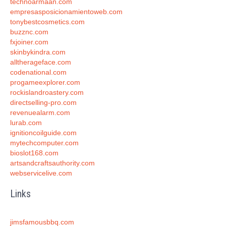
technoarmaan.com
empresasposicionamientoweb.com
tonybestcosmetics.com
buzznc.com
fxjoiner.com
skinbykindra.com
alltherageface.com
codenational.com
progameexplorer.com
rockislandroastery.com
directselling-pro.com
revenuealarm.com
lurab.com
ignitioncoilguide.com
mytechcomputer.com
bioslot168.com
artsandcraftsauthority.com
webservicelive.com
Links
jimsfamousbbq.com