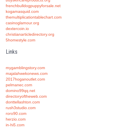
buyskincareproducts.org
frenchbulldogpuppyforsale.net
kogamasquid.com
themultiplicationtablechart.com
casinoglamour.org
dextercoin.io
christianarticledirectory.org
5homestyle.com
Links
mygamblingstory.com
majalahwekonews.com
2017hoganoutlet.com
pelmanec.com
domino99qq.net
directoryoftheweb.com
donttellashton.com
rush3studio.com
roro90.com
herzio.com
in-hi5.com