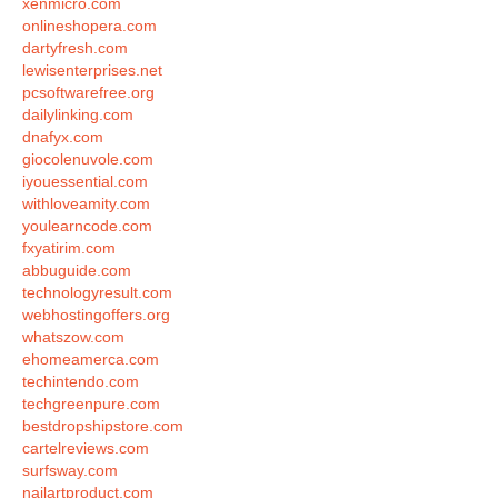
xenmicro.com
onlineshopera.com
dartyfresh.com
lewisenterprises.net
pcsoftwarefree.org
dailylinking.com
dnafyx.com
giocolenuvole.com
iyouessential.com
withloveamity.com
youlearncode.com
fxyatirim.com
abbuguide.com
technologyresult.com
webhostingoffers.org
whatszow.com
ehomeamerca.com
techintendo.com
techgreenpure.com
bestdropshipstore.com
cartelreviews.com
surfsway.com
nailartproduct.com