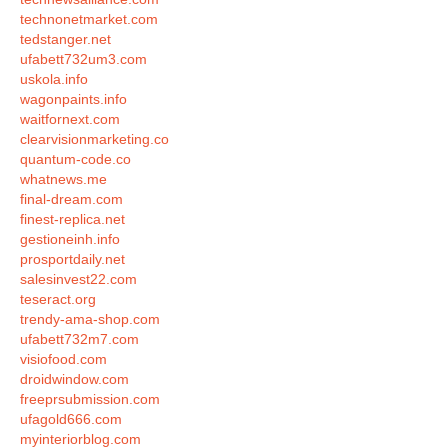
technonetmarket.com
tedstanger.net
ufabett732um3.com
uskola.info
wagonpaints.info
waitfornext.com
clearvisionmarketing.co
quantum-code.co
whatnews.me
final-dream.com
finest-replica.net
gestioneinh.info
prosportdaily.net
salesinvest22.com
teseract.org
trendy-ama-shop.com
ufabett732m7.com
visiofood.com
droidwindow.com
freeprsubmission.com
ufagold666.com
myinteriorblog.com