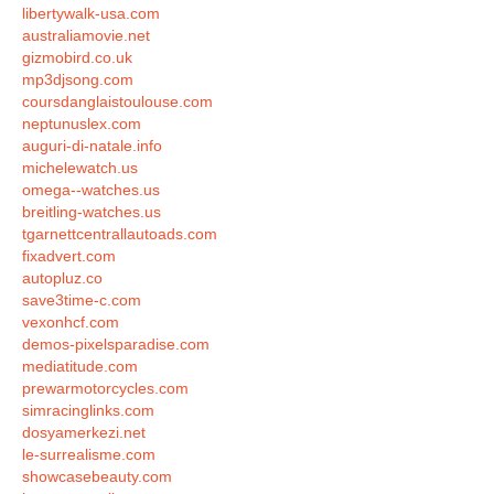
libertywalk-usa.com
australiamovie.net
gizmobird.co.uk
mp3djsong.com
coursdanglaistoulouse.com
neptunuslex.com
auguri-di-natale.info
michelewatch.us
omega--watches.us
breitling-watches.us
tgarnettcentrallautoads.com
fixadvert.com
autopluz.co
save3time-c.com
vexonhcf.com
demos-pixelsparadise.com
mediatitude.com
prewarmotorcycles.com
simracinglinks.com
dosyamerkezi.net
le-surrealisme.com
showcasebeauty.com