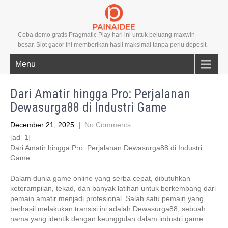
Coba demo gratis Pragmatic Play hari ini untuk peluang maxwin
besar. Slot gacor ini memberikan hasil maksimal tanpa perlu deposit.
Menu
Dari Amatir hingga Pro: Perjalanan
Dewasurga88 di Industri Game
December 21, 2025
|
No Comments
[ad_1]
Dari Amatir hingga Pro: Perjalanan Dewasurga88 di Industri
Game
Dalam dunia game online yang serba cepat, dibutuhkan
keterampilan, tekad, dan banyak latihan untuk berkembang dari
pemain amatir menjadi profesional. Salah satu pemain yang
berhasil melakukan transisi ini adalah Dewasurga88, sebuah
nama yang identik dengan keunggulan dalam industri game.