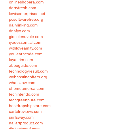
onlineshopera.com
dartyfresh.com
lewisenterprises.net
pcsoftwarefree.org
dailylinking.com
dnafyx.com
giocolenuvole.com
iyouessential.com
withloveamity.com
youlearncode.com
fxyatirim.com
abbuguide.com
technologyresult.com
webhostingoffers.org
whatszow.com
ehomeamerca.com
techintendo.com
techgreenpure.com
bestdropshipstore.com
cartelreviews.com
surfsway.com
nailartproduct.com
digitactseed.com