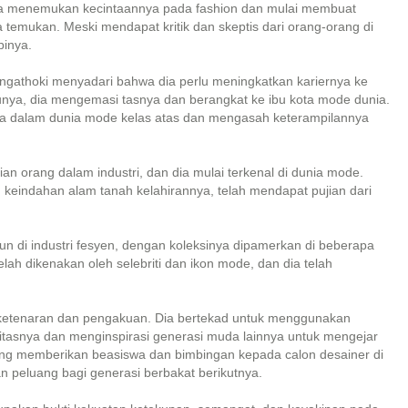
ia menemukan kecintaannya pada fashion dan mulai membuat
temukan. Meski mendapat kritik dan skeptis dari orang-orang di
pinya.
ngathoki menyadari bahwa dia perlu meningkatkan kariernya ke
kunya, dia mengemasi tasnya dan berangkat ke ibu kota mode dunia.
ya dalam dunia mode kelas atas dan mengasah keterampilannya
an orang dalam industri, dan dia mulai terkenal di dunia mode.
n keindahan alam tanah kelahirannya, telah mendapat pujian dari
un di industri fesyen, dengan koleksinya dipamerkan di beberapa
lah dikenakan oleh selebriti dan ikon mode, dan dia telah
 ketenaran dan pengakuan. Dia bertekad untuk menggunakan
tasnya dan menginspirasi generasi muda lainnya untuk mengejar
ang memberikan beasiswa dan bimbingan kepada calon desainer di
peluang bagi generasi berbakat berikutnya.