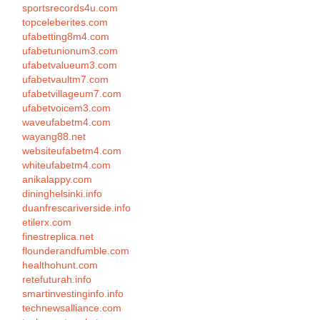
sportsrecords4u.com
topceleberites.com
ufabetting8m4.com
ufabetunionum3.com
ufabetvalueum3.com
ufabetvaultm7.com
ufabetvillageum7.com
ufabetvoicem3.com
waveufabetm4.com
wayang88.net
websiteufabetm4.com
whiteufabetm4.com
anikalappy.com
dininghelsinki.info
duanfrescariverside.info
etilerx.com
finestreplica.net
flounderandfumble.com
healthohunt.com
retefuturah.info
smartinvestinginfo.info
technewsalliance.com