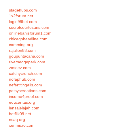
stagehubs.com
1x2forum.net
login99bet.com
secretcourtesans.com
onlinebahisforum1.com
chicagoheadline.com
camming.org
rajalion88.com
goupuntacana.com
riversedgepark.com
zaseez.com
catchycrunch.com
nofaphub.com
nefertitingalls.com
patsyscreations.com
income4proof.com
educaritas.org
lensajelajah.com
betflik09.net
ncaq.org
xenmicro.com