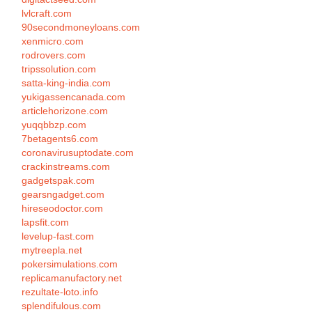
lvlcraft.com
90secondmoneyloans.com
xenmicro.com
rodrovers.com
tripssolution.com
satta-king-india.com
yukigassencanada.com
articlehorizone.com
yuqqbbzp.com
7betagents6.com
coronavirusuptodate.com
crackinstreams.com
gadgetspak.com
gearsngadget.com
hireseodoctor.com
lapsfit.com
levelup-fast.com
mytreepla.net
pokersimulations.com
replicamanufactory.net
rezultate-loto.info
splendifulous.com