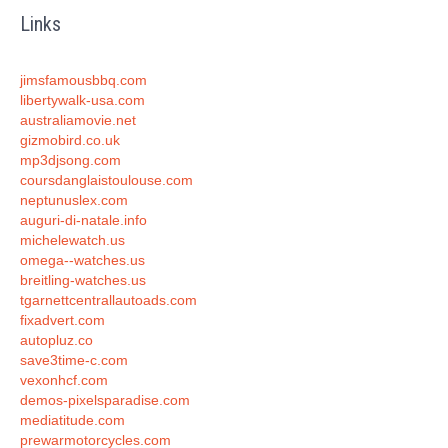
Links
jimsfamousbbq.com
libertywalk-usa.com
australiamovie.net
gizmobird.co.uk
mp3djsong.com
coursdanglaistoulouse.com
neptunuslex.com
auguri-di-natale.info
michelewatch.us
omega--watches.us
breitling-watches.us
tgarnettcentrallautoads.com
fixadvert.com
autopluz.co
save3time-c.com
vexonhcf.com
demos-pixelsparadise.com
mediatitude.com
prewarmotorcycles.com