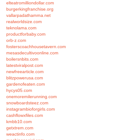
elteatromilliondollar.com
burgerkingfranchise.org
vallarpadathamma.net
realworldsize.com
teknolama.com
productforbaby.com
orb-z.com
fosterscoachhousetavern.com
mesasdecultivoonline.com
boilersnbits.com
latestviralpost.com
newfreearticle.com
blitzpowerusa.com
gardenofeaten.com
hycys05.com
onemoremilerunning.com
snowboardsteez.com
instagrambioforgirls.com
cashflowxfiles.com
kmbb10.com
getxtrem.com
weactinfo.com