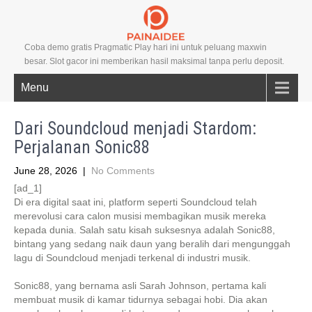
Coba demo gratis Pragmatic Play hari ini untuk peluang maxwin
besar. Slot gacor ini memberikan hasil maksimal tanpa perlu deposit.
Menu
Dari Soundcloud menjadi Stardom:
Perjalanan Sonic88
June 28, 2026
|
No Comments
[ad_1]
Di era digital saat ini, platform seperti Soundcloud telah
merevolusi cara calon musisi membagikan musik mereka
kepada dunia. Salah satu kisah suksesnya adalah Sonic88,
bintang yang sedang naik daun yang beralih dari mengunggah
lagu di Soundcloud menjadi terkenal di industri musik.
Sonic88, yang bernama asli Sarah Johnson, pertama kali
membuat musik di kamar tidurnya sebagai hobi. Dia akan