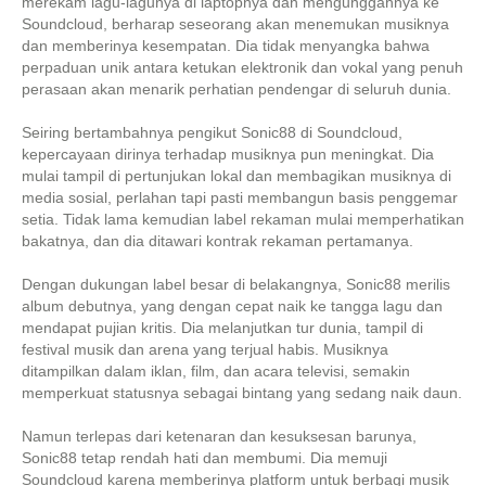
merekam lagu-lagunya di laptopnya dan mengunggahnya ke
Soundcloud, berharap seseorang akan menemukan musiknya
dan memberinya kesempatan. Dia tidak menyangka bahwa
perpaduan unik antara ketukan elektronik dan vokal yang penuh
perasaan akan menarik perhatian pendengar di seluruh dunia.
Seiring bertambahnya pengikut Sonic88 di Soundcloud,
kepercayaan dirinya terhadap musiknya pun meningkat. Dia
mulai tampil di pertunjukan lokal dan membagikan musiknya di
media sosial, perlahan tapi pasti membangun basis penggemar
setia. Tidak lama kemudian label rekaman mulai memperhatikan
bakatnya, dan dia ditawari kontrak rekaman pertamanya.
Dengan dukungan label besar di belakangnya, Sonic88 merilis
album debutnya, yang dengan cepat naik ke tangga lagu dan
mendapat pujian kritis. Dia melanjutkan tur dunia, tampil di
festival musik dan arena yang terjual habis. Musiknya
ditampilkan dalam iklan, film, dan acara televisi, semakin
memperkuat statusnya sebagai bintang yang sedang naik daun.
Namun terlepas dari ketenaran dan kesuksesan barunya,
Sonic88 tetap rendah hati dan membumi. Dia memuji
Soundcloud karena memberinya platform untuk berbagi musik