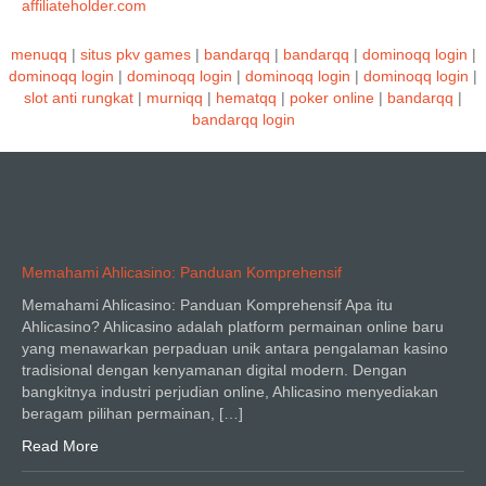
affiliateholder.com
menuqq
|
situs pkv games
|
bandarqq
|
bandarqq
|
dominoqq login
|
dominoqq login
|
dominoqq login
|
dominoqq login
|
dominoqq login
|
slot anti rungkat
|
murniqq
|
hematqq
|
poker online
|
bandarqq
|
bandarqq login
Memahami Ahlicasino: Panduan Komprehensif
Memahami Ahlicasino: Panduan Komprehensif Apa itu
Ahlicasino? Ahlicasino adalah platform permainan online baru
yang menawarkan perpaduan unik antara pengalaman kasino
tradisional dengan kenyamanan digital modern. Dengan
bangkitnya industri perjudian online, Ahlicasino menyediakan
beragam pilihan permainan, […]
Read More