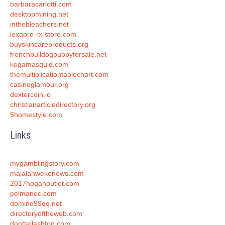
barbaracarlotti.com
desktopmining.net
inthebleachers.net
lexapro-rx-store.com
buyskincareproducts.org
frenchbulldogpuppyforsale.net
kogamasquid.com
themultiplicationtablechart.com
casinoglamour.org
dextercoin.io
christianarticledirectory.org
5homestyle.com
Links
mygamblingstory.com
majalahwekonews.com
2017hoganoutlet.com
pelmanec.com
domino99qq.net
directoryoftheweb.com
donttellashton.com