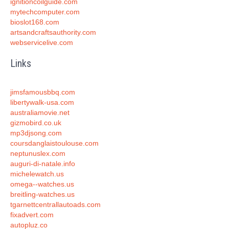
ignitioncoilguide.com
mytechcomputer.com
bioslot168.com
artsandcraftsauthority.com
webservicelive.com
Links
jimsfamousbbq.com
libertywalk-usa.com
australiamovie.net
gizmobird.co.uk
mp3djsong.com
coursdanglaistoulouse.com
neptunuslex.com
auguri-di-natale.info
michelewatch.us
omega--watches.us
breitling-watches.us
tgarnettcentrallautoads.com
fixadvert.com
autopluz.co