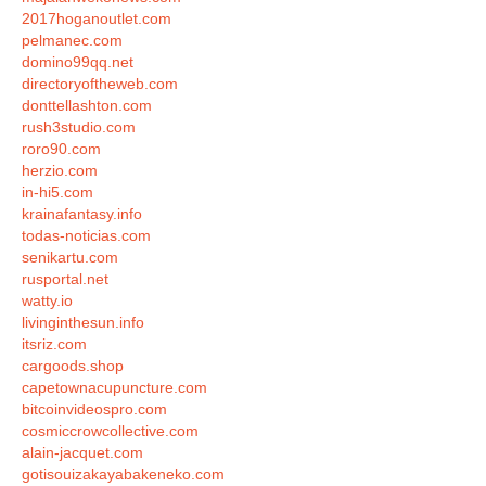
2017hoganoutlet.com
pelmanec.com
domino99qq.net
directoryoftheweb.com
donttellashton.com
rush3studio.com
roro90.com
herzio.com
in-hi5.com
krainafantasy.info
todas-noticias.com
senikartu.com
rusportal.net
watty.io
livinginthesun.info
itsriz.com
cargoods.shop
capetownacupuncture.com
bitcoinvideospro.com
cosmiccrowcollective.com
alain-jacquet.com
gotisouizakayabakeneko.com