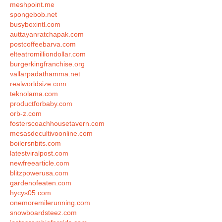
meshpoint.me
spongebob.net
busyboxintl.com
auttayanratchapak.com
postcoffeebarva.com
elteatromilliondollar.com
burgerkingfranchise.org
vallarpadathamma.net
realworldsize.com
teknolama.com
productforbaby.com
orb-z.com
fosterscoachhousetavern.com
mesasdecultivoonline.com
boilersnbits.com
latestviralpost.com
newfreearticle.com
blitzpowerusa.com
gardenofeaten.com
hycys05.com
onemoremilerunning.com
snowboardsteez.com