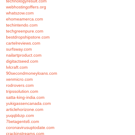
technologyresult.com
webhostingoffers.org
whatszow.com
ehomeamerca.com
techintendo.com
techgreenpure.com
bestdropshipstore.com
cartelreviews.com
surfsway.com
nailartproduct.com
digitactseed.com
lvlcraft.com
90secondmoneyloans.com
xenmicro.com
rodrovers.com
tripssolution.com
satta-king-india.com
yukigassencanada.com
articlehorizone.com
yuqqbbzp.com
7betagents6.com
coronavirusuptodate.com
crackinstreams.com