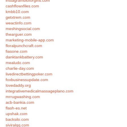
instagrambioforgirls.com
cashflowxfiles.com
kmbb10.com
getxtrem.com
weactinfo.com
meshingsocial.com
thearguer.com
marketing-mobile-app.com
floralpunchcraft.com
fiasone.com
danktankbattery.com
mealudo.com
charlie-day.com
livedirectbettingpoker.com
foxbusinessupdate.com
lovedaddy.org
integrativemedicalmassageplano.com
mrrugwashing.com
acb-bankia.com
flash-es.net
upshak.com
backsilo.com
siviralqq.com