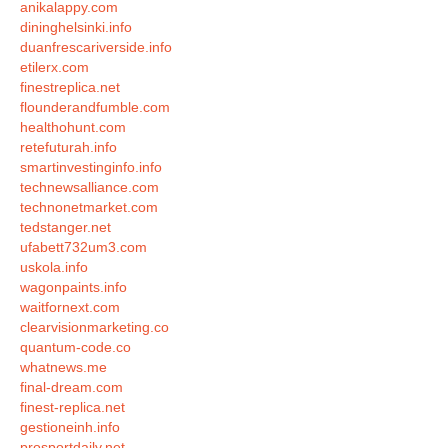
anikalappy.com
dininghelsinki.info
duanfrescariverside.info
etilerx.com
finestreplica.net
flounderandfumble.com
healthohunt.com
retefuturah.info
smartinvestinginfo.info
technewsalliance.com
technonetmarket.com
tedstanger.net
ufabett732um3.com
uskola.info
wagonpaints.info
waitfornext.com
clearvisionmarketing.co
quantum-code.co
whatnews.me
final-dream.com
finest-replica.net
gestioneinh.info
prosportdaily.net