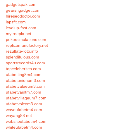
gadgetspak.com
gearsngadget.com
hireseodoctor.com
lapsfit.com
levelup-fast.com
mytreepla.net
pokersimulations.com
replicamanufactory.net
rezultate-loto.info
splendifulous.com
sportsrecords4u.com
topceleberites.com
ufabetting8m4.com
ufabetunionum3.com
ufabetvalueum3.com
ufabetvaultm7.com
ufabetvillageum7.com
ufabetvoicem3.com
waveufabetm4.com
wayang88.net
websiteufabetm4.com
whiteufabetm4.com