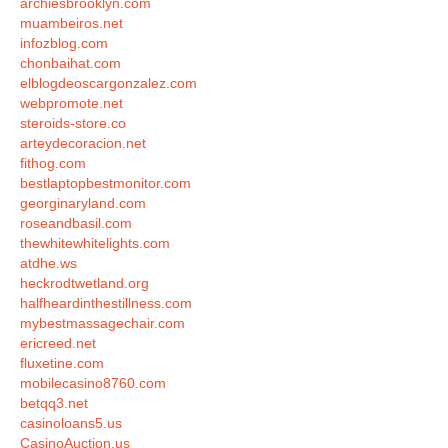
archiesbrooklyn.com
muambeiros.net
infozblog.com
chonbaihat.com
elblogdeoscargonzalez.com
webpromote.net
steroids-store.co
arteydecoracion.net
fithog.com
bestlaptopbestmonitor.com
georginaryland.com
roseandbasil.com
thewhitewhitelights.com
atdhe.ws
heckrodtwetland.org
halfheardinthestillness.com
mybestmassagechair.com
ericreed.net
fluxetine.com
mobilecasino8760.com
betqq3.net
casinoloans5.us
CasinoAuction.us