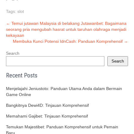
Tags:
slot
Post
←
Temui jutawan Malaysia di belakang Jutawanbet: Bagaimana
seorang pria mengubah hasrat untuk taruhan olahraga menjadi
navigation
kekayaan
Membuka Kunci Potensi IdnCash: Panduan Komprehensif
→
Search
Search
Recent Posts
Menjelajahi Jeniustoto: Panduan Utama Anda dalam Bermain
Game Online
Bangkitnya Dewi4D: Tinjauan Komprehensif
Memahami Gajibet: Tinjauan Komprehensif
Temukan Majestibet: Panduan Komprehensif untuk Pemain
Baru