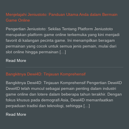
Menjelajahi Jeniustoto: Panduan Utama Anda dalam Bermain
Game Online
Pengertian Jeniustoto: Sekilas Tentang Platform Jeniustoto
merupakan platform game online terkemuka yang kini menjadi
favorit di kalangan pecinta game. Ini menampilkan beragam
permainan yang cocok untuk semua jenis pemain, mulai dari
slot online hingga permainan […]
Read More
Bangkitnya Dewi4D: Tinjauan Komprehensif
Bangkitnya Dewi4D: Tinjauan Komprehensif Pengertian Dewi4D
Dewi4D telah muncul sebagai pemain penting dalam industri
game online dan lotere dalam beberapa tahun terakhir. Dengan
fokus khusus pada demografi Asia, Dewi4D memanfaatkan
perpaduan tradisi dan teknologi, sehingga […]
Read More