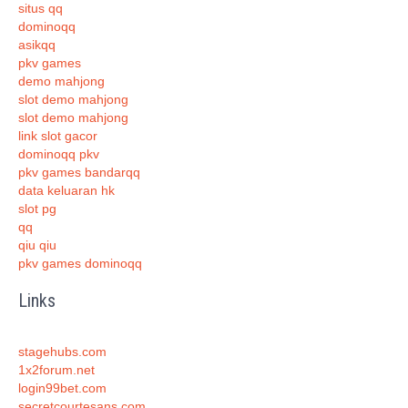
situs qq
dominoqq
asikqq
pkv games
demo mahjong
slot demo mahjong
slot demo mahjong
link slot gacor
dominoqq pkv
pkv games bandarqq
data keluaran hk
slot pg
qq
qiu qiu
pkv games dominoqq
Links
stagehubs.com
1x2forum.net
login99bet.com
secretcourtesans.com