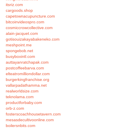
itsriz.com
cargoods.shop
capetownacupuncture.com
bitcoinvideospro.com
cosmiccrowcollective.com
alain-jacquet.com
gotisouizakayabakeneko.com
meshpoint.me
spongebob.net
busyboxintl.com
auttayanratchapak.com
postcoffeebarva.com
elteatromilliondollar.com
burgerkingfranchise.org
vallarpadathamma.net
realworldsize.com
teknolama.com
productforbaby.com
orb-z.com
fosterscoachhousetavern.com
mesasdecultivoonline.com
boilersnbits.com