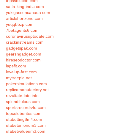
tripssolution.com
satta-king-india.com
yukigassencanada.com
articlehorizone.com
yuqqbbzp.com
7betagents6.com
coronavirusuptodate.com
crackinstreams.com
gadgetspak.com
gearsngadget.com
hireseodoctor.com
lapsfit.com
levelup-fast.com
mytreepla.net
pokersimulations.com
replicamanufactory.net
rezultate-loto.info
splendifulous.com
sportsrecords4u.com
topceleberites.com
ufabetting8m4.com
ufabetunionum3.com
ufabetvalueum3.com