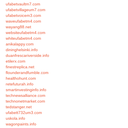
ufabetvaultm7.com
ufabetvillageum7.com
ufabetvoicem3.com
waveufabetm4.com
wayang88.net
websiteufabetm4.com
whiteufabetm4.com
anikalappy.com
dininghelsinki.info
duanfrescariverside.info
etilerx.com
finestreplica.net
flounderandfumble.com
healthohunt.com
retefuturah.info
smartinvestinginfo.info
technewsalliance.com
technonetmarket.com
tedstanger.net
ufabett732um3.com
uskola.info
wagonpaints.info