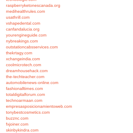
raspberryketonescanada.org
medihealthrules.com
usathrill.com
vshapedental.com
canfandalucia.org
yourengineguide.com
nybreakings.com
outstationcabsservices.com
thekrtagy.com
xchangeindia.com
coolmicrotech.com
dreamhousehack.com
the-techteacher.com
automobilenews-online.com
fashionalltimes.com
totaldigitalforum.com
technoarmaan.com
empresasposicionamientoweb.com
tonybestcosmetics.com
buzznc.com
fxjoiner.com
skinbykindra.com