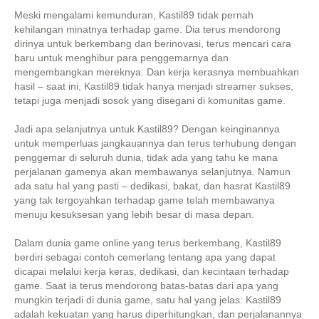
Meski mengalami kemunduran, Kastil89 tidak pernah
kehilangan minatnya terhadap game. Dia terus mendorong
dirinya untuk berkembang dan berinovasi, terus mencari cara
baru untuk menghibur para penggemarnya dan
mengembangkan mereknya. Dan kerja kerasnya membuahkan
hasil – saat ini, Kastil89 tidak hanya menjadi streamer sukses,
tetapi juga menjadi sosok yang disegani di komunitas game.
Jadi apa selanjutnya untuk Kastil89? Dengan keinginannya
untuk memperluas jangkauannya dan terus terhubung dengan
penggemar di seluruh dunia, tidak ada yang tahu ke mana
perjalanan gamenya akan membawanya selanjutnya. Namun
ada satu hal yang pasti – dedikasi, bakat, dan hasrat Kastil89
yang tak tergoyahkan terhadap game telah membawanya
menuju kesuksesan yang lebih besar di masa depan.
Dalam dunia game online yang terus berkembang, Kastil89
berdiri sebagai contoh cemerlang tentang apa yang dapat
dicapai melalui kerja keras, dedikasi, dan kecintaan terhadap
game. Saat ia terus mendorong batas-batas dari apa yang
mungkin terjadi di dunia game, satu hal yang jelas: Kastil89
adalah kekuatan yang harus diperhitungkan, dan perjalanannya