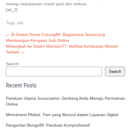
menuju kesuksesan masih jauh dari selesai.
[ad_2]
Tags:
slot
Post
←
Di Dalam Dunia Cukong88: Bagaimana Seseorang
Membangun Kerajaan Judi Online
navigation
Melangkah ke Dalam Mansion77: Melihat Kehidupan Mewah
Terbaik
→
Search
Search
Recent Posts
Panduan Utama Juruscasino: Gerbang Anda Menuju Permainan
Online
Memahami Plisbet: Tren yang Muncul dalam Layanan Digital
Pengertian Bunga99: Panduan Komprehensif