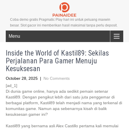
Coba demo gratis Pragmatic Play hari ini untuk peluang maxwin
besar. Slot gacor ini memberikan hasil maksimal tanpa perlu deposit.
Menu
Inside the World of Kastil89: Sekilas
Perjalanan Para Gamer Menuju
Kesuksesan
October 28, 2025
|
No Comments
[ad_1]
Di dunia game online, hanya ada sedikit pemain setenar
Kastil89. Dengan pengikut lebih dari satu juta penggemar di
berbagai platform, Kastil89 telah menjadi nama yang terkenal di
komunitas game. Namun apa sebenarnya kisah di balik
kesuksesan gamer ini?
Kastil89 yang bernama asli Alex Castillo pertama kali memulai