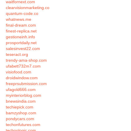
waitfornext.com
clearvisionmarketing.co
quantum-code.co
whatnews.me
final-dream.com
finest-replica.net
gestioneinh.info
prosportdaily.net
salesinvest22.com
teseract.org
trendy-ama-shop.com
ufabett732m7.com
visiofood.com
droidwindow.com
freeprsubmission.com
ufagold666.com
myinteriorblog.com
bnewsindia.com
techiepick.com
bamzyshop.com
pondycars.com
techonfutures.com
techoologic.com