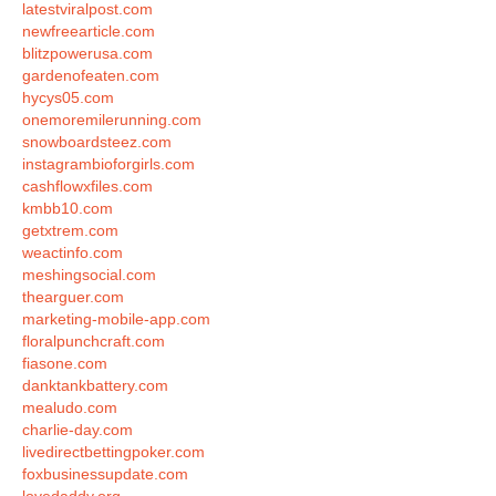
latestviralpost.com
newfreearticle.com
blitzpowerusa.com
gardenofeaten.com
hycys05.com
onemoremilerunning.com
snowboardsteez.com
instagrambioforgirls.com
cashflowxfiles.com
kmbb10.com
getxtrem.com
weactinfo.com
meshingsocial.com
thearguer.com
marketing-mobile-app.com
floralpunchcraft.com
fiasone.com
danktankbattery.com
mealudo.com
charlie-day.com
livedirectbettingpoker.com
foxbusinessupdate.com