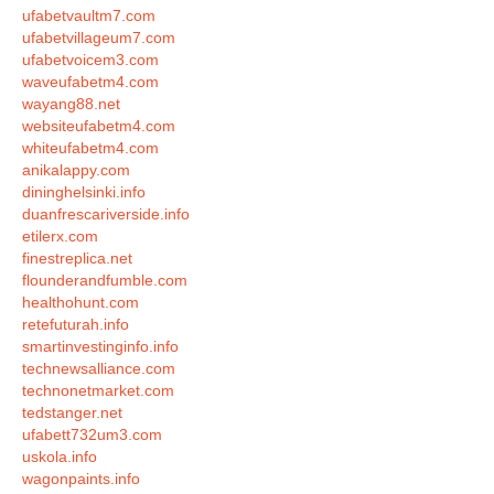
ufabetvaultm7.com
ufabetvillageum7.com
ufabetvoicem3.com
waveufabetm4.com
wayang88.net
websiteufabetm4.com
whiteufabetm4.com
anikalappy.com
dininghelsinki.info
duanfrescariverside.info
etilerx.com
finestreplica.net
flounderandfumble.com
healthohunt.com
retefuturah.info
smartinvestinginfo.info
technewsalliance.com
technonetmarket.com
tedstanger.net
ufabett732um3.com
uskola.info
wagonpaints.info