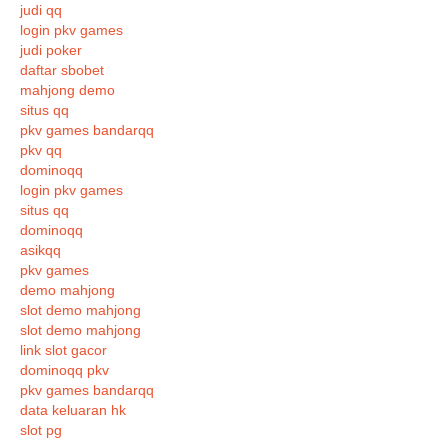
judi qq
login pkv games
judi poker
daftar sbobet
mahjong demo
situs qq
pkv games bandarqq
pkv qq
dominoqq
login pkv games
situs qq
dominoqq
asikqq
pkv games
demo mahjong
slot demo mahjong
slot demo mahjong
link slot gacor
dominoqq pkv
pkv games bandarqq
data keluaran hk
slot pg