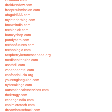
droidwindow.com
freeprsubmission.com
ufagold666.com
myinteriorblog.com
bnewsindia.com
techiepick.com
bamzyshop.com
pondycars.com
techonfutures.com
techoologic.com
raspberryketonescanada.org
medihealthrules.com
usathrill.com
vshapedental.com
canfandalucia.org
yourengineguide.com
nybreakings.com
outstationcabsservices.com
thekrtagy.com
xchangeindia.com
coolmicrotech.com
dreamhousehack.com