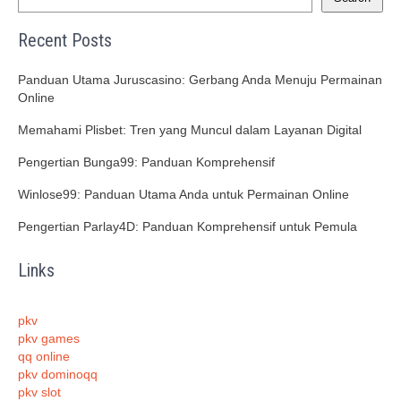
Recent Posts
Panduan Utama Juruscasino: Gerbang Anda Menuju Permainan
Online
Memahami Plisbet: Tren yang Muncul dalam Layanan Digital
Pengertian Bunga99: Panduan Komprehensif
Winlose99: Panduan Utama Anda untuk Permainan Online
Pengertian Parlay4D: Panduan Komprehensif untuk Pemula
Links
pkv
pkv games
qq online
pkv dominoqq
pkv slot