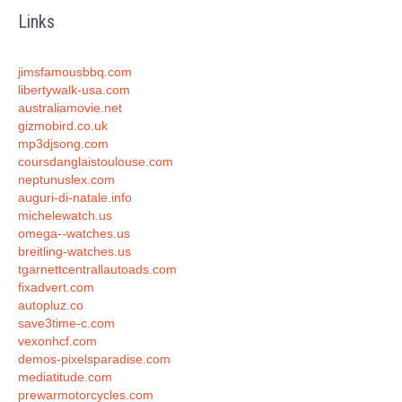
Links
jimsfamousbbq.com
libertywalk-usa.com
australiamovie.net
gizmobird.co.uk
mp3djsong.com
coursdanglaistoulouse.com
neptunuslex.com
auguri-di-natale.info
michelewatch.us
omega--watches.us
breitling-watches.us
tgarnettcentrallautoads.com
fixadvert.com
autopluz.co
save3time-c.com
vexonhcf.com
demos-pixelsparadise.com
mediatitude.com
prewarmotorcycles.com