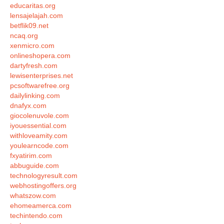
educaritas.org
lensajelajah.com
betflik09.net
ncaq.org
xenmicro.com
onlineshopera.com
dartyfresh.com
lewisenterprises.net
pcsoftwarefree.org
dailylinking.com
dnafyx.com
giocolenuvole.com
iyouessential.com
withloveamity.com
youlearncode.com
fxyatirim.com
abbuguide.com
technologyresult.com
webhostingoffers.org
whatszow.com
ehomeamerca.com
techintendo.com