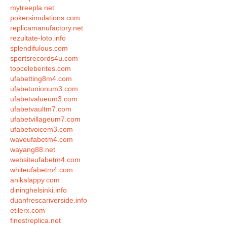
mytreepla.net
pokersimulations.com
replicamanufactory.net
rezultate-loto.info
splendifulous.com
sportsrecords4u.com
topceleberites.com
ufabetting8m4.com
ufabetunionum3.com
ufabetvalueum3.com
ufabetvaultm7.com
ufabetvillageum7.com
ufabetvoicem3.com
waveufabetm4.com
wayang88.net
websiteufabetm4.com
whiteufabetm4.com
anikalappy.com
dininghelsinki.info
duanfrescariverside.info
etilerx.com
finestreplica.net