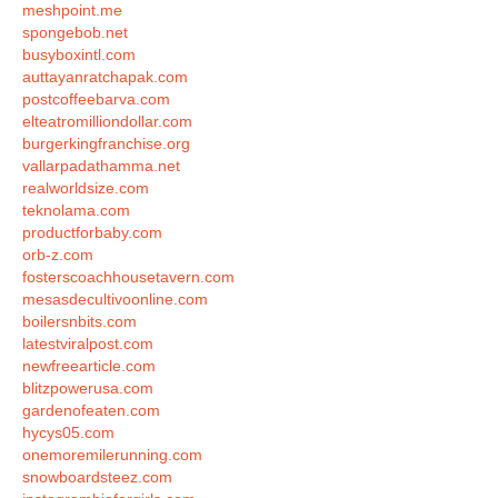
meshpoint.me
spongebob.net
busyboxintl.com
auttayanratchapak.com
postcoffeebarva.com
elteatromilliondollar.com
burgerkingfranchise.org
vallarpadathamma.net
realworldsize.com
teknolama.com
productforbaby.com
orb-z.com
fosterscoachhousetavern.com
mesasdecultivoonline.com
boilersnbits.com
latestviralpost.com
newfreearticle.com
blitzpowerusa.com
gardenofeaten.com
hycys05.com
onemoremilerunning.com
snowboardsteez.com