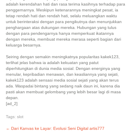
adalah kerendahan hati dan rasa terima kasihnya terhadap para
penggemarnya. Meskipun ketenarannya meningkat pesat, ia
tetap rendah hati dan rendah hati, selalu meluangkan waktu
untuk berinteraksi dengan para pengikutnya dan menunjukkan
penghargaan atas dukungan mereka. Hubungan yang tulus
dengan para pendengarnya hanya memperkuat ikatannya
dengan mereka, membuat mereka merasa seperti bagian dari
keluarga besarnya.
Seiring dengan semakin meningkatnya popularitas kakek123,
terlihat jelas bahwa ia adalah kekuatan yang patut
diperhitungkan di dunia media sosial. Dengan energinya yang
menular, kepribadian menawan, dan keasliannya yang sejati,
kakek123 adalah sensasi media sosial sejati yang akan terus
ada. Waspadai bintang yang sedang naik daun ini, karena dia
pasti akan membuat gelombang yang lebih besar lagi di masa
depan.
[ad_2]
Tags:
slot
Post
←
Dari Kanvas ke Layar: Evolusi Seni Digital artis777