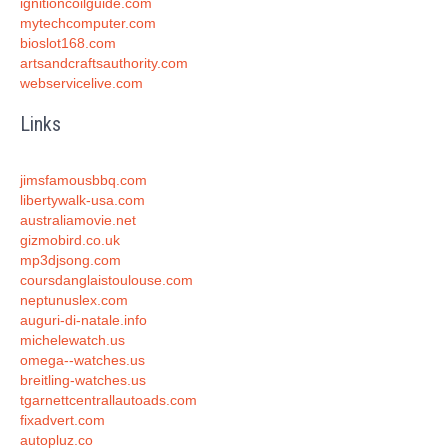
ignitioncoilguide.com
mytechcomputer.com
bioslot168.com
artsandcraftsauthority.com
webservicelive.com
Links
jimsfamousbbq.com
libertywalk-usa.com
australiamovie.net
gizmobird.co.uk
mp3djsong.com
coursdanglaistoulouse.com
neptunuslex.com
auguri-di-natale.info
michelewatch.us
omega--watches.us
breitling-watches.us
tgarnettcentrallautoads.com
fixadvert.com
autopluz.co