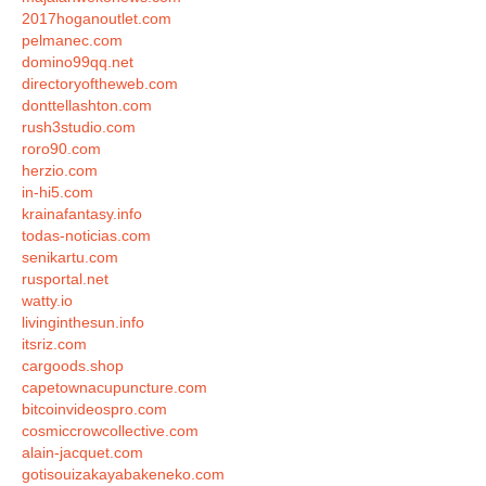
2017hoganoutlet.com
pelmanec.com
domino99qq.net
directoryoftheweb.com
donttellashton.com
rush3studio.com
roro90.com
herzio.com
in-hi5.com
krainafantasy.info
todas-noticias.com
senikartu.com
rusportal.net
watty.io
livinginthesun.info
itsriz.com
cargoods.shop
capetownacupuncture.com
bitcoinvideospro.com
cosmiccrowcollective.com
alain-jacquet.com
gotisouizakayabakeneko.com