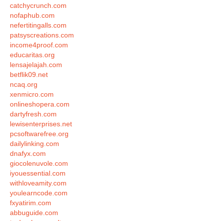
catchycrunch.com
nofaphub.com
nefertitingalls.com
patsyscreations.com
income4proof.com
educaritas.org
lensajelajah.com
betflik09.net
ncaq.org
xenmicro.com
onlineshopera.com
dartyfresh.com
lewisenterprises.net
pcsoftwarefree.org
dailylinking.com
dnafyx.com
giocolenuvole.com
iyouessential.com
withloveamity.com
youlearncode.com
fxyatirim.com
abbuguide.com