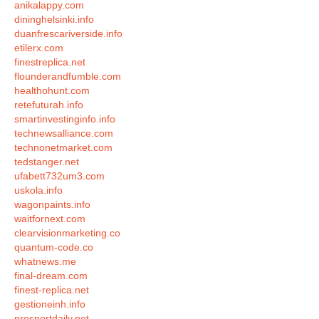
anikalappy.com
dininghelsinki.info
duanfrescariverside.info
etilerx.com
finestreplica.net
flounderandfumble.com
healthohunt.com
retefuturah.info
smartinvestinginfo.info
technewsalliance.com
technonetmarket.com
tedstanger.net
ufabett732um3.com
uskola.info
wagonpaints.info
waitfornext.com
clearvisionmarketing.co
quantum-code.co
whatnews.me
final-dream.com
finest-replica.net
gestioneinh.info
prosportdaily.net