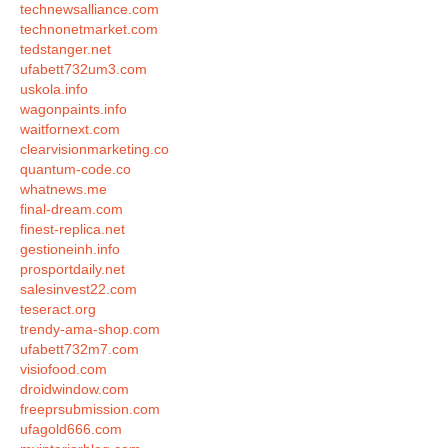
technewsalliance.com
technonetmarket.com
tedstanger.net
ufabett732um3.com
uskola.info
wagonpaints.info
waitfornext.com
clearvisionmarketing.co
quantum-code.co
whatnews.me
final-dream.com
finest-replica.net
gestioneinh.info
prosportdaily.net
salesinvest22.com
teseract.org
trendy-ama-shop.com
ufabett732m7.com
visiofood.com
droidwindow.com
freeprsubmission.com
ufagold666.com