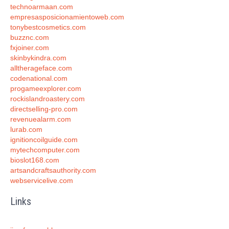
technoarmaan.com
empresasposicionamientoweb.com
tonybestcosmetics.com
buzznc.com
fxjoiner.com
skinbykindra.com
alltherageface.com
codenational.com
progameexplorer.com
rockislandroastery.com
directselling-pro.com
revenuealarm.com
lurab.com
ignitioncoilguide.com
mytechcomputer.com
bioslot168.com
artsandcraftsauthority.com
webservicelive.com
Links