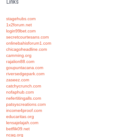
Links
stagehubs.com
1x2forum.net
login99bet.com
secretcourtesans.com
onlinebahisforum1.com
chicagoheadline.com
camming.org
rajalion88.com
goupuntacana.com
riversedgepark.com
zaseez.com
catchycrunch.com
nofaphub.com
nefertitingalls.com
patsyscreations.com
income4proof.com
educaritas.org
lensajelajah.com
betflik09.net
ncaq.org