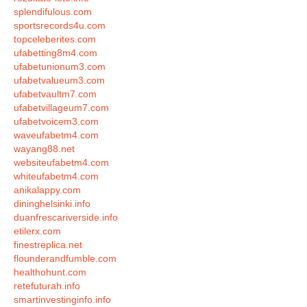
splendifulous.com
sportsrecords4u.com
topceleberites.com
ufabetting8m4.com
ufabetunionum3.com
ufabetvalueum3.com
ufabetvaultm7.com
ufabetvillageum7.com
ufabetvoicem3.com
waveufabetm4.com
wayang88.net
websiteufabetm4.com
whiteufabetm4.com
anikalappy.com
dininghelsinki.info
duanfrescariverside.info
etilerx.com
finestreplica.net
flounderandfumble.com
healthohunt.com
retefuturah.info
smartinvestinginfo.info