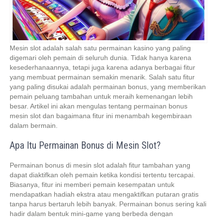
Mesin slot adalah salah satu permainan kasino yang paling
digemari oleh pemain di seluruh dunia. Tidak hanya karena
kesederhanaannya, tetapi juga karena adanya berbagai fitur
yang membuat permainan semakin menarik. Salah satu fitur
yang paling disukai adalah permainan bonus, yang memberikan
pemain peluang tambahan untuk meraih kemenangan lebih
besar. Artikel ini akan mengulas tentang permainan bonus
mesin slot dan bagaimana fitur ini menambah kegembiraan
dalam bermain.
Apa Itu Permainan Bonus di Mesin Slot?
Permainan bonus di mesin slot adalah fitur tambahan yang
dapat diaktifkan oleh pemain ketika kondisi tertentu tercapai.
Biasanya, fitur ini memberi pemain kesempatan untuk
mendapatkan hadiah ekstra atau mengaktifkan putaran gratis
tanpa harus bertaruh lebih banyak. Permainan bonus sering kali
hadir dalam bentuk mini-game yang berbeda dengan