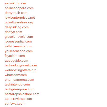
xenmicro.com
onlineshopera.com
dartyfresh.com
lewisenterprises.net
pcsoftwarefree.org
dailylinking.com
dnafyx.com
giocolenuvole.com
iyouessential.com
withloveamity.com
youlearncode.com
fxyatirim.com
abbuguide.com
technologyresult.com
webhostingoffers.org
whatszow.com
ehomeamerca.com
techintendo.com
techgreenpure.com
bestdropshipstore.com
cartelreviews.com
surfsway.com