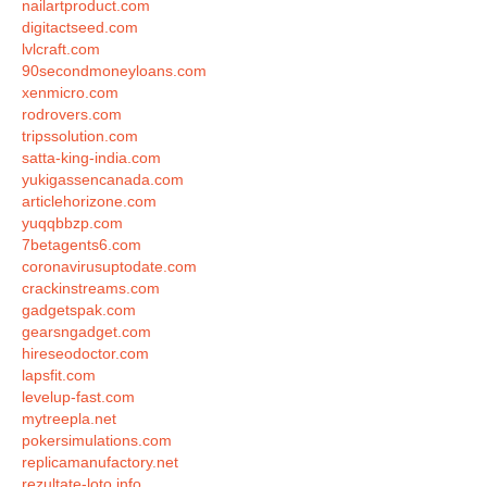
nailartproduct.com
digitactseed.com
lvlcraft.com
90secondmoneyloans.com
xenmicro.com
rodrovers.com
tripssolution.com
satta-king-india.com
yukigassencanada.com
articlehorizone.com
yuqqbbzp.com
7betagents6.com
coronavirusuptodate.com
crackinstreams.com
gadgetspak.com
gearsngadget.com
hireseodoctor.com
lapsfit.com
levelup-fast.com
mytreepla.net
pokersimulations.com
replicamanufactory.net
rezultate-loto.info