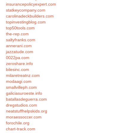
insurancepolicyexpert.com
statkeycompany.com
carolinadeckbuilders.com
topinvestingblog.com
top50tools.com
the-rep.com
saltyfranks.com
annerani.com
jazzatude.com
0022pa.com
zeroshare.info
bilesinc.com
milaretreatnz.com
modaagi.com
smallvilleph.com
galiciasuroeste.info
batallasdeguerra.com
dregstudios.com
neatstuffhelpskids.org
moraessoccer.com
forochile.org
chart-track.com