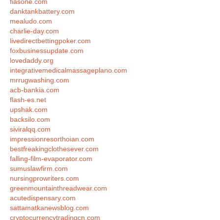
fiasone.com
danktankbattery.com
mealudo.com
charlie-day.com
livedirectbettingpoker.com
foxbusinessupdate.com
lovedaddy.org
integrativemedicalmassageplano.com
mrrugwashing.com
acb-bankia.com
flash-es.net
upshak.com
backsilo.com
siviralqq.com
impressionresorthoian.com
bestfreakingclothesever.com
falling-film-evaporator.com
sumuslawfirm.com
nursingprowriters.com
greenmountainthreadwear.com
acutedispensary.com
sattamatkanewsblog.com
cryptocurrencytradingcn.com