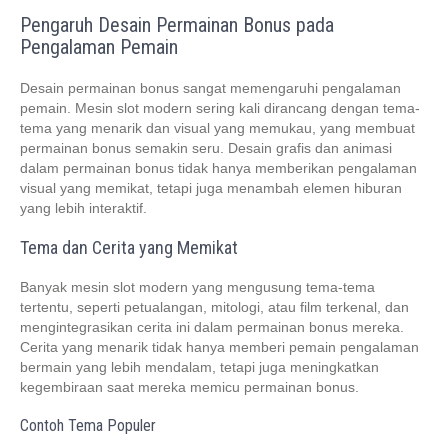
Pengaruh Desain Permainan Bonus pada
Pengalaman Pemain
Desain permainan bonus sangat memengaruhi pengalaman
pemain. Mesin slot modern sering kali dirancang dengan tema-
tema yang menarik dan visual yang memukau, yang membuat
permainan bonus semakin seru. Desain grafis dan animasi
dalam permainan bonus tidak hanya memberikan pengalaman
visual yang memikat, tetapi juga menambah elemen hiburan
yang lebih interaktif.
Tema dan Cerita yang Memikat
Banyak mesin slot modern yang mengusung tema-tema
tertentu, seperti petualangan, mitologi, atau film terkenal, dan
mengintegrasikan cerita ini dalam permainan bonus mereka.
Cerita yang menarik tidak hanya memberi pemain pengalaman
bermain yang lebih mendalam, tetapi juga meningkatkan
kegembiraan saat mereka memicu permainan bonus.
Contoh Tema Populer