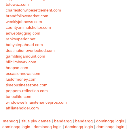
totowaz.com
charlestonwipesettlement.com
brandfollowmarket.com
weeklyjobnews.com
countyanimalshelter.com
adwebtagging.com
ranksuperior.net
babystepahead.com
destinationoverlooked.com
gamblingamount.com
hillclimbwax.com
hnopse.com
occasionnews.com
lustofmoney.com
timebusinesszone.com
peppers-reflection.com
tuneoflife.com
windowwellmaintenancepros.com
affiliateholder.com
menuqq
|
situs pkv games
|
bandarqq
|
bandarqq
|
dominoqq login
|
dominoqq login
|
dominoqq login
|
dominoqq login
|
dominoqq login
|