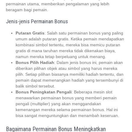
permainan utama, memberikan pengalaman yang lebih
beragam bagi pemain.
Jenis-jenis Permainan Bonus
Putaran Gratis
: Salah satu permainan bonus yang paling
umum adalah putaran gratis. Ketika pemain mendapatkan
kombinasi simbol tertentu, mereka bisa memicu putaran
gratis di mana taruhan mereka tidak dikenakan biaya,
namun mereka tetap berpeluang untuk menang.
Bonus Pilih Hadiah
: Dalam jenis bonus ini, pemain akan
diberikan pilihan objek atau simbol yang harus mereka
pilih. Setiap pilihan biasanya memiliki hadiah tertentu, dan
pemain dapat memenangkan hadiah yang tersembunyi di
balik simbol tersebut.
Bonus Peningkatan Pengali
: Beberapa mesin slot
menawarkan permainan bonus yang memberi pemain
pengali (multiplier) yang akan menggandakan
kemenangan mereka selama permainan bonus. Hal ini
bisa sangat menguntungkan dan menambah keseruan.
Bagaimana Permainan Bonus Meningkatkan