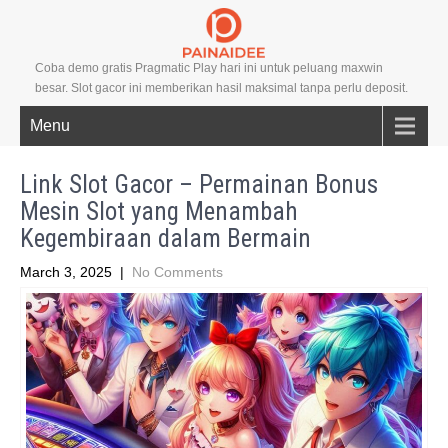
Coba demo gratis Pragmatic Play hari ini untuk peluang maxwin
besar. Slot gacor ini memberikan hasil maksimal tanpa perlu deposit.
Menu
Link Slot Gacor – Permainan Bonus
Mesin Slot yang Menambah
Kegembiraan dalam Bermain
March 3, 2025
|
No Comments