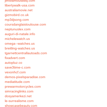
jimsfamousbbq.com
libertywalk-usa.com
australiamovie.net
gizmobird.co.uk
mp3djsong.com
coursdanglaistoulouse.com
neptunuslex.com
auguri-di-natale.info
michelewatch.us
omega--watches.us
breitling-watches.us
tgarnettcentrallautoads.com
fixadvert.com
autopluz.co
save3time-c.com
vexonhcf.com
demos-pixelsparadise.com
mediatitude.com
prewarmotorcycles.com
simracinglinks.com
dosyamerkezi.net
le-surrealisme.com
showcasebeauty.com