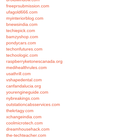
freeprsubmission.com
ufagold666.com
myinteriorblog.com
bnewsindia.com
techiepick.com
bamzyshop.com
pondycars.com
techonfutures.com
techoologic.com
raspberryketonescanada.org
medihealthrules.com
usathrill.com
vshapedental.com
canfandalucia.org
yourengineguide.com
nybreakings.com
outstationcabsservices.com
thekrtagy.com
xchangeindia.com
coolmicrotech.com
dreamhousehack.com
the-techteacher.com