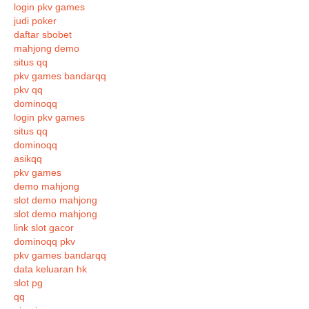
login pkv games
judi poker
daftar sbobet
mahjong demo
situs qq
pkv games bandarqq
pkv qq
dominoqq
login pkv games
situs qq
dominoqq
asikqq
pkv games
demo mahjong
slot demo mahjong
slot demo mahjong
link slot gacor
dominoqq pkv
pkv games bandarqq
data keluaran hk
slot pg
qq