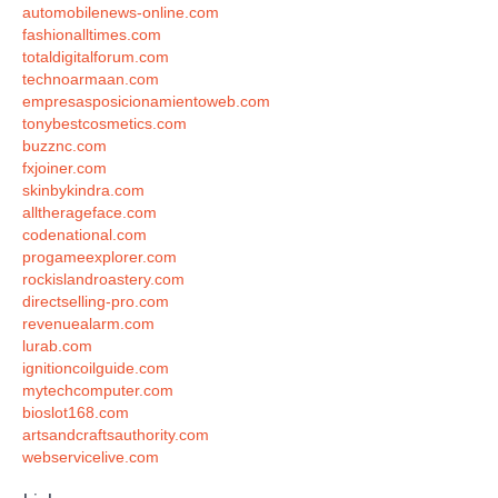
automobilenews-online.com
fashionalltimes.com
totaldigitalforum.com
technoarmaan.com
empresasposicionamientoweb.com
tonybestcosmetics.com
buzznc.com
fxjoiner.com
skinbykindra.com
alltherageface.com
codenational.com
progameexplorer.com
rockislandroastery.com
directselling-pro.com
revenuealarm.com
lurab.com
ignitioncoilguide.com
mytechcomputer.com
bioslot168.com
artsandcraftsauthority.com
webservicelive.com