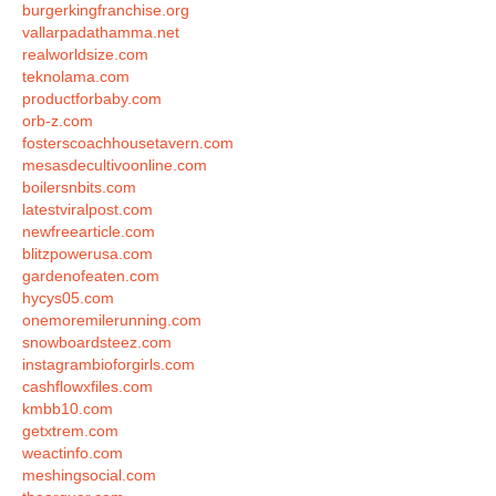
burgerkingfranchise.org
vallarpadathamma.net
realworldsize.com
teknolama.com
productforbaby.com
orb-z.com
fosterscoachhousetavern.com
mesasdecultivoonline.com
boilersnbits.com
latestviralpost.com
newfreearticle.com
blitzpowerusa.com
gardenofeaten.com
hycys05.com
onemoremilerunning.com
snowboardsteez.com
instagrambioforgirls.com
cashflowxfiles.com
kmbb10.com
getxtrem.com
weactinfo.com
meshingsocial.com