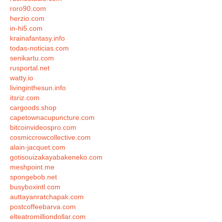
roro90.com
herzio.com
in-hi5.com
krainafantasy.info
todas-noticias.com
senikartu.com
rusportal.net
watty.io
livinginthesun.info
itsriz.com
cargoods.shop
capetownacupuncture.com
bitcoinvideospro.com
cosmiccrowcollective.com
alain-jacquet.com
gotisouizakayabakeneko.com
meshpoint.me
spongebob.net
busyboxintl.com
auttayanratchapak.com
postcoffeebarva.com
elteatromilliondollar.com