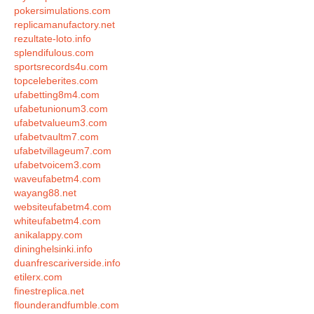
pokersimulations.com
replicamanufactory.net
rezultate-loto.info
splendifulous.com
sportsrecords4u.com
topceleberites.com
ufabetting8m4.com
ufabetunionum3.com
ufabetvalueum3.com
ufabetvaultm7.com
ufabetvillageum7.com
ufabetvoicem3.com
waveufabetm4.com
wayang88.net
websiteufabetm4.com
whiteufabetm4.com
anikalappy.com
dininghelsinki.info
duanfrescariverside.info
etilerx.com
finestreplica.net
flounderandfumble.com