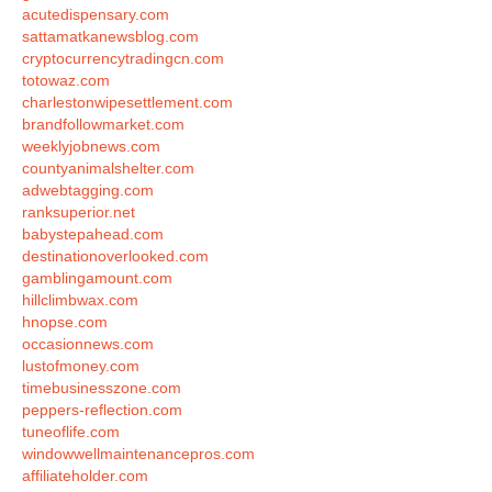
acutedispensary.com
sattamatkanewsblog.com
cryptocurrencytradingcn.com
totowaz.com
charlestonwipesettlement.com
brandfollowmarket.com
weeklyjobnews.com
countyanimalshelter.com
adwebtagging.com
ranksuperior.net
babystepahead.com
destinationoverlooked.com
gamblingamount.com
hillclimbwax.com
hnopse.com
occasionnews.com
lustofmoney.com
timebusinesszone.com
peppers-reflection.com
tuneoflife.com
windowwellmaintenancepros.com
affiliateholder.com