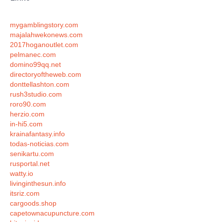
mygamblingstory.com
majalahwekonews.com
2017hoganoutlet.com
pelmanec.com
domino99qq.net
directoryoftheweb.com
donttellashton.com
rush3studio.com
roro90.com
herzio.com
in-hi5.com
krainafantasy.info
todas-noticias.com
senikartu.com
rusportal.net
watty.io
livinginthesun.info
itsriz.com
cargoods.shop
capetownacupuncture.com