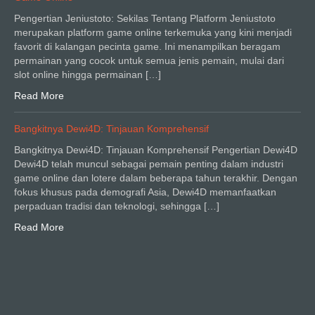
Pengertian Jeniustoto: Sekilas Tentang Platform Jeniustoto
merupakan platform game online terkemuka yang kini menjadi
favorit di kalangan pecinta game. Ini menampilkan beragam
permainan yang cocok untuk semua jenis pemain, mulai dari
slot online hingga permainan […]
Read More
Bangkitnya Dewi4D: Tinjauan Komprehensif
Bangkitnya Dewi4D: Tinjauan Komprehensif Pengertian Dewi4D
Dewi4D telah muncul sebagai pemain penting dalam industri
game online dan lotere dalam beberapa tahun terakhir. Dengan
fokus khusus pada demografi Asia, Dewi4D memanfaatkan
perpaduan tradisi dan teknologi, sehingga […]
Read More