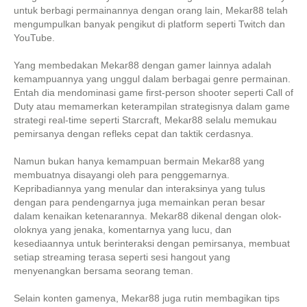
untuk berbagi permainannya dengan orang lain, Mekar88 telah
mengumpulkan banyak pengikut di platform seperti Twitch dan
YouTube.
Yang membedakan Mekar88 dengan gamer lainnya adalah
kemampuannya yang unggul dalam berbagai genre permainan.
Entah dia mendominasi game first-person shooter seperti Call of
Duty atau memamerkan keterampilan strategisnya dalam game
strategi real-time seperti Starcraft, Mekar88 selalu memukau
pemirsanya dengan refleks cepat dan taktik cerdasnya.
Namun bukan hanya kemampuan bermain Mekar88 yang
membuatnya disayangi oleh para penggemarnya.
Kepribadiannya yang menular dan interaksinya yang tulus
dengan para pendengarnya juga memainkan peran besar
dalam kenaikan ketenarannya. Mekar88 dikenal dengan olok-
oloknya yang jenaka, komentarnya yang lucu, dan
kesediaannya untuk berinteraksi dengan pemirsanya, membuat
setiap streaming terasa seperti sesi hangout yang
menyenangkan bersama seorang teman.
Selain konten gamenya, Mekar88 juga rutin membagikan tips