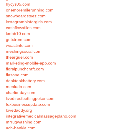
hycys05.com
onemoremilerunning.com
snowboardsteez.com
instagrambioforgirls.com
cashflowxfiles.com
kmbb10.com
getxtrem.com
weactinfo.com
meshingsocial.com
thearguer.com
marketing-mobile-app.com
floralpunchcraft.com
fiasone.com
danktankbattery.com
mealudo.com
charlie-day.com
livedirectbettingpoker.com
foxbusinessupdate.com
lovedaddy.org
integrativemedicalmassageplano.com
mrrugwashing.com
acb-bankia.com