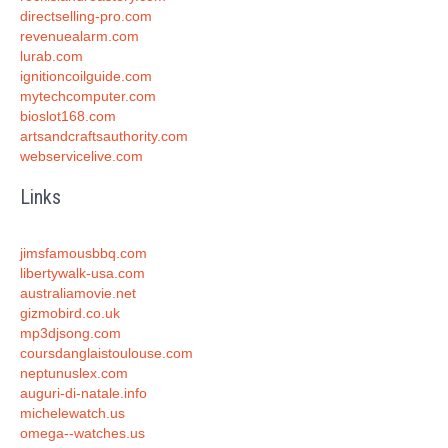
directselling-pro.com
revenuealarm.com
lurab.com
ignitioncoilguide.com
mytechcomputer.com
bioslot168.com
artsandcraftsauthority.com
webservicelive.com
Links
jimsfamousbbq.com
libertywalk-usa.com
australiamovie.net
gizmobird.co.uk
mp3djsong.com
coursdanglaistoulouse.com
neptunuslex.com
auguri-di-natale.info
michelewatch.us
omega--watches.us