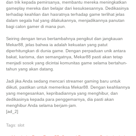
dan trik kepada pemirsanya, membantu mereka meningkatkan
gameplay mereka dan belajar dari kesuksesannya. Dedikasinya
terhadap keahlian dan hasratnya terhadap game terlihat jelas
dalam segala hal yang dilakukannya, menjadikannya panutan
bagi calon gamer di mana pun.
Seiring dengan terus bertambahnya pengikut dan jangkauan
Mekar88, jelas bahwa ia adalah kekuatan yang patut
diperhitungkan di dunia game. Dengan perpaduan unik antara
bakat, karisma, dan semangatnya, Mekar88 pasti akan tetap
menjadi sosok yang dicintai komunitas game selama bertahun-
tahun yang akan datang.
Jadi jika Anda sedang mencari streamer gaming baru untuk
diikuti, pastikan untuk memeriksa Mekar88. Dengan keahliannya
yang mengesankan, kepribadiannya yang menghibur, dan
dedikasinya kepada para penggemarnya, dia pasti akan
menghibur Anda selama berjam-jam.
[ad_2]
Tags:
slot