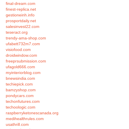
final-dream.com
finest-replica.net
gestioneinh.info
prosportdaily.net
salesinvest22.com
teseract.org
trendy-ama-shop.com
ufabett732m7.com
visiofood.com
droidwindow.com
freeprsubmission.com
ufagold666.com
myinteriorblog.com
bnewsindia.com
techiepick.com
bamzyshop.com
pondycars.com
techonfutures.com
techoologic.com
raspberryketonescanada.org
medihealthrules.com
usathrill.com