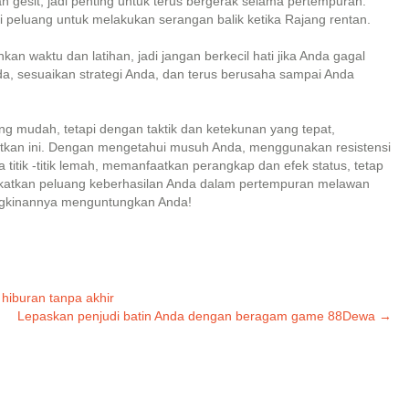
n gesit, jadi penting untuk terus bergerak selama pertempuran.
peluang untuk melakukan serangan balik ketika Rajang rentan.
n waktu dan latihan, jadi jangan berkecil hati jika Anda gagal
da, sesuaikan strategi Anda, dan terus berusaha sampai Anda
g mudah, tetapi dengan taktik dan ketekunan yang tepat,
kan ini. Dengan mengetahui musuh Anda, menggunakan resistensi
titik -titik lemah, memanfaatkan perangkap dan efek status, tetap
ngkatkan peluang keberhasilan Anda dalam pertempuran melawan
ngkinannya menguntungkan Anda!
hiburan tanpa akhir
Lepaskan penjudi batin Anda dengan beragam game 88Dewa
→