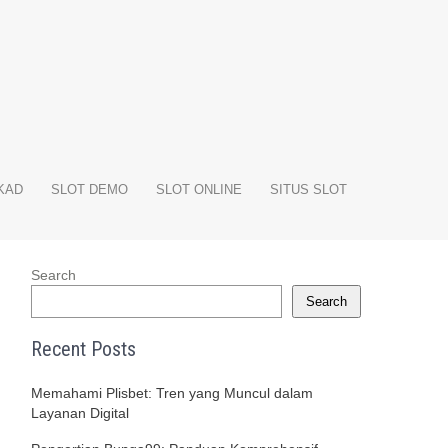
KAD
SLOT DEMO
SLOT ONLINE
SITUS SLOT
Search
Search
Recent Posts
Memahami Plisbet: Tren yang Muncul dalam
Layanan Digital