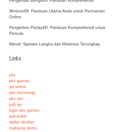
Pengertian Bunga99: Panduan Komprehensif
Winlose99: Panduan Utama Anda untuk Permainan
Online
Pengertian Parlay4D: Panduan Komprehensif untuk
Pemula
Mpoid: Spesies Langka dan Misterius Terungkap
Links
pkv
pkv games
qq online
pkv dominoqq
pkv slot
judi qq
login pkv games
judi poker
daftar sbobet
mahjong demo