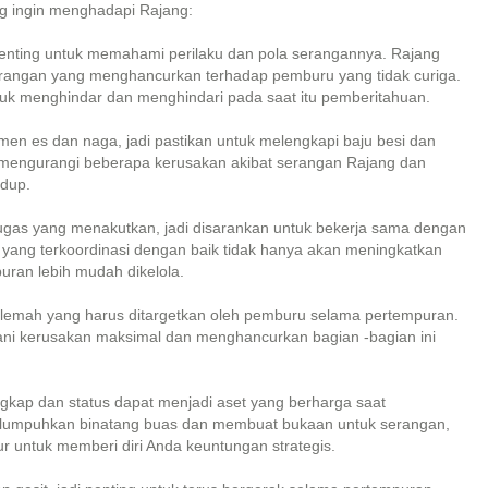
ng ingin menghadapi Rajang:
enting untuk memahami perilaku dan pola serangannya. Rajang
serangan yang menghancurkan terhadap pemburu yang tidak curiga.
ntuk menghindar dan menghindari pada saat itu pemberitahuan.
men es dan naga, jadi pastikan untuk melengkapi baju besi dan
tu mengurangi beberapa kerusakan akibat serangan Rajang dan
idup.
ugas yang menakutkan, jadi disarankan untuk bekerja sama dengan
u yang terkoordinasi dengan baik tidak hanya akan meningkatkan
uran lebih mudah dikelola.
tik lemah yang harus ditargetkan oleh pemburu selama pertempuran.
ani kerusakan maksimal dan menghancurkan bagian -bagian ini
gkap dan status dapat menjadi aset yang berharga saat
lumpuhkan binatang buas dan membuat bukaan untuk serangan,
r untuk memberi diri Anda keuntungan strategis.