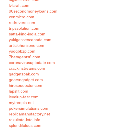
lvlcraft.com
90secondmoneyloans.com
xenmicro.com
rodrovers.com
tripssolution.com
satta-king-india.com
yukigassencanada.com
articlehorizone.com
yuqqbbzp.com
7betagents6.com
coronavirusuptodate.com
crackinstreams.com
gadgetspak.com
gearsngadget.com
hireseodoctor.com
lapsfit.com
levelup-fast.com
mytreepla.net
pokersimulations.com
replicamanufactory.net
rezultate-loto.info
splendifulous.com