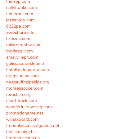
the-rep.com
saltyfranks.com
annerani.com
jazzatude.com
0022pa.com
zeroshare.info
bilesinc.com
milaretreatnz.com
modaagi.com
smallvilleph.com
galiciasuroeste.info
batallasdeguerra.com
dregstudios.com
neatstuffhelpskids.org
moraessoccer.com
forochile.org
chart-track.com
wonderfultraveling.com
promocioname.net
wimaxworld.com
freeonlinecricketgames.net
bestcashing.biz
firerestrictions.us