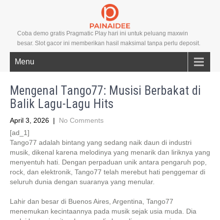
Coba demo gratis Pragmatic Play hari ini untuk peluang maxwin
besar. Slot gacor ini memberikan hasil maksimal tanpa perlu deposit.
Menu
Mengenal Tango77: Musisi Berbakat di
Balik Lagu-Lagu Hits
April 3, 2026
|
No Comments
[ad_1]
Tango77 adalah bintang yang sedang naik daun di industri
musik, dikenal karena melodinya yang menarik dan liriknya yang
menyentuh hati. Dengan perpaduan unik antara pengaruh pop,
rock, dan elektronik, Tango77 telah merebut hati penggemar di
seluruh dunia dengan suaranya yang menular.
Lahir dan besar di Buenos Aires, Argentina, Tango77
menemukan kecintaannya pada musik sejak usia muda. Dia