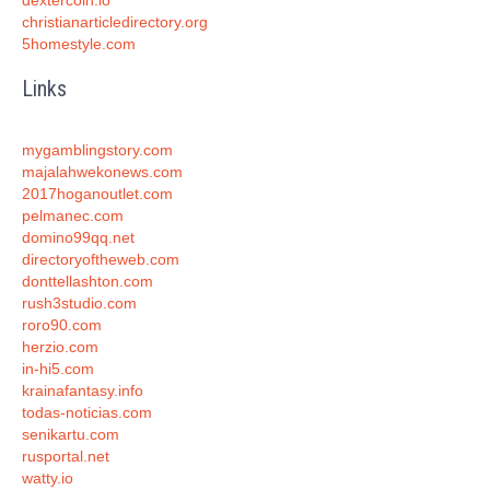
dextercoin.io
christianarticledirectory.org
5homestyle.com
Links
mygamblingstory.com
majalahwekonews.com
2017hoganoutlet.com
pelmanec.com
domino99qq.net
directoryoftheweb.com
donttellashton.com
rush3studio.com
roro90.com
herzio.com
in-hi5.com
krainafantasy.info
todas-noticias.com
senikartu.com
rusportal.net
watty.io