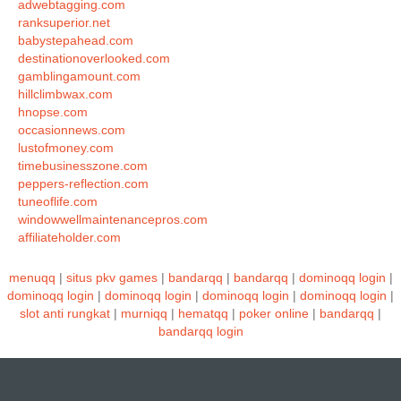
adwebtagging.com
ranksuperior.net
babystepahead.com
destinationoverlooked.com
gamblingamount.com
hillclimbwax.com
hnopse.com
occasionnews.com
lustofmoney.com
timebusinesszone.com
peppers-reflection.com
tuneoflife.com
windowwellmaintenancepros.com
affiliateholder.com
menuqq
|
situs pkv games
|
bandarqq
|
bandarqq
|
dominoqq login
|
dominoqq login
|
dominoqq login
|
dominoqq login
|
dominoqq login
|
slot anti rungkat
|
murniqq
|
hematqq
|
poker online
|
bandarqq
|
bandarqq login