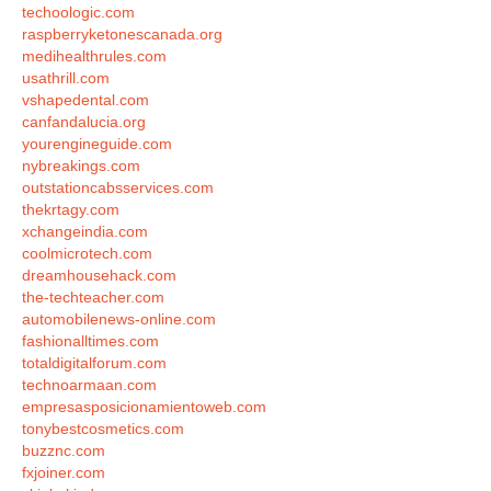
techoologic.com
raspberryketonescanada.org
medihealthrules.com
usathrill.com
vshapedental.com
canfandalucia.org
yourengineguide.com
nybreakings.com
outstationcabsservices.com
thekrtagy.com
xchangeindia.com
coolmicrotech.com
dreamhousehack.com
the-techteacher.com
automobilenews-online.com
fashionalltimes.com
totaldigitalforum.com
technoarmaan.com
empresasposicionamientoweb.com
tonybestcosmetics.com
buzznc.com
fxjoiner.com