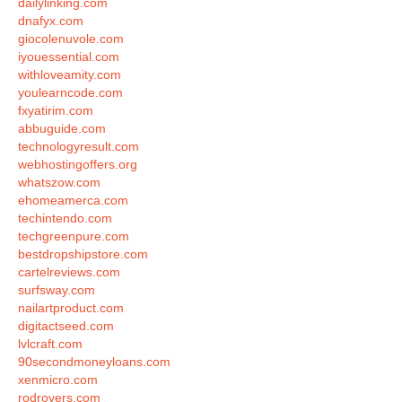
dailylinking.com
dnafyx.com
giocolenuvole.com
iyouessential.com
withloveamity.com
youlearncode.com
fxyatirim.com
abbuguide.com
technologyresult.com
webhostingoffers.org
whatszow.com
ehomeamerca.com
techintendo.com
techgreenpure.com
bestdropshipstore.com
cartelreviews.com
surfsway.com
nailartproduct.com
digitactseed.com
lvlcraft.com
90secondmoneyloans.com
xenmicro.com
rodrovers.com