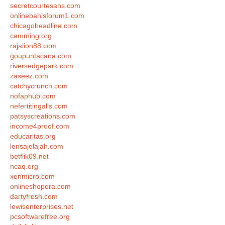
secretcourtesans.com
onlinebahisforum1.com
chicagoheadline.com
camming.org
rajalion88.com
goupuntacana.com
riversedgepark.com
zaseez.com
catchycrunch.com
nofaphub.com
nefertitingalls.com
patsyscreations.com
income4proof.com
educaritas.org
lensajelajah.com
betflik09.net
ncaq.org
xenmicro.com
onlineshopera.com
dartyfresh.com
lewisenterprises.net
pcsoftwarefree.org