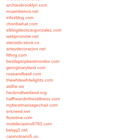
archiesbrooklyn.com
muambeiros.net
infozblog.com
chonbaihat.com
elblogdeoscargonzalez.com
webpromote.net
steroids-store.co
arteydecoracion.net
fithog.com
bestlaptopbestmonitor.com
georginaryland.com
roseandbasil.com
thewhitewhitelights.com
atdhe.ws
heckrodtwetland.org
halfheardinthestillness.com
mybestmassagechair.com
ericreed.net
fluxetine.com
mobilecasino8760.com
betqq3.net
casinoloans5.us