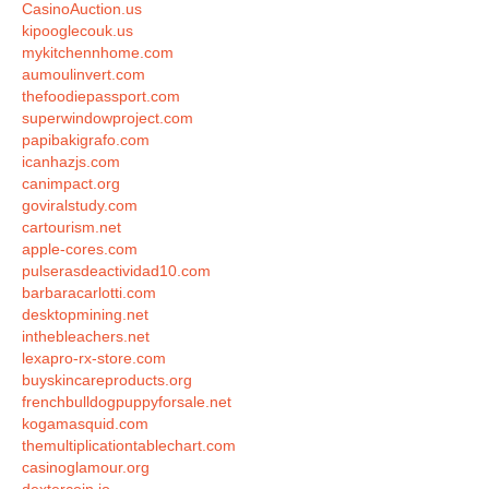
CasinoAuction.us
kipooglecouk.us
mykitchennhome.com
aumoulinvert.com
thefoodiepassport.com
superwindowproject.com
papibakigrafo.com
icanhazjs.com
canimpact.org
goviralstudy.com
cartourism.net
apple-cores.com
pulserasdeactividad10.com
barbaracarlotti.com
desktopmining.net
inthebleachers.net
lexapro-rx-store.com
buyskincareproducts.org
frenchbulldogpuppyforsale.net
kogamasquid.com
themultiplicationtablechart.com
casinoglamour.org