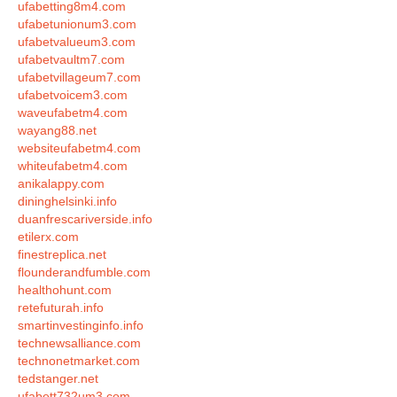
ufabetting8m4.com
ufabetunionum3.com
ufabetvalueum3.com
ufabetvaultm7.com
ufabetvillageum7.com
ufabetvoicem3.com
waveufabetm4.com
wayang88.net
websiteufabetm4.com
whiteufabetm4.com
anikalappy.com
dininghelsinki.info
duanfrescariverside.info
etilerx.com
finestreplica.net
flounderandfumble.com
healthohunt.com
retefuturah.info
smartinvestinginfo.info
technewsalliance.com
technonetmarket.com
tedstanger.net
ufabett732um3.com