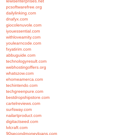
lewisenterprises.net
pcsoftwarefree.org
dailylinking.com
dnafyx.com
giocolenuvole.com
iyouessential.com
withloveamity.com
youlearncode.com
fxyatirim.com
abbuguide.com
technologyresult.com
webhostingoffers.org
whatszow.com
ehomeamerca.com
techintendo.com
techgreenpure.com
bestdropshipstore.com
cartelreviews.com
surfsway.com
nailartproduct.com
digitactseed.com
lvlcraft.com
90secondmoneyloans.com