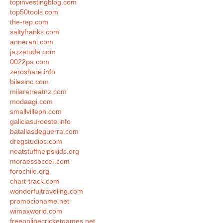
topinvestingblog.com
top50tools.com
the-rep.com
saltyfranks.com
annerani.com
jazzatude.com
0022pa.com
zeroshare.info
bilesinc.com
milaretreatnz.com
modaagi.com
smallvilleph.com
galiciasuroeste.info
batallasdeguerra.com
dregstudios.com
neatstuffhelpskids.org
moraessoccer.com
forochile.org
chart-track.com
wonderfultraveling.com
promocioname.net
wimaxworld.com
freeonlinecricketgames.net