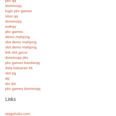
pkv qq
dominoqq
login pkv games
situs qq
dominoqq
asikqq
pkv games
demo mahjong
slot demo mahjong
slot demo mahjong
link slot gacor
dominoqq pkv
pkv games bandarqq
data keluaran hk
slot pg
qq
qiu qiu
pkv games dominoqq
Links
stagehubs.com