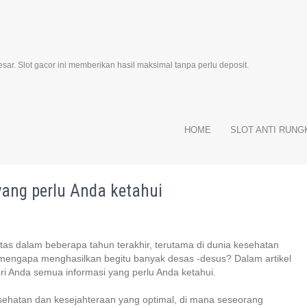
sar. Slot gacor ini memberikan hasil maksimal tanpa perlu deposit.
HOME
SLOT ANTI RUNG
ang perlu Anda ketahui
tas dalam beberapa tahun terakhir, terutama di dunia kesehatan
mengapa menghasilkan begitu banyak desas -desus? Dalam artikel
i Anda semua informasi yang perlu Anda ketahui.
ehatan dan kesejahteraan yang optimal, di mana seseorang