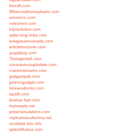
lvlcraft.com
90secondmoneyloans.com
xenmicro.com
rodrovers.com
tripssolution.com
satta-king-india.com
yukigassencanada.com
articlehorizone.com
yuqqbbzp.com
7betagents6.com
coronavirusuptodate.com
crackinstreams.com
gadgetspak.com
gearsngadget.com
hireseodoctor.com
lapsfit.com
levelup-fast.com
mytreepla.net
pokersimulations.com
replicamanufactory.net
rezultate-loto.info
splendifulous.com