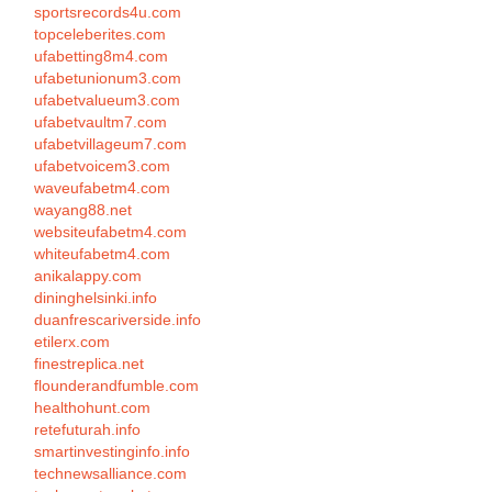
sportsrecords4u.com
topceleberites.com
ufabetting8m4.com
ufabetunionum3.com
ufabetvalueum3.com
ufabetvaultm7.com
ufabetvillageum7.com
ufabetvoicem3.com
waveufabetm4.com
wayang88.net
websiteufabetm4.com
whiteufabetm4.com
anikalappy.com
dininghelsinki.info
duanfrescariverside.info
etilerx.com
finestreplica.net
flounderandfumble.com
healthohunt.com
retefuturah.info
smartinvestinginfo.info
technewsalliance.com