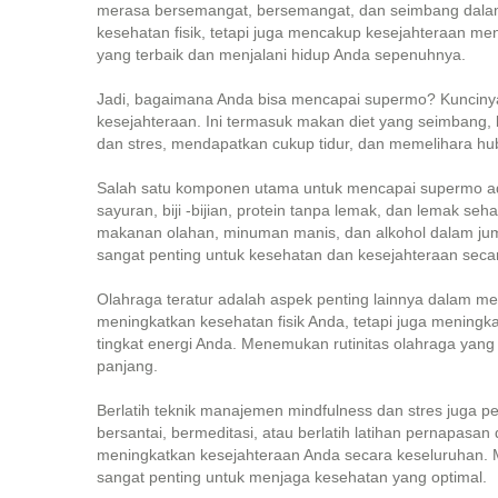
merasa bersemangat, bersemangat, dan seimbang dalam
kesehatan fisik, tetapi juga mencakup kesejahteraan me
yang terbaik dan menjalani hidup Anda sepenuhnya.
Jadi, bagaimana Anda bisa mencapai supermo? Kuncinya
kesejahteraan. Ini termasuk makan diet yang seimbang, 
dan stres, mendapatkan cukup tidur, dan memelihara hu
Salah satu komponen utama untuk mencapai supermo ada
sayuran, biji -bijian, protein tanpa lemak, dan lemak se
makanan olahan, minuman manis, dan alkohol dalam juml
sangat penting untuk kesehatan dan kesejahteraan seca
Olahraga teratur adalah aspek penting lainnya dalam me
meningkatkan kesehatan fisik Anda, tetapi juga meningk
tingkat energi Anda. Menemukan rutinitas olahraga yang
panjang.
Berlatih teknik manajemen mindfulness dan stres juga 
bersantai, bermeditasi, atau berlatih latihan pernapas
meningkatkan kesejahteraan Anda secara keseluruhan. 
sangat penting untuk menjaga kesehatan yang optimal.