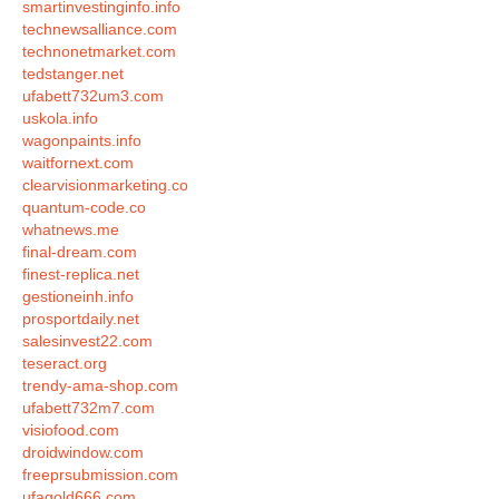
smartinvestinginfo.info
technewsalliance.com
technonetmarket.com
tedstanger.net
ufabett732um3.com
uskola.info
wagonpaints.info
waitfornext.com
clearvisionmarketing.co
quantum-code.co
whatnews.me
final-dream.com
finest-replica.net
gestioneinh.info
prosportdaily.net
salesinvest22.com
teseract.org
trendy-ama-shop.com
ufabett732m7.com
visiofood.com
droidwindow.com
freeprsubmission.com
ufagold666.com