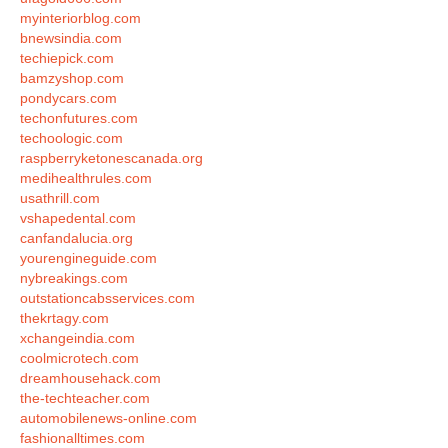
myinteriorblog.com
bnewsindia.com
techiepick.com
bamzyshop.com
pondycars.com
techonfutures.com
techoologic.com
raspberryketonescanada.org
medihealthrules.com
usathrill.com
vshapedental.com
canfandalucia.org
yourengineguide.com
nybreakings.com
outstationcabsservices.com
thekrtagy.com
xchangeindia.com
coolmicrotech.com
dreamhousehack.com
the-techteacher.com
automobilenews-online.com
fashionalltimes.com