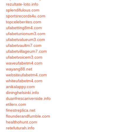
rezultate-loto.info
splendifulous.com
sportsrecords4u.com
topceleberites.com
ufabetting8m4.com
ufabetunionum3.com
ufabetvalueum3.com
ufabetvaultm7.com
ufabetvillageum7.com
ufabetvoicem3.com
waveufabetm4.com
wayang88.net
websiteufabetm4.com
whiteufabetm4.com
anikalappy.com
dininghelsinki.info
duanfrescariverside.info
etilerx.com
finestreplica.net
flounderandfumble.com
healthohunt.com
retefuturah.info