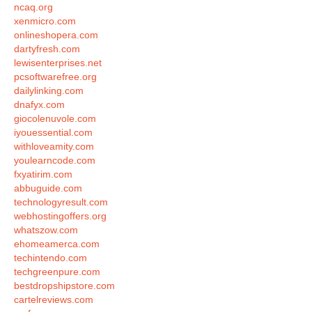
ncaq.org
xenmicro.com
onlineshopera.com
dartyfresh.com
lewisenterprises.net
pcsoftwarefree.org
dailylinking.com
dnafyx.com
giocolenuvole.com
iyouessential.com
withloveamity.com
youlearncode.com
fxyatirim.com
abbuguide.com
technologyresult.com
webhostingoffers.org
whatszow.com
ehomeamerca.com
techintendo.com
techgreenpure.com
bestdropshipstore.com
cartelreviews.com