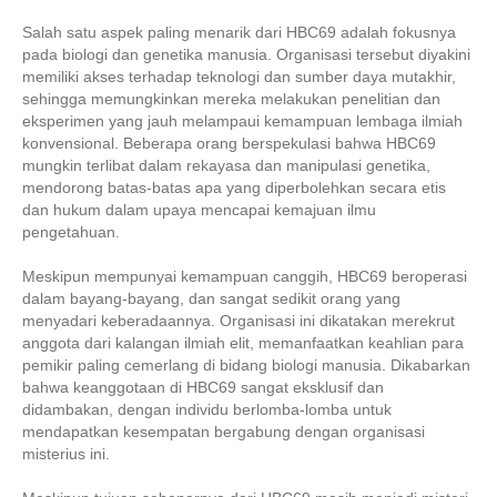
Salah satu aspek paling menarik dari HBC69 adalah fokusnya
pada biologi dan genetika manusia. Organisasi tersebut diyakini
memiliki akses terhadap teknologi dan sumber daya mutakhir,
sehingga memungkinkan mereka melakukan penelitian dan
eksperimen yang jauh melampaui kemampuan lembaga ilmiah
konvensional. Beberapa orang berspekulasi bahwa HBC69
mungkin terlibat dalam rekayasa dan manipulasi genetika,
mendorong batas-batas apa yang diperbolehkan secara etis
dan hukum dalam upaya mencapai kemajuan ilmu
pengetahuan.
Meskipun mempunyai kemampuan canggih, HBC69 beroperasi
dalam bayang-bayang, dan sangat sedikit orang yang
menyadari keberadaannya. Organisasi ini dikatakan merekrut
anggota dari kalangan ilmiah elit, memanfaatkan keahlian para
pemikir paling cemerlang di bidang biologi manusia. Dikabarkan
bahwa keanggotaan di HBC69 sangat eksklusif dan
didambakan, dengan individu berlomba-lomba untuk
mendapatkan kesempatan bergabung dengan organisasi
misterius ini.