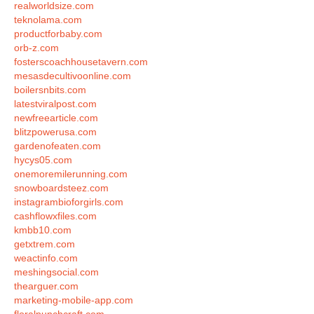
realworldsize.com
teknolama.com
productforbaby.com
orb-z.com
fosterscoachhousetavern.com
mesasdecultivoonline.com
boilersnbits.com
latestviralpost.com
newfreearticle.com
blitzpowerusa.com
gardenofeaten.com
hycys05.com
onemoremilerunning.com
snowboardsteez.com
instagrambioforgirls.com
cashflowxfiles.com
kmbb10.com
getxtrem.com
weactinfo.com
meshingsocial.com
thearguer.com
marketing-mobile-app.com