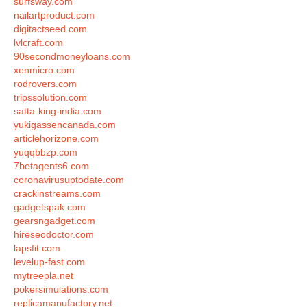
surfsway.com
nailartproduct.com
digitactseed.com
lvlcraft.com
90secondmoneyloans.com
xenmicro.com
rodrovers.com
tripssolution.com
satta-king-india.com
yukigassencanada.com
articlehorizone.com
yuqqbbzp.com
7betagents6.com
coronavirusuptodate.com
crackinstreams.com
gadgetspak.com
gearsngadget.com
hireseodoctor.com
lapsfit.com
levelup-fast.com
mytreepla.net
pokersimulations.com
replicamanufactory.net