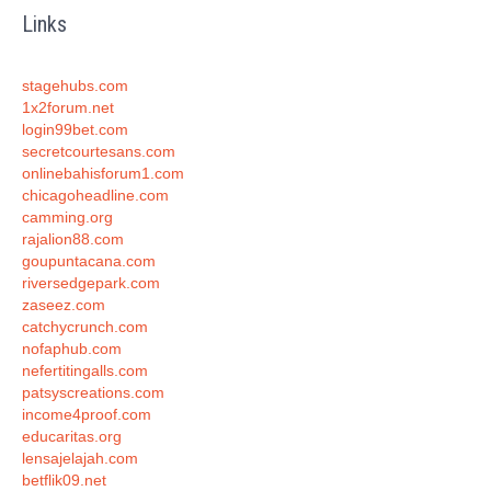
Links
stagehubs.com
1x2forum.net
login99bet.com
secretcourtesans.com
onlinebahisforum1.com
chicagoheadline.com
camming.org
rajalion88.com
goupuntacana.com
riversedgepark.com
zaseez.com
catchycrunch.com
nofaphub.com
nefertitingalls.com
patsyscreations.com
income4proof.com
educaritas.org
lensajelajah.com
betflik09.net