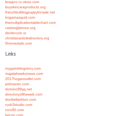
lexapro-rx-store.com
buyskincareproducts.org
frenchbulldogpuppyforsale.net
kogamasquid.com
themultiplicationtablechart.com
casinoglamour.org
dextercoin.io
christianarticledirectory.org
5homestyle.com
Links
mygamblingstory.com
majalahwekonews.com
2017hoganoutlet.com
pelmanec.com
domino99qq.net
directoryoftheweb.com
donttellashton.com
rush3studio.com
roro90.com
herzio.com