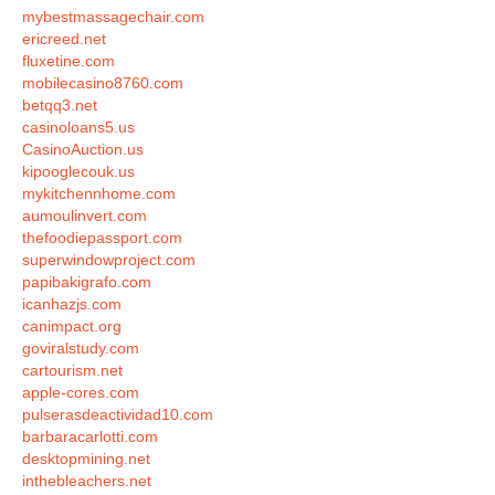
mybestmassagechair.com
ericreed.net
fluxetine.com
mobilecasino8760.com
betqq3.net
casinoloans5.us
CasinoAuction.us
kipooglecouk.us
mykitchennhome.com
aumoulinvert.com
thefoodiepassport.com
superwindowproject.com
papibakigrafo.com
icanhazjs.com
canimpact.org
goviralstudy.com
cartourism.net
apple-cores.com
pulserasdeactividad10.com
barbaracarlotti.com
desktopmining.net
inthebleachers.net