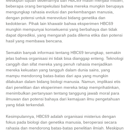
Meskipun tujuan sebenarnya dari HBC69 masih menjadi misteri,
beberapa orang berspekulasi bahwa mereka mungkin berupaya
mengungkap rahasia evolusi dan perkembangan manusia,
dengan potensi untuk merevolusi bidang genetika dan
kedokteran. Pihak lain khawatir bahwa eksperimen HBC69
mungkin mempunyai konsekuensi yang berbahaya dan tidak
dapat diprediksi, yang mengarah pada dilema etika dan potensi
hasil yang membawa bencana.
Semakin banyak informasi tentang HBC69 terungkap, semakin
jelas bahwa organisasi ini tidak bisa dianggap enteng. Teknologi
canggih dan sifat mereka yang penuh rahasia menjadikan
mereka kekuatan yang tangguh dalam dunia sains, yang
mampu mendorong batas-batas dari apa yang mungkin
dilakukan dalam bidang biologi manusia. Namun, implikasi etis
dari penelitian dan eksperimen mereka tetap memprihatinkan,
menimbulkan pertanyaan tentang tanggung jawab moral para
ilmuwan dan potensi bahaya dari kemajuan ilmu pengetahuan
yang tidak terkendali.
Kesimpulannya, HBC69 adalah organisasi misterius dengan
fokus pada biologi dan genetika manusia, beroperasi secara
rahasia dan mendorong batas-batas penelitian ilmiah. Meskipun