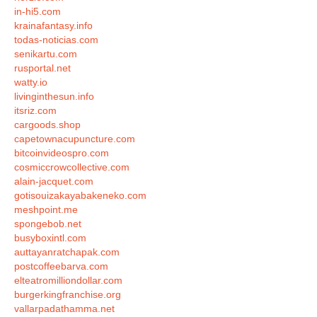
in-hi5.com
krainafantasy.info
todas-noticias.com
senikartu.com
rusportal.net
watty.io
livinginthesun.info
itsriz.com
cargoods.shop
capetownacupuncture.com
bitcoinvideospro.com
cosmiccrowcollective.com
alain-jacquet.com
gotisouizakayabakeneko.com
meshpoint.me
spongebob.net
busyboxintl.com
auttayanratchapak.com
postcoffeebarva.com
elteatromilliondollar.com
burgerkingfranchise.org
vallarpadathamma.net