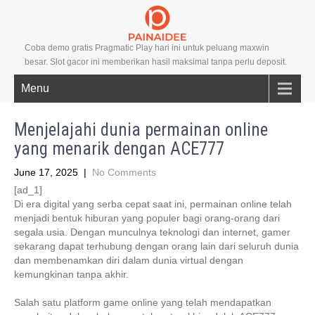
Coba demo gratis Pragmatic Play hari ini untuk peluang maxwin
besar. Slot gacor ini memberikan hasil maksimal tanpa perlu deposit.
Menu
Menjelajahi dunia permainan online
yang menarik dengan ACE777
June 17, 2025
|
No Comments
[ad_1]
Di era digital yang serba cepat saat ini, permainan online telah
menjadi bentuk hiburan yang populer bagi orang-orang dari
segala usia. Dengan munculnya teknologi dan internet, gamer
sekarang dapat terhubung dengan orang lain dari seluruh dunia
dan membenamkan diri dalam dunia virtual dengan
kemungkinan tanpa akhir.
Salah satu platform game online yang telah mendapatkan