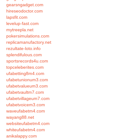
gearsngadget.com
hireseodoctor.com
lapsfit.com
levelup-fast.com
mytreepla.net
pokersimulations.com
replicamanufactory.net
rezultate-loto.info
splendifulous.com
sportsrecords4u.com
topceleberites.com
ufabetting8m4.com
ufabetunionum3.com
ufabetvalueum3.com
ufabetvaultm7.com
ufabetvillageum7.com
ufabetvoicem3.com
waveufabetm4.com
wayang88.net
websiteufabetm4.com
whiteufabetm4.com
anikalappy.com