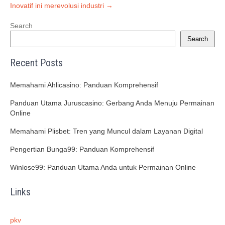
Inovatif ini merevolusi industri
→
Search
Search
Recent Posts
Memahami Ahlicasino: Panduan Komprehensif
Panduan Utama Juruscasino: Gerbang Anda Menuju Permainan
Online
Memahami Plisbet: Tren yang Muncul dalam Layanan Digital
Pengertian Bunga99: Panduan Komprehensif
Winlose99: Panduan Utama Anda untuk Permainan Online
Links
pkv