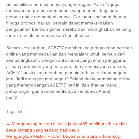
Selain pilihan permainannya yang beragam, ACE777 juga
menawarkan promosi dan bonus yang menarik bagi para
pemain untuk memanfaatkannya. Dari bonus selamat datang
hingga promosi harian, pemain dapat memaksimalkan
pengalaman bermain game mereka dan meningkatkan peluang
mereka untuk memenangkan hadiah besar.
Secara keseluruhan, ACE777 memberikan pengalaman bermain
online yang mendebarkan dan mendalam untuk pemain dari
semua tingkatan. Dengan antarmuka yang ramah pengguna,
pilihan permainan yang beragam, dan promosi yang menarik,
ACE777 pasti akan membuat pemain terhibur selama berjam-
jam. Jadi mengapa menunggu? Selami dunia permainan online
yang menarik dengan ACE777 hari ini dan lihat ke mana
petualangan game Anda berikutnya membawa Anda!
[ad_2]
Tags:
slot
Post
←
Mengungkap misteri di balik jangkar55: melihat lebih dekat
pada bintang yang sedang naik daun
navigation
Mengungkap Misteri Pro8et: Bagaimana Startup Teknologi