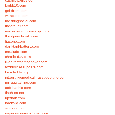
cashflowxfiles.com
kmbb10.com
getxtrem.com
weactinfo.com
meshingsocial.com
thearguer.com
marketing-mobile-app.com
floralpunchcraft.com
fiasone.com
danktankbattery.com
mealudo.com
charlie-day.com
livedirectbettingpoker.com
foxbusinessupdate.com
lovedaddy.org
integrativemedicalmassageplano.com
mrrugwashing.com
acb-bankia.com
flash-es.net
upshak.com
backsilo.com
siviralqq.com
impressionresorthoian.com