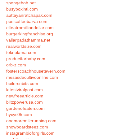
spongebob.net
busyboxintl.com
auttayanratchapak.com
postcoffeebarva.com
elteatromilliondollar.com
burgerkingfranchise.org
vallarpadathamma.net
realworldsize.com
teknolama.com
productforbaby.com
orb-z.com
fosterscoachhousetavern.com
mesasdecultivoonline.com
boilersnbits.com
latestviralpost.com
newfreearticle.com
blitzpowerusa.com
gardenofeaten.com
hycys05.com
onemoremilerunning.com
snowboardsteez.com
instagrambioforgirls.com