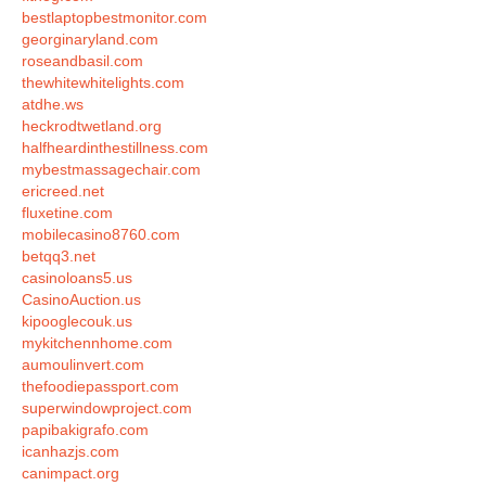
bestlaptopbestmonitor.com
georginaryland.com
roseandbasil.com
thewhitewhitelights.com
atdhe.ws
heckrodtwetland.org
halfheardinthestillness.com
mybestmassagechair.com
ericreed.net
fluxetine.com
mobilecasino8760.com
betqq3.net
casinoloans5.us
CasinoAuction.us
kipooglecouk.us
mykitchennhome.com
aumoulinvert.com
thefoodiepassport.com
superwindowproject.com
papibakigrafo.com
icanhazjs.com
canimpact.org