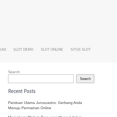
KAD
SLOT DEMO
SLOT ONLINE
SITUS SLOT
Search
Search
Recent Posts
Panduan Utama Juruscasino: Gerbang Anda
Menuju Permainan Online