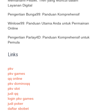
Memahami Plisbet: Tren yang Muncul dalam
Layanan Digital
Pengertian Bunga99: Panduan Komprehensif
Winlose99: Panduan Utama Anda untuk Permainan
Online
Pengertian Parlay4D: Panduan Komprehensif untuk
Pemula
Links
pkv
pkv games
qq online
pkv dominoqq
pkv slot
judi qq
login pkv games
judi poker
daftar sbobet