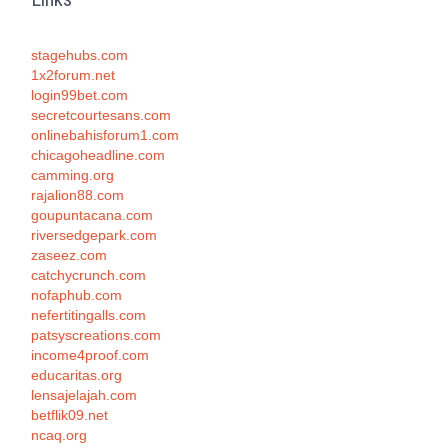
stagehubs.com
1x2forum.net
login99bet.com
secretcourtesans.com
onlinebahisforum1.com
chicagoheadline.com
camming.org
rajalion88.com
goupuntacana.com
riversedgepark.com
zaseez.com
catchycrunch.com
nofaphub.com
nefertitingalls.com
patsyscreations.com
income4proof.com
educaritas.org
lensajelajah.com
betflik09.net
ncaq.org