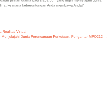
lah pilihan utama bagi siapa pun yang ingin menjelajahi dunia
melihat ke mana keberuntungan Anda membawa Anda?
Realitas Virtual
Menjelajahi Dunia Perencanaan Perkotaan: Pengantar MPO212
→