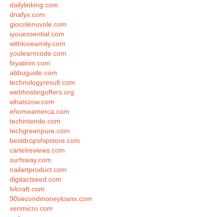
dailylinking.com
dnafyx.com
giocolenuvole.com
iyouessential.com
withloveamity.com
youlearncode.com
fxyatirim.com
abbuguide.com
technologyresult.com
webhostingoffers.org
whatszow.com
ehomeamerca.com
techintendo.com
techgreenpure.com
bestdropshipstore.com
cartelreviews.com
surfsway.com
nailartproduct.com
digitactseed.com
lvlcraft.com
90secondmoneyloans.com
xenmicro.com