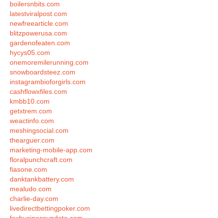
boilersnbits.com
latestviralpost.com
newfreearticle.com
blitzpowerusa.com
gardenofeaten.com
hycys05.com
onemoremilerunning.com
snowboardsteez.com
instagrambioforgirls.com
cashflowxfiles.com
kmbb10.com
getxtrem.com
weactinfo.com
meshingsocial.com
thearguer.com
marketing-mobile-app.com
floralpunchcraft.com
fiasone.com
danktankbattery.com
mealudo.com
charlie-day.com
livedirectbettingpoker.com