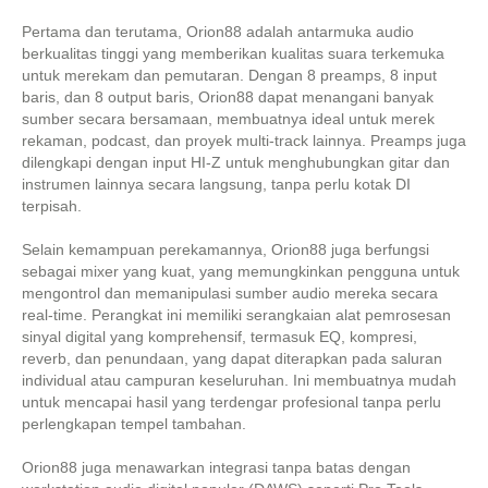
Pertama dan terutama, Orion88 adalah antarmuka audio
berkualitas tinggi yang memberikan kualitas suara terkemuka
untuk merekam dan pemutaran. Dengan 8 preamps, 8 input
baris, dan 8 output baris, Orion88 dapat menangani banyak
sumber secara bersamaan, membuatnya ideal untuk merek
rekaman, podcast, dan proyek multi-track lainnya. Preamps juga
dilengkapi dengan input HI-Z untuk menghubungkan gitar dan
instrumen lainnya secara langsung, tanpa perlu kotak DI
terpisah.
Selain kemampuan perekamannya, Orion88 juga berfungsi
sebagai mixer yang kuat, yang memungkinkan pengguna untuk
mengontrol dan memanipulasi sumber audio mereka secara
real-time. Perangkat ini memiliki serangkaian alat pemrosesan
sinyal digital yang komprehensif, termasuk EQ, kompresi,
reverb, dan penundaan, yang dapat diterapkan pada saluran
individual atau campuran keseluruhan. Ini membuatnya mudah
untuk mencapai hasil yang terdengar profesional tanpa perlu
perlengkapan tempel tambahan.
Orion88 juga menawarkan integrasi tanpa batas dengan