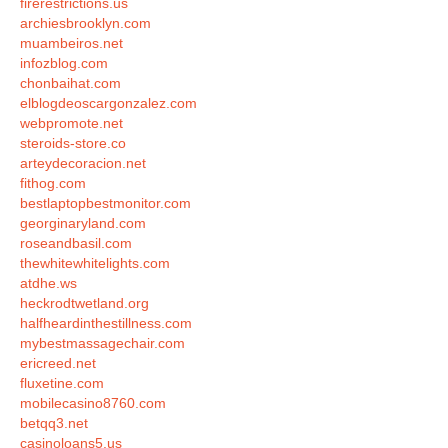
firerestrictions.us
archiesbrooklyn.com
muambeiros.net
infozblog.com
chonbaihat.com
elblogdeoscargonzalez.com
webpromote.net
steroids-store.co
arteydecoracion.net
fithog.com
bestlaptopbestmonitor.com
georginaryland.com
roseandbasil.com
thewhitewhitelights.com
atdhe.ws
heckrodtwetland.org
halfheardinthestillness.com
mybestmassagechair.com
ericreed.net
fluxetine.com
mobilecasino8760.com
betqq3.net
casinoloans5.us