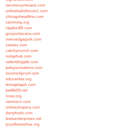
secretcourtesans.com
onlinebahisforum1.com
chicagoheadline.com
camming.org
rajalion88.com
goupuntacana.com
riversedgepark.com
zaseez.com
catchycrunch.com
nofaphub.com
nefertitingalls.com
patsyscreations.com
income4proof.com
educaritas.org
lensajelajah.com
betflik09.net
ncaq.org
xenmicro.com
onlineshopera.com
dartyfresh.com
lewisenterprises.net
pcsoftwarefree.org