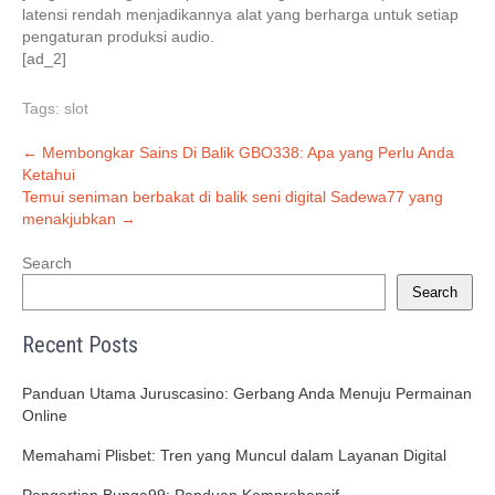
latensi rendah menjadikannya alat yang berharga untuk setiap
pengaturan produksi audio.
[ad_2]
Tags:
slot
Post
←
Membongkar Sains Di Balik GBO338: Apa yang Perlu Anda
Ketahui
navigation
Temui seniman berbakat di balik seni digital Sadewa77 yang
menakjubkan
→
Search
Search
Recent Posts
Panduan Utama Juruscasino: Gerbang Anda Menuju Permainan
Online
Memahami Plisbet: Tren yang Muncul dalam Layanan Digital