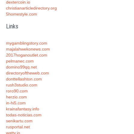
dextercoin.io
christianarticledirectory.org
5homestyle.com
Links
mygamblingstory.com
majalahwekonews.com
2017hoganoutlet.com
pelmanec.com
domino99qq.net
directoryoftheweb.com
donttellashton.com
rush3studio.com
roro90.com
herzio.com
in-hi5.com
krainafantasy.info
todas-noticias.com
senikartu.com
rusportal.net
watty.io