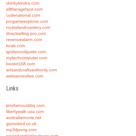
skinbykindra.com
alltherageface.com
codenational.com
progameexplorer.com
rockislandroastery.com
directselling-pro.com
revenuealarm.com
lurab.com
ignitioncoilguide.com
mytechcomputer.com
bioslot168.com
artsandcraftsauthority.com
webservicelive.com
Links
jimsfamousbbq.com
libertywalk-usa.com
australiamovie.net
gizmobird.co.uk
mp3djsong.com
coursdanglaistoulouse.com