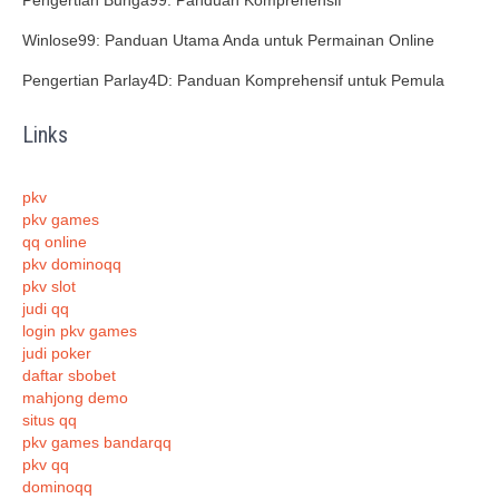
Pengertian Bunga99: Panduan Komprehensif
Winlose99: Panduan Utama Anda untuk Permainan Online
Pengertian Parlay4D: Panduan Komprehensif untuk Pemula
Links
pkv
pkv games
qq online
pkv dominoqq
pkv slot
judi qq
login pkv games
judi poker
daftar sbobet
mahjong demo
situs qq
pkv games bandarqq
pkv qq
dominoqq