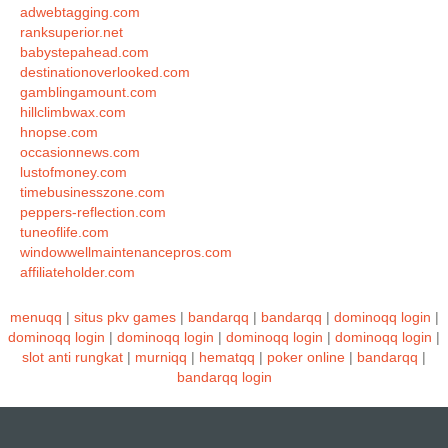
adwebtagging.com
ranksuperior.net
babystepahead.com
destinationoverlooked.com
gamblingamount.com
hillclimbwax.com
hnopse.com
occasionnews.com
lustofmoney.com
timebusinesszone.com
peppers-reflection.com
tuneoflife.com
windowwellmaintenancepros.com
affiliateholder.com
menuqq
|
situs pkv games
|
bandarqq
|
bandarqq
|
dominoqq login
|
dominoqq login
|
dominoqq login
|
dominoqq login
|
dominoqq login
|
slot anti rungkat
|
murniqq
|
hematqq
|
poker online
|
bandarqq
|
bandarqq login