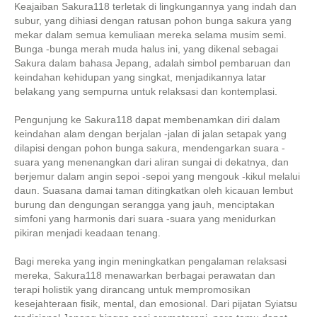
Keajaiban Sakura118 terletak di lingkungannya yang indah dan
subur, yang dihiasi dengan ratusan pohon bunga sakura yang
mekar dalam semua kemuliaan mereka selama musim semi.
Bunga -bunga merah muda halus ini, yang dikenal sebagai
Sakura dalam bahasa Jepang, adalah simbol pembaruan dan
keindahan kehidupan yang singkat, menjadikannya latar
belakang yang sempurna untuk relaksasi dan kontemplasi.
Pengunjung ke Sakura118 dapat membenamkan diri dalam
keindahan alam dengan berjalan -jalan di jalan setapak yang
dilapisi dengan pohon bunga sakura, mendengarkan suara -
suara yang menenangkan dari aliran sungai di dekatnya, dan
berjemur dalam angin sepoi -sepoi yang mengouk -kikul melalui
daun. Suasana damai taman ditingkatkan oleh kicauan lembut
burung dan dengungan serangga yang jauh, menciptakan
simfoni yang harmonis dari suara -suara yang menidurkan
pikiran menjadi keadaan tenang.
Bagi mereka yang ingin meningkatkan pengalaman relaksasi
mereka, Sakura118 menawarkan berbagai perawatan dan
terapi holistik yang dirancang untuk mempromosikan
kesejahteraan fisik, mental, dan emosional. Dari pijatan Syiatsu