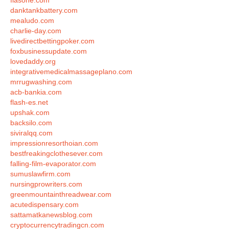
fiasone.com
danktankbattery.com
mealudo.com
charlie-day.com
livedirectbettingpoker.com
foxbusinessupdate.com
lovedaddy.org
integrativemedicalmassageplano.com
mrrugwashing.com
acb-bankia.com
flash-es.net
upshak.com
backsilo.com
siviralqq.com
impressionresorthoian.com
bestfreakingclothesever.com
falling-film-evaporator.com
sumuslawfirm.com
nursingprowriters.com
greenmountainthreadwear.com
acutedispensary.com
sattamatkanewsblog.com
cryptocurrencytradingcn.com