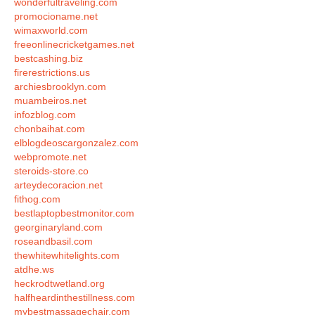
wonderfultraveling.com
promocioname.net
wimaxworld.com
freeonlinecricketgames.net
bestcashing.biz
firerestrictions.us
archiesbrooklyn.com
muambeiros.net
infozblog.com
chonbaihat.com
elblogdeoscargonzalez.com
webpromote.net
steroids-store.co
arteydecoracion.net
fithog.com
bestlaptopbestmonitor.com
georginaryland.com
roseandbasil.com
thewhitewhitelights.com
atdhe.ws
heckrodtwetland.org
halfheardinthestillness.com
mybestmassagechair.com