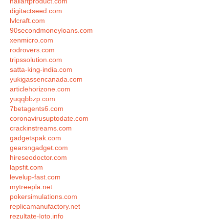
nailartproduct.com
digitactseed.com
lvlcraft.com
90secondmoneyloans.com
xenmicro.com
rodrovers.com
tripssolution.com
satta-king-india.com
yukigassencanada.com
articlehorizone.com
yuqqbbzp.com
7betagents6.com
coronavirusuptodate.com
crackinstreams.com
gadgetspak.com
gearsngadget.com
hireseodoctor.com
lapsfit.com
levelup-fast.com
mytreepla.net
pokersimulations.com
replicamanufactory.net
rezultate-loto.info