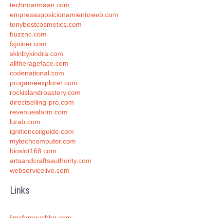
technoarmaan.com
empresasposicionamientoweb.com
tonybestcosmetics.com
buzznc.com
fxjoiner.com
skinbykindra.com
alltherageface.com
codenational.com
progameexplorer.com
rockislandroastery.com
directselling-pro.com
revenuealarm.com
lurab.com
ignitioncoilguide.com
mytechcomputer.com
bioslot168.com
artsandcraftsauthority.com
webservicelive.com
Links
jimsfamousbbq.com