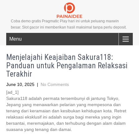
Coba demo gratis Pragmatic Play hari ini untuk peluang maxwin
besar. Slot gacor ini memberikan hasil maksimal tanpa perlu deposit.
Menu
Menjelajahi Keajaiban Sakura118:
Panduan untuk Pengalaman Relaksasi
Terakhir
June 10, 2025
|
No Comments
[ad_1]
Sakura118 adalah permata tersembunyi di jantung Tokyo,
Jepang yang menawarkan pelarian yang mempesona dan
tenang dari keramaian dan kesibukan kehidupan kota. Retret
relaksasi eksklusif ini adalah surga bagi mereka yang ingin
bersantai, meremajakan, dan terhubung dengan alam dalam
suasana yang tenang dan damai.