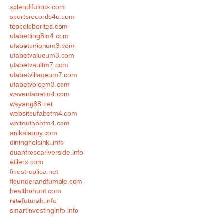
splendifulous.com
sportsrecords4u.com
topceleberites.com
ufabetting8m4.com
ufabetunionum3.com
ufabetvalueum3.com
ufabetvaultm7.com
ufabetvillageum7.com
ufabetvoicem3.com
waveufabetm4.com
wayang88.net
websiteufabetm4.com
whiteufabetm4.com
anikalappy.com
dininghelsinki.info
duanfrescariverside.info
etilerx.com
finestreplica.net
flounderandfumble.com
healthohunt.com
retefuturah.info
smartinvestinginfo.info