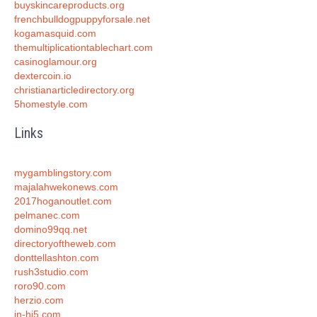
buyskincareproducts.org
frenchbulldogpuppyforsale.net
kogamasquid.com
themultiplicationtablechart.com
casinoglamour.org
dextercoin.io
christianarticledirectory.org
5homestyle.com
Links
mygamblingstory.com
majalahwekonews.com
2017hoganoutlet.com
pelmanec.com
domino99qq.net
directoryoftheweb.com
donttellashton.com
rush3studio.com
roro90.com
herzio.com
in-hi5.com