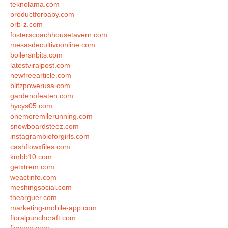
teknolama.com
productforbaby.com
orb-z.com
fosterscoachhousetavern.com
mesasdecultivoonline.com
boilersnbits.com
latestviralpost.com
newfreearticle.com
blitzpowerusa.com
gardenofeaten.com
hycys05.com
onemoremilerunning.com
snowboardsteez.com
instagrambioforgirls.com
cashflowxfiles.com
kmbb10.com
getxtrem.com
weactinfo.com
meshingsocial.com
thearguer.com
marketing-mobile-app.com
floralpunchcraft.com