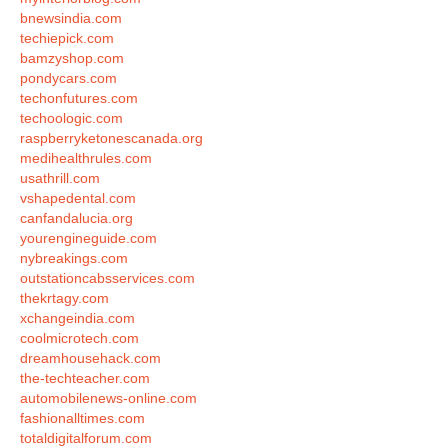
bnewsindia.com
techiepick.com
bamzyshop.com
pondycars.com
techonfutures.com
techoologic.com
raspberryketonescanada.org
medihealthrules.com
usathrill.com
vshapedental.com
canfandalucia.org
yourengineguide.com
nybreakings.com
outstationcabsservices.com
thekrtagy.com
xchangeindia.com
coolmicrotech.com
dreamhousehack.com
the-techteacher.com
automobilenews-online.com
fashionalltimes.com
totaldigitalforum.com