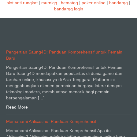
slot anti rungkat
|
murniqq
|
hematqq
|
poker online
|
bandarqq
|
bandarqq login
Pengertian Saung4D: Panduan Komprehensif untuk Pemain
Baru
Pengertian Saung4D: Panduan Komprehensif untuk Pemain
Baru Saung4D mendapatkan popularitas di dunia game dan
taruhan online, khususnya di Asia Tenggara. Platform ini
menggabungkan elemen permainan bergaya lotere dengan
teknologi modern, membuatnya menarik bagi pemain
berpengalaman […]
Read More
Memahami Ahlicasino: Panduan Komprehensif
Memahami Ahlicasino: Panduan Komprehensif Apa itu
Ahlicasino? Ahlicasino adalah platform permainan online baru