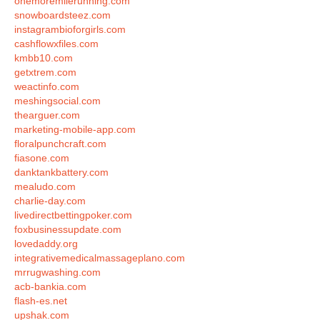
onemoremilerunning.com
snowboardsteez.com
instagrambioforgirls.com
cashflowxfiles.com
kmbb10.com
getxtrem.com
weactinfo.com
meshingsocial.com
thearguer.com
marketing-mobile-app.com
floralpunchcraft.com
fiasone.com
danktankbattery.com
mealudo.com
charlie-day.com
livedirectbettingpoker.com
foxbusinessupdate.com
lovedaddy.org
integrativemedicalmassageplano.com
mrrugwashing.com
acb-bankia.com
flash-es.net
upshak.com