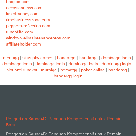
hnopse.com
occasionnews.com
lustofmoney.com
timebusinesszone.com
peppers-reflection.com
tuneoflife.com
windowwellmaintenancepros.com
affiliateholder.com
menuqq
|
situs pkv games
|
bandarqq
|
bandarqq
|
dominoqq login
|
dominoqq login
|
dominoqq login
|
dominoqq login
|
dominoqq login
|
slot anti rungkat
|
murniqq
|
hematqq
|
poker online
|
bandarqq
|
bandarqq login
Pengertian Saung4D: Panduan Komprehensif untuk Pemain
Baru
Pengertian Saung4D: Panduan Komprehensif untuk Pemain