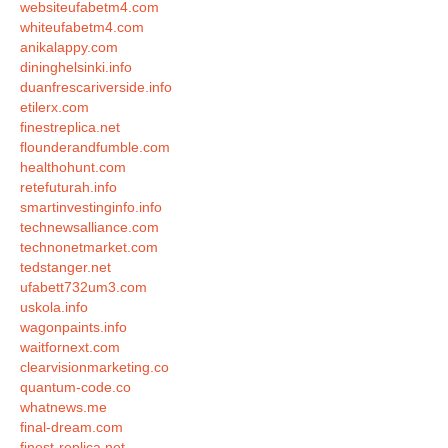
websiteufabetm4.com
whiteufabetm4.com
anikalappy.com
dininghelsinki.info
duanfrescariverside.info
etilerx.com
finestreplica.net
flounderandfumble.com
healthohunt.com
retefuturah.info
smartinvestinginfo.info
technewsalliance.com
technonetmarket.com
tedstanger.net
ufabett732um3.com
uskola.info
wagonpaints.info
waitfornext.com
clearvisionmarketing.co
quantum-code.co
whatnews.me
final-dream.com
finest-replica.net