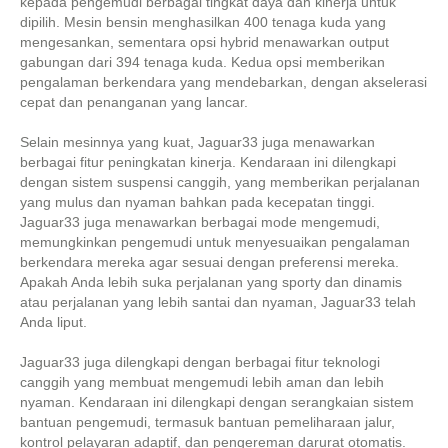
kepada pengemudi berbagai tingkat daya dan kinerja untuk
dipilih. Mesin bensin menghasilkan 400 tenaga kuda yang
mengesankan, sementara opsi hybrid menawarkan output
gabungan dari 394 tenaga kuda. Kedua opsi memberikan
pengalaman berkendara yang mendebarkan, dengan akselerasi
cepat dan penanganan yang lancar.
Selain mesinnya yang kuat, Jaguar33 juga menawarkan
berbagai fitur peningkatan kinerja. Kendaraan ini dilengkapi
dengan sistem suspensi canggih, yang memberikan perjalanan
yang mulus dan nyaman bahkan pada kecepatan tinggi.
Jaguar33 juga menawarkan berbagai mode mengemudi,
memungkinkan pengemudi untuk menyesuaikan pengalaman
berkendara mereka agar sesuai dengan preferensi mereka.
Apakah Anda lebih suka perjalanan yang sporty dan dinamis
atau perjalanan yang lebih santai dan nyaman, Jaguar33 telah
Anda liput.
Jaguar33 juga dilengkapi dengan berbagai fitur teknologi
canggih yang membuat mengemudi lebih aman dan lebih
nyaman. Kendaraan ini dilengkapi dengan serangkaian sistem
bantuan pengemudi, termasuk bantuan pemeliharaan jalur,
kontrol pelayaran adaptif, dan pengereman darurat otomatis.