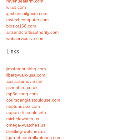
revenuealarm.com
lurab.com
ignitioncoilguide.com
mytechcomputer.com
bioslot168.com
artsandcraftsauthority.com
webservicelive.com
Links
jimsfamousbbq.com
libertywalk-usa.com
australiamovie.net
gizmobird.co.uk
mp3djsong.com
coursdanglaistoulouse.com
neptunuslex.com
auguri-di-natale.info
michelewatch.us
omega--watches.us
breitling-watches.us
tgarnettcentrallautoads.com