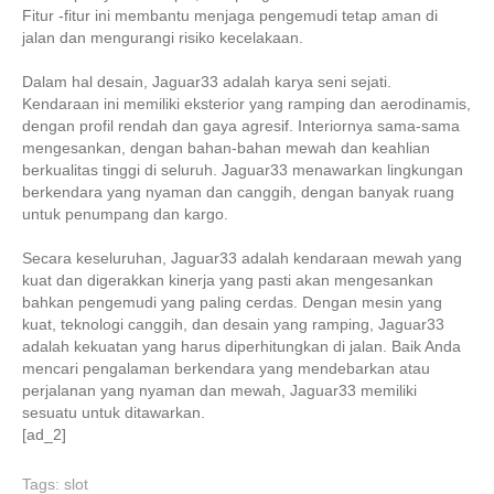
Fitur -fitur ini membantu menjaga pengemudi tetap aman di
jalan dan mengurangi risiko kecelakaan.
Dalam hal desain, Jaguar33 adalah karya seni sejati.
Kendaraan ini memiliki eksterior yang ramping dan aerodinamis,
dengan profil rendah dan gaya agresif. Interiornya sama-sama
mengesankan, dengan bahan-bahan mewah dan keahlian
berkualitas tinggi di seluruh. Jaguar33 menawarkan lingkungan
berkendara yang nyaman dan canggih, dengan banyak ruang
untuk penumpang dan kargo.
Secara keseluruhan, Jaguar33 adalah kendaraan mewah yang
kuat dan digerakkan kinerja yang pasti akan mengesankan
bahkan pengemudi yang paling cerdas. Dengan mesin yang
kuat, teknologi canggih, dan desain yang ramping, Jaguar33
adalah kekuatan yang harus diperhitungkan di jalan. Baik Anda
mencari pengalaman berkendara yang mendebarkan atau
perjalanan yang nyaman dan mewah, Jaguar33 memiliki
sesuatu untuk ditawarkan.
[ad_2]
Tags:
slot