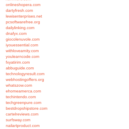
onlineshopera.com
dartyfresh.com
lewisenterprises.net
pcsoftwarefree.org
dailylinking.com
dnafyx.com
giocolenuvole.com
iyouessential.com
withloveamity.com
youlearncode.com
fxyatirim.com
abbuguide.com
technologyresult.com
webhostingoffers.org
whatszow.com
ehomeamerca.com
techintendo.com
techgreenpure.com
bestdropshipstore.com
cartelreviews.com
surfsway.com
nailartproduct.com