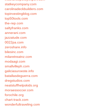
statkeycompany.com
carolinadeckbuilders.com
topinvestingblog.com
top50tools.com
the-rep.com
saltyfranks.com
annerani.com
jazzatude.com
0022pa.com
zeroshare.info
bilesinc.com
milaretreatnz.com
modaagi.com
smallvilleph.com
galiciasuroeste.info
batallasdeguerra.com
dregstudios.com
neatstuffhelpskids.org
moraessoccer.com
forochile.org
chart-track.com
wonderfultraveling.com