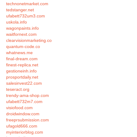
technonetmarket.com
tedstanger.net
ufabett732um3.com
uskola.info
wagonpaints.info
waitfornext.com
clearvisionmarketing.co
quantum-code.co
whatnews.me
final-dream.com
finest-replica.net
gestioneinh.info
prosportdaily.net
salesinvest22.com
teseract.org
trendy-ama-shop.com
ufabett732m7.com
visiofood.com
droidwindow.com
freeprsubmission.com
ufagold666.com
myinteriorblog.com