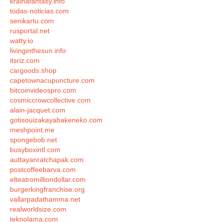
krainafantasy.info
todas-noticias.com
senikartu.com
rusportal.net
watty.io
livinginthesun.info
itsriz.com
cargoods.shop
capetownacupuncture.com
bitcoinvideospro.com
cosmiccrowcollective.com
alain-jacquet.com
gotisouizakayabakeneko.com
meshpoint.me
spongebob.net
busyboxintl.com
auttayanratchapak.com
postcoffeebarva.com
elteatromilliondollar.com
burgerkingfranchise.org
vallarpadathamma.net
realworldsize.com
teknolama.com