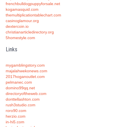
frenchbulldogpuppyforsale.net
kogamasquid.com
themultiplicationtablechart.com
casinoglamour.org
dextercoin.io
christianarticledirectory.org
5homestyle.com
Links
mygamblingstory.com
majalahwekonews.com
2017hoganoutlet.com
pelmanec.com
domino99qq.net
directoryoftheweb.com
donttellashton.com
rush3studio.com
roro90.com
herzio.com
in-hi5.com