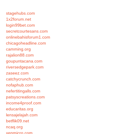
stagehubs.com
1x2forum.net
login99bet.com
secretcourtesans.com
onlinebahisforum1.com
chicagoheadline.com
camming.org
rajalion88.com
goupuntacana.com
riversedgepark.com
zaseez.com
catchycrunch.com
nofaphub.com
nefertitingalls.com
patsyscreations.com
income4proof.com
educaritas.org
lensajelajah.com
betflik09.net
ncaq.org
xenmicro.com