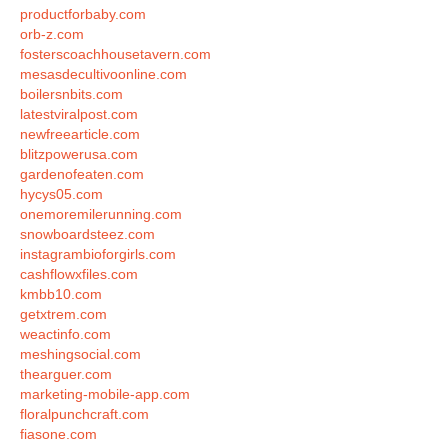
productforbaby.com
orb-z.com
fosterscoachhousetavern.com
mesasdecultivoonline.com
boilersnbits.com
latestviralpost.com
newfreearticle.com
blitzpowerusa.com
gardenofeaten.com
hycys05.com
onemoremilerunning.com
snowboardsteez.com
instagrambioforgirls.com
cashflowxfiles.com
kmbb10.com
getxtrem.com
weactinfo.com
meshingsocial.com
thearguer.com
marketing-mobile-app.com
floralpunchcraft.com
fiasone.com