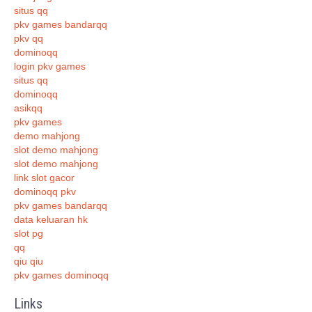
situs qq
pkv games bandarqq
pkv qq
dominoqq
login pkv games
situs qq
dominoqq
asikqq
pkv games
demo mahjong
slot demo mahjong
slot demo mahjong
link slot gacor
dominoqq pkv
pkv games bandarqq
data keluaran hk
slot pg
qq
qiu qiu
pkv games dominoqq
Links