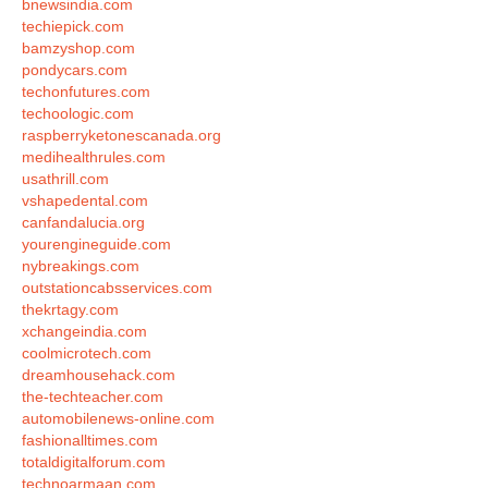
bnewsindia.com
techiepick.com
bamzyshop.com
pondycars.com
techonfutures.com
techoologic.com
raspberryketonescanada.org
medihealthrules.com
usathrill.com
vshapedental.com
canfandalucia.org
yourengineguide.com
nybreakings.com
outstationcabsservices.com
thekrtagy.com
xchangeindia.com
coolmicrotech.com
dreamhousehack.com
the-techteacher.com
automobilenews-online.com
fashionalltimes.com
totaldigitalforum.com
technoarmaan.com