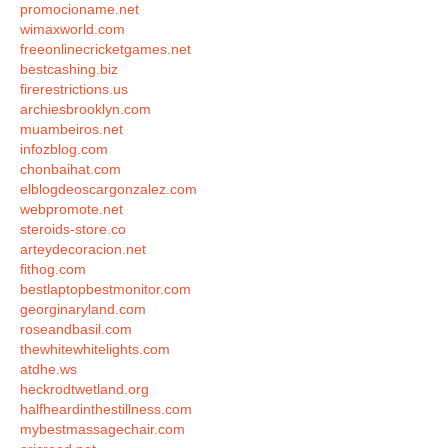
promocioname.net
wimaxworld.com
freeonlinecricketgames.net
bestcashing.biz
firerestrictions.us
archiesbrooklyn.com
muambeiros.net
infozblog.com
chonbaihat.com
elblogdeoscargonzalez.com
webpromote.net
steroids-store.co
arteydecoracion.net
fithog.com
bestlaptopbestmonitor.com
georginaryland.com
roseandbasil.com
thewhitewhitelights.com
atdhe.ws
heckrodtwetland.org
halfheardinthestillness.com
mybestmassagechair.com