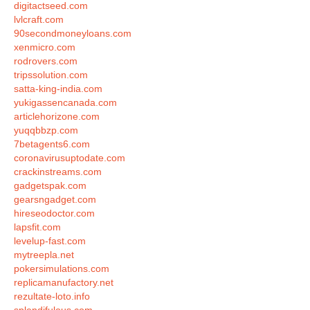
digitactseed.com
lvlcraft.com
90secondmoneyloans.com
xenmicro.com
rodrovers.com
tripssolution.com
satta-king-india.com
yukigassencanada.com
articlehorizone.com
yuqqbbzp.com
7betagents6.com
coronavirusuptodate.com
crackinstreams.com
gadgetspak.com
gearsngadget.com
hireseodoctor.com
lapsfit.com
levelup-fast.com
mytreepla.net
pokersimulations.com
replicamanufactory.net
rezultate-loto.info