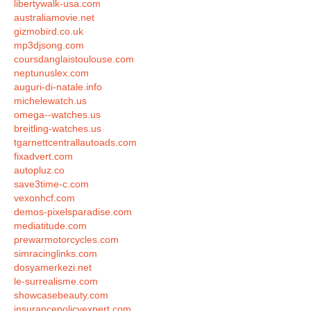
libertywalk-usa.com
australiamovie.net
gizmobird.co.uk
mp3djsong.com
coursdanglaistoulouse.com
neptunuslex.com
auguri-di-natale.info
michelewatch.us
omega--watches.us
breitling-watches.us
tgarnettcentrallautoads.com
fixadvert.com
autopluz.co
save3time-c.com
vexonhcf.com
demos-pixelsparadise.com
mediatitude.com
prewarmotorcycles.com
simracinglinks.com
dosyamerkezi.net
le-surrealisme.com
showcasebeauty.com
insurancepolicyexpert.com