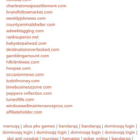
charlestonwipesettlement.com
brandfollowmarket.com
weeklyjobnews.com
countyanimalshelter.com
adwebtagging.com
ranksuperior.net
babystepahead.com
destinationoverlooked.com
gamblingamount.com
hillclimbwax.com
hnopse.com
occasionnews.com
lustofmoney.com
timebusinesszone.com
peppers-reflection.com
tuneoflife.com
windowwellmaintenancepros.com
affiliateholder.com
menuqq
|
situs pkv games
|
bandarqq
|
bandarqq
|
dominoqq login
|
dominoqq login
|
dominoqq login
|
dominoqq login
|
dominoqq login
|
slot anti rungkat
|
murniqq
|
hematqq
|
poker online
|
bandarqq
|