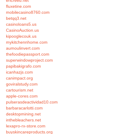
ericreed.net
fluxetine.com
mobilecasino8760.com
betqq3.net
casinoloans5.us
CasinoAuction.us
kipooglecouk.us
mykitchennhome.com
aumoulinvert.com
thefoodiepassport.com
superwindowproject.com
papibakigrafo.com
icanhazjs.com
canimpact.org
goviralstudy.com
cartourism.net
apple-cores.com
pulserasdeactividad10.com
barbaracarlotti.com
desktopmining.net
inthebleachers.net
lexapro-rx-store.com
buyskincareproducts.org