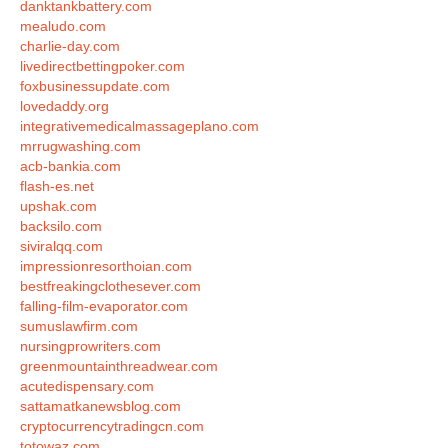
danktankbattery.com
mealudo.com
charlie-day.com
livedirectbettingpoker.com
foxbusinessupdate.com
lovedaddy.org
integrativemedicalmassageplano.com
mrrugwashing.com
acb-bankia.com
flash-es.net
upshak.com
backsilo.com
siviralqq.com
impressionresorthoian.com
bestfreakingclothesever.com
falling-film-evaporator.com
sumuslawfirm.com
nursingprowriters.com
greenmountainthreadwear.com
acutedispensary.com
sattamatkanewsblog.com
cryptocurrencytradingcn.com
totowaz.com