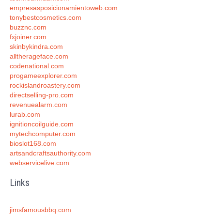
empresasposicionamientoweb.com
tonybestcosmetics.com
buzznc.com
fxjoiner.com
skinbykindra.com
alltherageface.com
codenational.com
progameexplorer.com
rockislandroastery.com
directselling-pro.com
revenuealarm.com
lurab.com
ignitioncoilguide.com
mytechcomputer.com
bioslot168.com
artsandcraftsauthority.com
webservicelive.com
Links
jimsfamousbbq.com