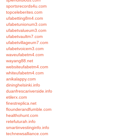
splendifulous.com
sportsrecords4u.com
topceleberites.com
ufabetting8m4.com
ufabetunionum3.com
ufabetvalueum3.com
ufabetvaultm7.com
ufabetvillageum7.com
ufabetvoicem3.com
waveufabetm4.com
wayang88.net
websiteufabetm4.com
whiteufabetm4.com
anikalappy.com
dininghelsinki.info
duanfrescariverside.info
etilerx.com
finestreplica.net
flounderandfumble.com
healthohunt.com
retefuturah.info
smartinvestinginfo.info
technewsalliance.com