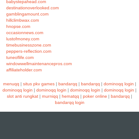
babystepahead.com
destinationoverlooked.com
gamblingamount.com
hillclimbwax.com
hnopse.com
occasionnews.com
lustofmoney.com
timebusinesszone.com
peppers-reflection.com
tuneoflife.com
windowwellmaintenancepros.com
affiliateholder.com
menuqq
|
situs pkv games
|
bandarqq
|
bandarqq
|
dominoqq login
|
dominoqq login
|
dominoqq login
|
dominoqq login
|
dominoqq login
|
slot anti rungkat
|
murniqq
|
hematqq
|
poker online
|
bandarqq
|
bandarqq login