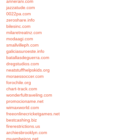
annerani.com
jazzatude.com
0022pa.com
zeroshare.info
bilesinc.com
milaretreatnz.com
modaagi.com
smallvilleph.com
galiciasuroeste.info
batallasdeguerra.com
dregstudios.com
neatstuffhelpskids.org
moraessoccer.com
forochile.org
chart-track.com
wonderfultraveling.com
promocioname.net
wimaxworld.com
freeonlinecricketgames.net
bestcashing.biz
firerestrictions.us
archiesbrooklyn.com
muambeiros.net