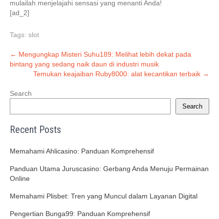
mulailah menjelajahi sensasi yang menanti Anda!
[ad_2]
Tags:
slot
Post
←
Mengungkap Misteri Suhu189: Melihat lebih dekat pada
bintang yang sedang naik daun di industri musik
navigation
Temukan keajaiban Ruby8000: alat kecantikan terbaik
→
Search
Search
Recent Posts
Memahami Ahlicasino: Panduan Komprehensif
Panduan Utama Juruscasino: Gerbang Anda Menuju Permainan
Online
Memahami Plisbet: Tren yang Muncul dalam Layanan Digital
Pengertian Bunga99: Panduan Komprehensif