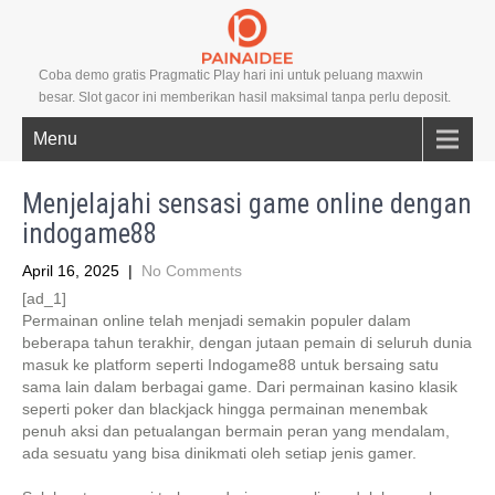
Coba demo gratis Pragmatic Play hari ini untuk peluang maxwin
besar. Slot gacor ini memberikan hasil maksimal tanpa perlu deposit.
Menu
Menjelajahi sensasi game online dengan
indogame88
April 16, 2025
|
No Comments
[ad_1]
Permainan online telah menjadi semakin populer dalam
beberapa tahun terakhir, dengan jutaan pemain di seluruh dunia
masuk ke platform seperti Indogame88 untuk bersaing satu
sama lain dalam berbagai game. Dari permainan kasino klasik
seperti poker dan blackjack hingga permainan menembak
penuh aksi dan petualangan bermain peran yang mendalam,
ada sesuatu yang bisa dinikmati oleh setiap jenis gamer.