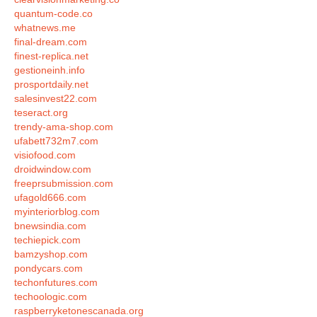
quantum-code.co
whatnews.me
final-dream.com
finest-replica.net
gestioneinh.info
prosportdaily.net
salesinvest22.com
teseract.org
trendy-ama-shop.com
ufabett732m7.com
visiofood.com
droidwindow.com
freeprsubmission.com
ufagold666.com
myinteriorblog.com
bnewsindia.com
techiepick.com
bamzyshop.com
pondycars.com
techonfutures.com
techoologic.com
raspberryketonescanada.org