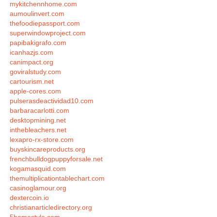
mykitchennhome.com
aumoulinvert.com
thefoodiepassport.com
superwindowproject.com
papibakigrafo.com
icanhazjs.com
canimpact.org
goviralstudy.com
cartourism.net
apple-cores.com
pulserasdeactividad10.com
barbaracarlotti.com
desktopmining.net
inthebleachers.net
lexapro-rx-store.com
buyskincareproducts.org
frenchbulldogpuppyforsale.net
kogamasquid.com
themultiplicationtablechart.com
casinoglamour.org
dextercoin.io
christianarticledirectory.org