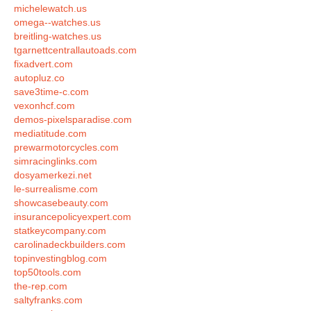
michelewatch.us
omega--watches.us
breitling-watches.us
tgarnettcentrallautoads.com
fixadvert.com
autopluz.co
save3time-c.com
vexonhcf.com
demos-pixelsparadise.com
mediatitude.com
prewarmotorcycles.com
simracinglinks.com
dosyamerkezi.net
le-surrealisme.com
showcasebeauty.com
insurancepolicyexpert.com
statkeycompany.com
carolinadeckbuilders.com
topinvestingblog.com
top50tools.com
the-rep.com
saltyfranks.com