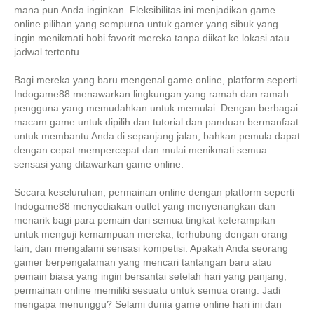
mana pun Anda inginkan. Fleksibilitas ini menjadikan game
online pilihan yang sempurna untuk gamer yang sibuk yang
ingin menikmati hobi favorit mereka tanpa diikat ke lokasi atau
jadwal tertentu.
Bagi mereka yang baru mengenal game online, platform seperti
Indogame88 menawarkan lingkungan yang ramah dan ramah
pengguna yang memudahkan untuk memulai. Dengan berbagai
macam game untuk dipilih dan tutorial dan panduan bermanfaat
untuk membantu Anda di sepanjang jalan, bahkan pemula dapat
dengan cepat mempercepat dan mulai menikmati semua
sensasi yang ditawarkan game online.
Secara keseluruhan, permainan online dengan platform seperti
Indogame88 menyediakan outlet yang menyenangkan dan
menarik bagi para pemain dari semua tingkat keterampilan
untuk menguji kemampuan mereka, terhubung dengan orang
lain, dan mengalami sensasi kompetisi. Apakah Anda seorang
gamer berpengalaman yang mencari tantangan baru atau
pemain biasa yang ingin bersantai setelah hari yang panjang,
permainan online memiliki sesuatu untuk semua orang. Jadi
mengapa menunggu? Selami dunia game online hari ini dan