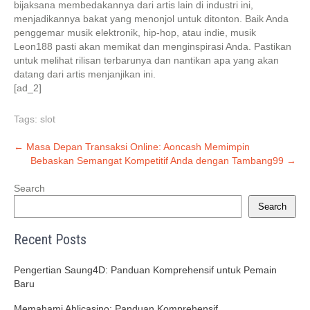
bijaksana membedakannya dari artis lain di industri ini,
menjadikannya bakat yang menonjol untuk ditonton. Baik Anda
penggemar musik elektronik, hip-hop, atau indie, musik
Leon188 pasti akan memikat dan menginspirasi Anda. Pastikan
untuk melihat rilisan terbarunya dan nantikan apa yang akan
datang dari artis menjanjikan ini.
[ad_2]
Tags:
slot
Post
←
Masa Depan Transaksi Online: Aoncash Memimpin
Bebaskan Semangat Kompetitif Anda dengan Tambang99
→
navigation
Search
Search
Recent Posts
Pengertian Saung4D: Panduan Komprehensif untuk Pemain
Baru
Memahami Ahlicasino: Panduan Komprehensif