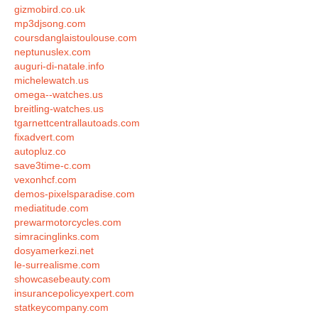
gizmobird.co.uk
mp3djsong.com
coursdanglaistoulouse.com
neptunuslex.com
auguri-di-natale.info
michelewatch.us
omega--watches.us
breitling-watches.us
tgarnettcentrallautoads.com
fixadvert.com
autopluz.co
save3time-c.com
vexonhcf.com
demos-pixelsparadise.com
mediatitude.com
prewarmotorcycles.com
simracinglinks.com
dosyamerkezi.net
le-surrealisme.com
showcasebeauty.com
insurancepolicyexpert.com
statkeycompany.com