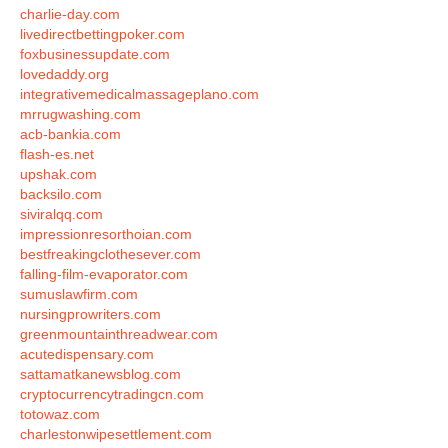
charlie-day.com
livedirectbettingpoker.com
foxbusinessupdate.com
lovedaddy.org
integrativemedicalmassageplano.com
mrrugwashing.com
acb-bankia.com
flash-es.net
upshak.com
backsilo.com
siviralqq.com
impressionresorthoian.com
bestfreakingclothesever.com
falling-film-evaporator.com
sumuslawfirm.com
nursingprowriters.com
greenmountainthreadwear.com
acutedispensary.com
sattamatkanewsblog.com
cryptocurrencytradingcn.com
totowaz.com
charlestonwipesettlement.com