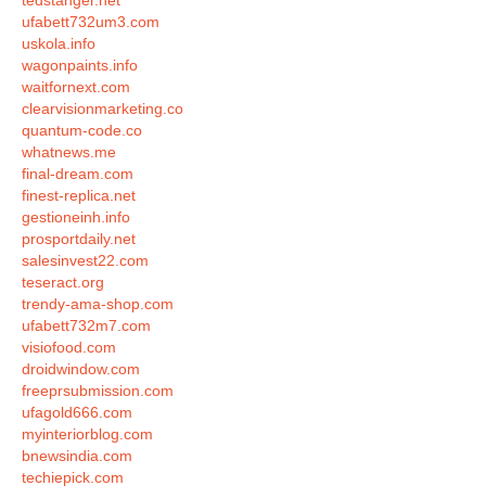
tedstanger.net
ufabett732um3.com
uskola.info
wagonpaints.info
waitfornext.com
clearvisionmarketing.co
quantum-code.co
whatnews.me
final-dream.com
finest-replica.net
gestioneinh.info
prosportdaily.net
salesinvest22.com
teseract.org
trendy-ama-shop.com
ufabett732m7.com
visiofood.com
droidwindow.com
freeprsubmission.com
ufagold666.com
myinteriorblog.com
bnewsindia.com
techiepick.com