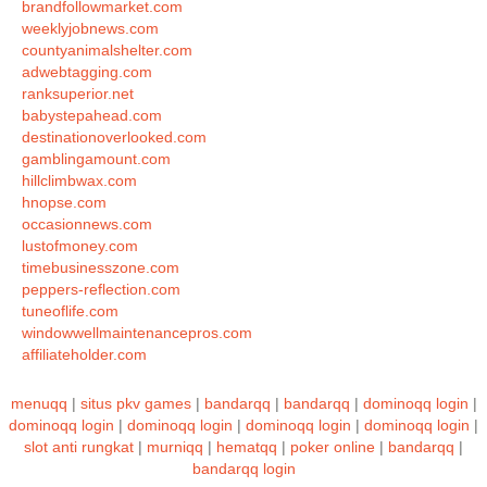
brandfollowmarket.com
weeklyjobnews.com
countyanimalshelter.com
adwebtagging.com
ranksuperior.net
babystepahead.com
destinationoverlooked.com
gamblingamount.com
hillclimbwax.com
hnopse.com
occasionnews.com
lustofmoney.com
timebusinesszone.com
peppers-reflection.com
tuneoflife.com
windowwellmaintenancepros.com
affiliateholder.com
menuqq
|
situs pkv games
|
bandarqq
|
bandarqq
|
dominoqq login
|
dominoqq login
|
dominoqq login
|
dominoqq login
|
dominoqq login
|
slot anti rungkat
|
murniqq
|
hematqq
|
poker online
|
bandarqq
|
bandarqq login