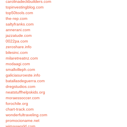
carolinadeckbuilders.com
topinvestingblog.com
top50tools.com
the-rep.com
saltyfranks.com
annerani.com
jazzatude.com
0022pa.com
zeroshare.info
bilesinc.com
milaretreatnz.com
modaagi.com
smallvilleph.com
galiciasuroeste.info
batallasdeguerra.com
dregstudios.com
neatstuffhelpskids.org
moraessoccer.com
forochile.org
chart-track.com
wonderfultraveling.com
promocioname.net
wimaxworld.com