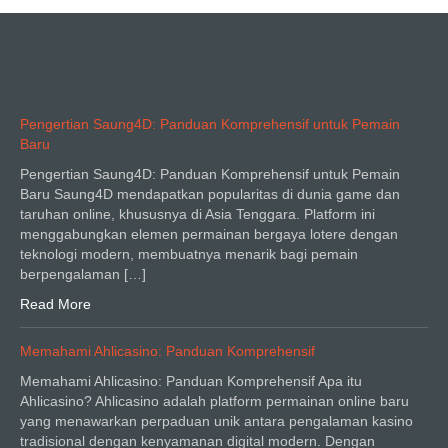
Pengertian Saung4D: Panduan Komprehensif untuk Pemain
Baru
Pengertian Saung4D: Panduan Komprehensif untuk Pemain
Baru Saung4D mendapatkan popularitas di dunia game dan
taruhan online, khususnya di Asia Tenggara. Platform ini
menggabungkan elemen permainan bergaya lotere dengan
teknologi modern, membuatnya menarik bagi pemain
berpengalaman […]
Read More
Memahami Ahlicasino: Panduan Komprehensif
Memahami Ahlicasino: Panduan Komprehensif Apa itu
Ahlicasino? Ahlicasino adalah platform permainan online baru
yang menawarkan perpaduan unik antara pengalaman kasino
tradisional dengan kenyamanan digital modern. Dengan