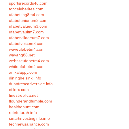
sportsrecords4u.com
topceleberites.com
ufabetting8m4.com
ufabetunionum3.com
ufabetvalueum3.com
ufabetvaultm7.com
ufabetvillageum7.com
ufabetvoicem3.com
waveufabetm4.com
wayang88.net
websiteufabetm4.com
whiteufabetm4.com
anikalappy.com
dininghelsinki.info
duanfrescariverside.info
etilerx.com
finestreplica.net
flounderandfumble.com
healthohunt.com
retefuturah.info
smartinvestinginfo.info
technewsalliance.com