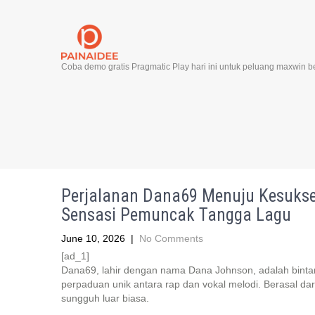
Coba demo gratis Pragmatic Play hari ini untuk peluang maxwin be
Perjalanan Dana69 Menuju Kesukse
Sensasi Pemuncak Tangga Lagu
June 10, 2026
|
No Comments
[ad_1]
Dana69, lahir dengan nama Dana Johnson, adalah bintan
perpaduan unik antara rap dan vokal melodi. Berasal da
sungguh luar biasa.