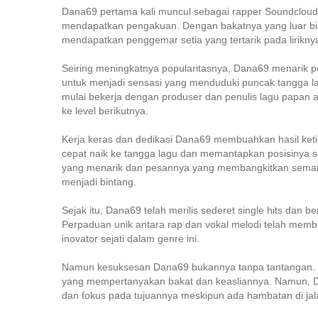
Dana69 pertama kali muncul sebagai rapper Soundclou
mendapatkan pengakuan. Dengan bakatnya yang luar bi
mendapatkan penggemar setia yang tertarik pada liriknya
Seiring meningkatnya popularitasnya, Dana69 menarik per
untuk menjadi sensasi yang menduduki puncak tangga l
mulai bekerja dengan produser dan penulis lagu papa
ke level berikutnya.
Kerja keras dan dedikasi Dana69 membuahkan hasil keti
cepat naik ke tangga lagu dan memantapkan posisinya se
yang menarik dan pesannya yang membangkitkan semang
menjadi bintang.
Sejak itu, Dana69 telah merilis sederet single hits dan 
Perpaduan unik antara rap dan vokal melodi telah mem
inovator sejati dalam genre ini.
Namun kesuksesan Dana69 bukannya tanpa tantangan. Di
yang mempertanyakan bakat dan keasliannya. Namun, Dan
dan fokus pada tujuannya meskipun ada hambatan di jal