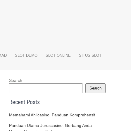
KAD
SLOT DEMO
SLOT ONLINE
SITUS SLOT
Search
Search
Recent Posts
Memahami Ahlicasino: Panduan Komprehensif
Panduan Utama Juruscasino: Gerbang Anda