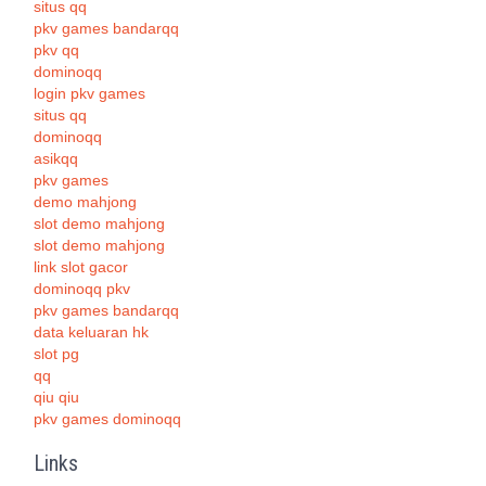
situs qq
pkv games bandarqq
pkv qq
dominoqq
login pkv games
situs qq
dominoqq
asikqq
pkv games
demo mahjong
slot demo mahjong
slot demo mahjong
link slot gacor
dominoqq pkv
pkv games bandarqq
data keluaran hk
slot pg
qq
qiu qiu
pkv games dominoqq
Links