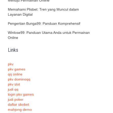
Menuju Permainan Online
Memahami Plisbet: Tren yang Muncul dalam
Layanan Digital
Pengertian Bunga99: Panduan Komprehensif
Winlose99: Panduan Utama Anda untuk Permainan
Online
Links
pkv
pkv games
qq online
pkv dominoqq
pkv slot
judi qq
login pkv games
judi poker
daftar sbobet
mahjong demo