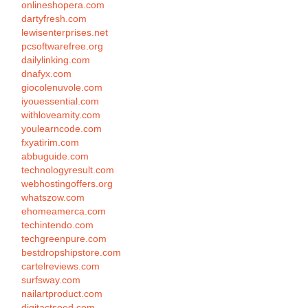
onlineshopera.com
dartyfresh.com
lewisenterprises.net
pcsoftwarefree.org
dailylinking.com
dnafyx.com
giocolenuvole.com
iyouessential.com
withloveamity.com
youlearncode.com
fxyatirim.com
abbuguide.com
technologyresult.com
webhostingoffers.org
whatszow.com
ehomeamerca.com
techintendo.com
techgreenpure.com
bestdropshipstore.com
cartelreviews.com
surfsway.com
nailartproduct.com
digitactseed.com