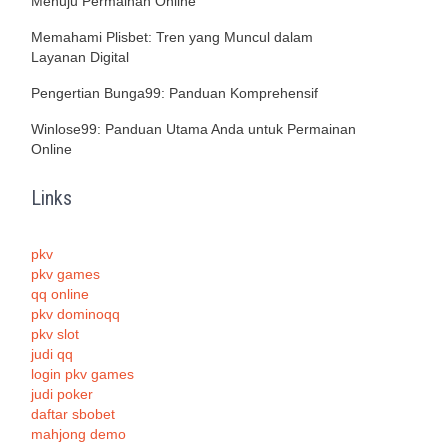
Menuju Permainan Online
Memahami Plisbet: Tren yang Muncul dalam
Layanan Digital
Pengertian Bunga99: Panduan Komprehensif
Winlose99: Panduan Utama Anda untuk Permainan
Online
Links
pkv
pkv games
qq online
pkv dominoqq
pkv slot
judi qq
login pkv games
judi poker
daftar sbobet
mahjong demo