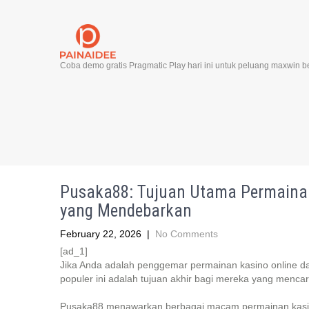
Coba demo gratis Pragmatic Play hari ini untuk peluang maxwin be
Pusaka88: Tujuan Utama Permainan
yang Mendebarkan
February 22, 2026
|
No Comments
[ad_1]
Jika Anda adalah penggemar permainan kasino online da
populer ini adalah tujuan akhir bagi mereka yang menc
Pusaka88 menawarkan berbagai macam permainan kasino