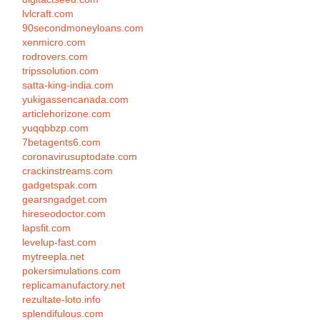
lvlcraft.com
90secondmoneyloans.com
xenmicro.com
rodrovers.com
tripssolution.com
satta-king-india.com
yukigassencanada.com
articlehorizone.com
yuqqbbzp.com
7betagents6.com
coronavirusuptodate.com
crackinstreams.com
gadgetspak.com
gearsngadget.com
hireseodoctor.com
lapsfit.com
levelup-fast.com
mytreepla.net
pokersimulations.com
replicamanufactory.net
rezultate-loto.info
splendifulous.com