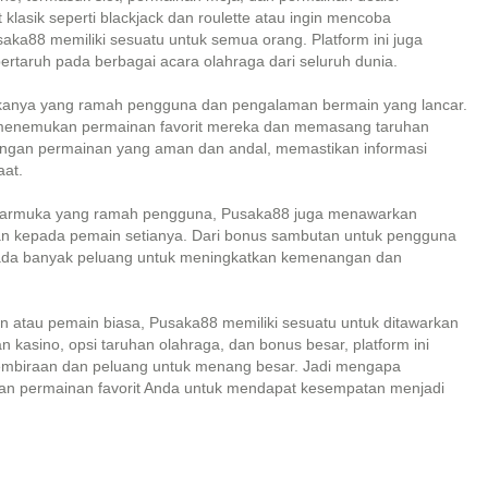
klasik seperti blackjack dan roulette atau ingin mencoba
saka88 memiliki sesuatu untuk semua orang. Platform ini juga
rtaruh pada berbagai acara olahraga dari seluruh dunia.
mukanya yang ramah pengguna dan pengalaman bermain yang lancar.
 menemukan permainan favorit mereka dan memasang taruhan
ungan permainan yang aman dan andal, memastikan informasi
aat.
ntarmuka yang ramah pengguna, Pusaka88 juga menawarkan
n kepada pemain setianya. Dari bonus sambutan untuk pengguna
, ada banyak peluang untuk meningkatkan kemenangan dan
 atau pemain biasa, Pusaka88 memiliki sesuatu untuk ditawarkan
asino, opsi taruhan olahraga, dan bonus besar, platform ini
embiraan dan peluang untuk menang besar. Jadi mengapa
kan permainan favorit Anda untuk mendapat kesempatan menjadi