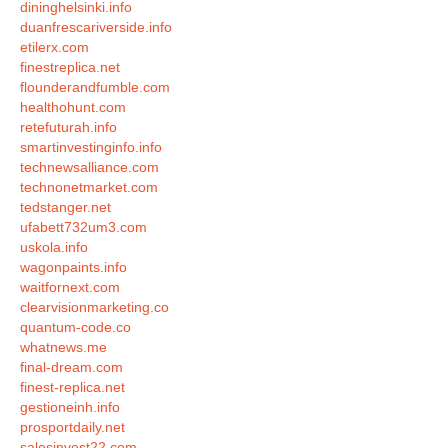
dininghelsinki.info
duanfrescariverside.info
etilerx.com
finestreplica.net
flounderandfumble.com
healthohunt.com
retefuturah.info
smartinvestinginfo.info
technewsalliance.com
technonetmarket.com
tedstanger.net
ufabett732um3.com
uskola.info
wagonpaints.info
waitfornext.com
clearvisionmarketing.co
quantum-code.co
whatnews.me
final-dream.com
finest-replica.net
gestioneinh.info
prosportdaily.net
salesinvest22.com