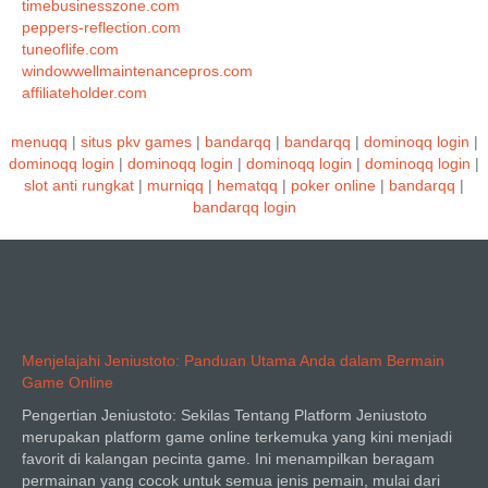
timebusinesszone.com
peppers-reflection.com
tuneoflife.com
windowwellmaintenancepros.com
affiliateholder.com
menuqq
|
situs pkv games
|
bandarqq
|
bandarqq
|
dominoqq login
|
dominoqq login
|
dominoqq login
|
dominoqq login
|
dominoqq login
|
slot anti rungkat
|
murniqq
|
hematqq
|
poker online
|
bandarqq
|
bandarqq login
Menjelajahi Jeniustoto: Panduan Utama Anda dalam Bermain
Game Online
Pengertian Jeniustoto: Sekilas Tentang Platform Jeniustoto
merupakan platform game online terkemuka yang kini menjadi
favorit di kalangan pecinta game. Ini menampilkan beragam
permainan yang cocok untuk semua jenis pemain, mulai dari