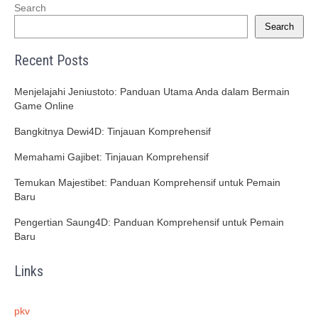
Search
Search
Recent Posts
Menjelajahi Jeniustoto: Panduan Utama Anda dalam Bermain
Game Online
Bangkitnya Dewi4D: Tinjauan Komprehensif
Memahami Gajibet: Tinjauan Komprehensif
Temukan Majestibet: Panduan Komprehensif untuk Pemain
Baru
Pengertian Saung4D: Panduan Komprehensif untuk Pemain
Baru
Links
pkv