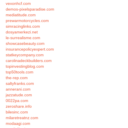
vexonhcf.com
demos-pixelsparadise.com
mediatitude.com
prewarmotorcycles.com
simracinglinks.com
dosyamerkezi.net
le-surrealisme.com
showcasebeauty.com
insurancepolicyexpert.com
statkeycompany.com
carolinadeckbuilders.com
topinvestingblog.com
top50tools.com
the-rep.com
saltyfranks.com
annerani.com
jazzatude.com
0022pa.com
zeroshare.info
bilesinc.com
milaretreatnz.com
modaagi.com