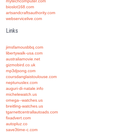
mytechcomputer.com
bioslot168.com
artsandcraftsauthority.com
webservicelive.com
Links
jimsfamousbbq.com
libertywalk-usa.com
australiamovie.net
gizmobird.co.uk
mp3djsong.com
coursdanglaistoulouse.com
neptunuslex.com
auguri-di-natale.info
michelewatch.us
omega--watches.us
breitling-watches.us
tgarnettcentrallautoads.com
fixadvert.com
autopluz.co
save3time-c.com