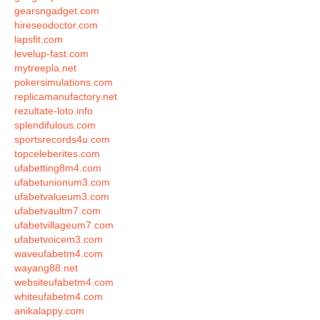
gearsngadget.com
hireseodoctor.com
lapsfit.com
levelup-fast.com
mytreepla.net
pokersimulations.com
replicamanufactory.net
rezultate-loto.info
splendifulous.com
sportsrecords4u.com
topceleberites.com
ufabetting8m4.com
ufabetunionum3.com
ufabetvalueum3.com
ufabetvaultm7.com
ufabetvillageum7.com
ufabetvoicem3.com
waveufabetm4.com
wayang88.net
websiteufabetm4.com
whiteufabetm4.com
anikalappy.com