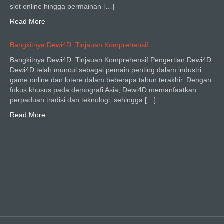
slot online hingga permainan […]
Read More
Bangkitnya Dewi4D: Tinjauan Komprehensif
Bangkitnya Dewi4D: Tinjauan Komprehensif Pengertian Dewi4D
Dewi4D telah muncul sebagai pemain penting dalam industri
game online dan lotere dalam beberapa tahun terakhir. Dengan
fokus khusus pada demografi Asia, Dewi4D memanfaatkan
perpaduan tradisi dan teknologi, sehingga […]
Read More