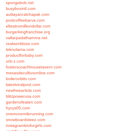
spongebob.net
busyboxintl.com
auttayanratchapak.com
postcoffeebarva.com
elteatromilliondollar.com
burgerkingfranchise.org
vallarpadathamma.net
realworldsize.com
teknolama.com
productforbaby.com
orb-z.com
fosterscoachhousetavern.com
mesasdecultivoonline.com
boilersnbits.com
latestviralpost.com
newfreearticle.com
blitzpowerusa.com
gardenofeaten.com
hycys05.com
onemoremilerunning.com
snowboardsteez.com
instagrambioforgirls.com