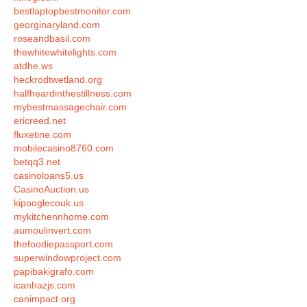
bestlaptopbestmonitor.com
georginaryland.com
roseandbasil.com
thewhitewhitelights.com
atdhe.ws
heckrodtwetland.org
halfheardinthestillness.com
mybestmassagechair.com
ericreed.net
fluxetine.com
mobilecasino8760.com
betqq3.net
casinoloans5.us
CasinoAuction.us
kipooglecouk.us
mykitchennhome.com
aumoulinvert.com
thefoodiepassport.com
superwindowproject.com
papibakigrafo.com
icanhazjs.com
canimpact.org