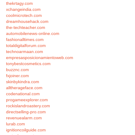
thekrtagy.com
xchangeindia.com
coolmicrotech.com
dreamhousehack.com
the-techteacher.com
automobilenews-online.com
fashionalltimes.com
totaldigitalforum.com
technoarmaan.com
empresasposicionamientoweb.com
tonybestcosmetics.com
buzznc.com
fxjoiner.com
skinbykindra.com
alltherageface.com
codenational.com
progameexplorer.com
rockislandroastery.com
directselling-pro.com
revenuealarm.com
lurab.com
ignitioncoilguide.com