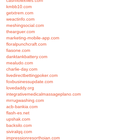
cashflowxfiles.com
kmbb10.com
getxtrem.com
weactinfo.com
meshingsocial.com
thearguer.com
marketing-mobile-app.com
floralpunchcraft.com
fiasone.com
danktankbattery.com
mealudo.com
charlie-day.com
livedirectbettingpoker.com
foxbusinessupdate.com
lovedaddy.org
integrativemedicalmassageplano.com
mrrugwashing.com
acb-bankia.com
flash-es.net
upshak.com
backsilo.com
siviralqq.com
impressionresorthoian.com