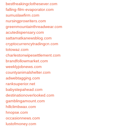
bestfreakingclothesever.com
falling-film-evaporator.com
sumuslawfirm.com
nursingprowriters.com
greenmountainthreadwear.com
acutedispensary.com
sattamatkanewsblog.com
cryptocurrencytradingcn.com
totowaz.com
charlestonwipesettlement.com
brandfollowmarket.com
weeklyjobnews.com
countyanimalshelter.com
adwebtagging.com
ranksuperior.net
babystepahead.com
destinationoverlooked.com
gamblingamount.com
hillclimbwax.com
hnopse.com
occasionnews.com
lustofmoney.com