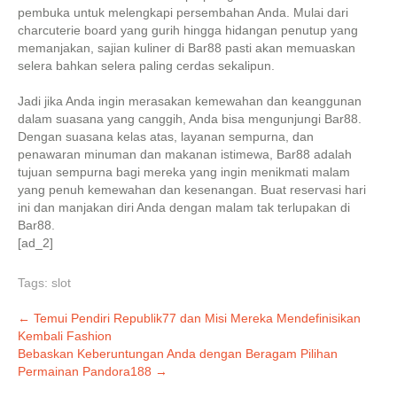
pembuka untuk melengkapi persembahan Anda. Mulai dari
charcuterie board yang gurih hingga hidangan penutup yang
memanjakan, sajian kuliner di Bar88 pasti akan memuaskan
selera bahkan selera paling cerdas sekalipun.
Jadi jika Anda ingin merasakan kemewahan dan keanggunan
dalam suasana yang canggih, Anda bisa mengunjungi Bar88.
Dengan suasana kelas atas, layanan sempurna, dan
penawaran minuman dan makanan istimewa, Bar88 adalah
tujuan sempurna bagi mereka yang ingin menikmati malam
yang penuh kemewahan dan kesenangan. Buat reservasi hari
ini dan manjakan diri Anda dengan malam tak terlupakan di
Bar88.
[ad_2]
Tags:
slot
Post
←
Temui Pendiri Republik77 dan Misi Mereka Mendefinisikan
Kembali Fashion
navigation
Bebaskan Keberuntungan Anda dengan Beragam Pilihan
Permainan Pandora188
→