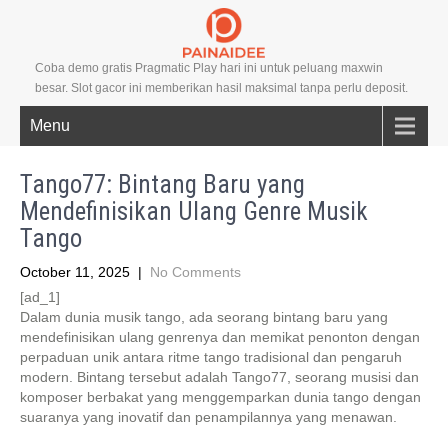
Coba demo gratis Pragmatic Play hari ini untuk peluang maxwin
besar. Slot gacor ini memberikan hasil maksimal tanpa perlu deposit.
Menu
Tango77: Bintang Baru yang
Mendefinisikan Ulang Genre Musik
Tango
October 11, 2025
|
No Comments
[ad_1]
Dalam dunia musik tango, ada seorang bintang baru yang
mendefinisikan ulang genrenya dan memikat penonton dengan
perpaduan unik antara ritme tango tradisional dan pengaruh
modern. Bintang tersebut adalah Tango77, seorang musisi dan
komposer berbakat yang menggemparkan dunia tango dengan
suaranya yang inovatif dan penampilannya yang menawan.