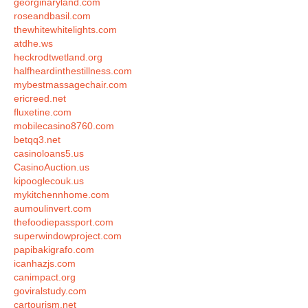
georginaryland.com
roseandbasil.com
thewhitewhitelights.com
atdhe.ws
heckrodtwetland.org
halfheardinthestillness.com
mybestmassagechair.com
ericreed.net
fluxetine.com
mobilecasino8760.com
betqq3.net
casinoloans5.us
CasinoAuction.us
kipooglecouk.us
mykitchennhome.com
aumoulinvert.com
thefoodiepassport.com
superwindowproject.com
papibakigrafo.com
icanhazjs.com
canimpact.org
goviralstudy.com
cartourism.net