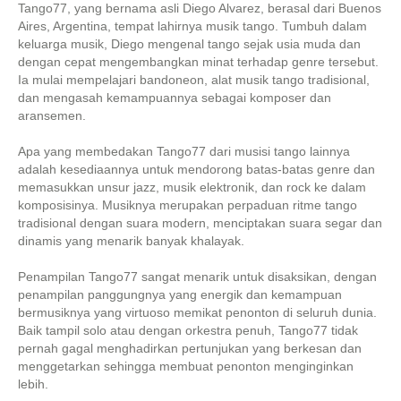
Tango77, yang bernama asli Diego Alvarez, berasal dari Buenos
Aires, Argentina, tempat lahirnya musik tango. Tumbuh dalam
keluarga musik, Diego mengenal tango sejak usia muda dan
dengan cepat mengembangkan minat terhadap genre tersebut.
Ia mulai mempelajari bandoneon, alat musik tango tradisional,
dan mengasah kemampuannya sebagai komposer dan
aransemen.
Apa yang membedakan Tango77 dari musisi tango lainnya
adalah kesediaannya untuk mendorong batas-batas genre dan
memasukkan unsur jazz, musik elektronik, dan rock ke dalam
komposisinya. Musiknya merupakan perpaduan ritme tango
tradisional dengan suara modern, menciptakan suara segar dan
dinamis yang menarik banyak khalayak.
Penampilan Tango77 sangat menarik untuk disaksikan, dengan
penampilan panggungnya yang energik dan kemampuan
bermusiknya yang virtuoso memikat penonton di seluruh dunia.
Baik tampil solo atau dengan orkestra penuh, Tango77 tidak
pernah gagal menghadirkan pertunjukan yang berkesan dan
menggetarkan sehingga membuat penonton menginginkan
lebih.