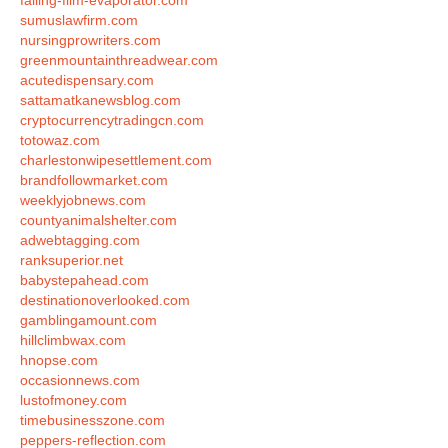
falling-film-evaporator.com
sumuslawfirm.com
nursingprowriters.com
greenmountainthreadwear.com
acutedispensary.com
sattamatkanewsblog.com
cryptocurrencytradingcn.com
totowaz.com
charlestonwipesettlement.com
brandfollowmarket.com
weeklyjobnews.com
countyanimalshelter.com
adwebtagging.com
ranksuperior.net
babystepahead.com
destinationoverlooked.com
gamblingamount.com
hillclimbwax.com
hnopse.com
occasionnews.com
lustofmoney.com
timebusinesszone.com
peppers-reflection.com