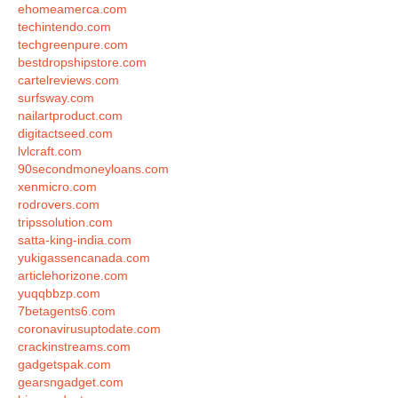
ehomeamerca.com
techintendo.com
techgreenpure.com
bestdropshipstore.com
cartelreviews.com
surfsway.com
nailartproduct.com
digitactseed.com
lvlcraft.com
90secondmoneyloans.com
xenmicro.com
rodrovers.com
tripssolution.com
satta-king-india.com
yukigassencanada.com
articlehorizone.com
yuqqbbzp.com
7betagents6.com
coronavirusuptodate.com
crackinstreams.com
gadgetspak.com
gearsngadget.com