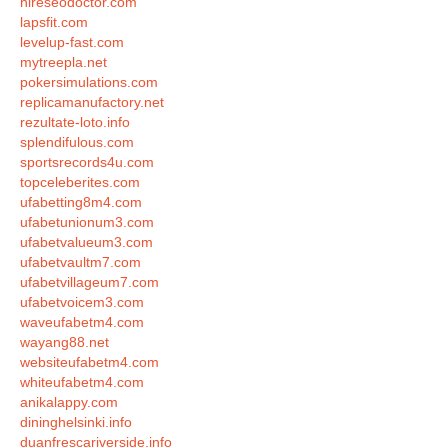
hireseodoctor.com
lapsfit.com
levelup-fast.com
mytreepla.net
pokersimulations.com
replicamanufactory.net
rezultate-loto.info
splendifulous.com
sportsrecords4u.com
topceleberites.com
ufabetting8m4.com
ufabetunionum3.com
ufabetvalueum3.com
ufabetvaultm7.com
ufabetvillageum7.com
ufabetvoicem3.com
waveufabetm4.com
wayang88.net
websiteufabetm4.com
whiteufabetm4.com
anikalappy.com
dininghelsinki.info
duanfrescariverside.info