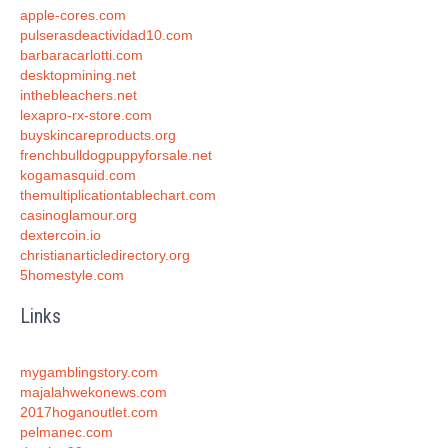
apple-cores.com
pulserasdeactividad10.com
barbaracarlotti.com
desktopmining.net
inthebleachers.net
lexapro-rx-store.com
buyskincareproducts.org
frenchbulldogpuppyforsale.net
kogamasquid.com
themultiplicationtablechart.com
casinoglamour.org
dextercoin.io
christianarticledirectory.org
5homestyle.com
Links
mygamblingstory.com
majalahwekonews.com
2017hoganoutlet.com
pelmanec.com