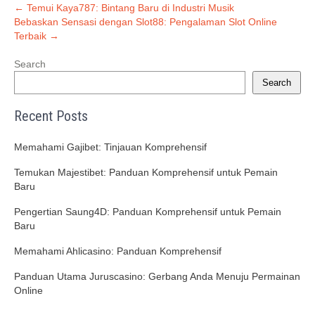
Post
←
Temui Kaya787: Bintang Baru di Industri Musik
Bebaskan Sensasi dengan Slot88: Pengalaman Slot Online
navigation
Terbaik
→
Search
Search
Recent Posts
Memahami Gajibet: Tinjauan Komprehensif
Temukan Majestibet: Panduan Komprehensif untuk Pemain
Baru
Pengertian Saung4D: Panduan Komprehensif untuk Pemain
Baru
Memahami Ahlicasino: Panduan Komprehensif
Panduan Utama Juruscasino: Gerbang Anda Menuju Permainan
Online