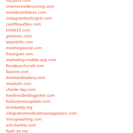
hycys05.com
onemoremilerunning.com
snowboardsteez.com
instagrambioforgirls.com
cashflowxfiles.com
kmbb10.com
getxtrem.com
weactinfo.com
meshingsocial.com
thearguer.com
marketing-mobile-app.com
floralpunchcraft.com
fiasone.com
danktankbattery.com
mealudo.com
charlie-day.com
livedirectbettingpoker.com
foxbusinessupdate.com
lovedaddy.org
integrativemedicalmassageplano.com
mrrugwashing.com
acb-bankia.com
flash-es.net