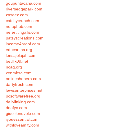
goupuntacana.com
riversedgepark.com
zaseez.com
catchycrunch.com
nofaphub.com
nefertitingalls.com
patsyscreations.com
income4proof.com
educaritas.org
lensajelajah.com
betflik09.net
ncaq.org
xenmicro.com
onlineshopera.com
dartyfresh.com
lewisenterprises.net
pcsoftwarefree.org
dailylinking.com
dnafyx.com
giocolenuvole.com
iyouessential.com
withloveamity.com