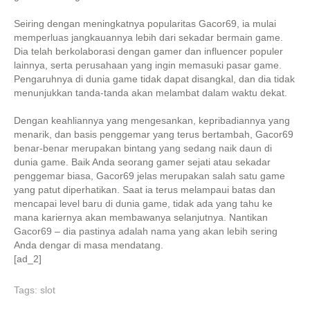
Seiring dengan meningkatnya popularitas Gacor69, ia mulai
memperluas jangkauannya lebih dari sekadar bermain game.
Dia telah berkolaborasi dengan gamer dan influencer populer
lainnya, serta perusahaan yang ingin memasuki pasar game.
Pengaruhnya di dunia game tidak dapat disangkal, dan dia tidak
menunjukkan tanda-tanda akan melambat dalam waktu dekat.
Dengan keahliannya yang mengesankan, kepribadiannya yang
menarik, dan basis penggemar yang terus bertambah, Gacor69
benar-benar merupakan bintang yang sedang naik daun di
dunia game. Baik Anda seorang gamer sejati atau sekadar
penggemar biasa, Gacor69 jelas merupakan salah satu game
yang patut diperhatikan. Saat ia terus melampaui batas dan
mencapai level baru di dunia game, tidak ada yang tahu ke
mana kariernya akan membawanya selanjutnya. Nantikan
Gacor69 – dia pastinya adalah nama yang akan lebih sering
Anda dengar di masa mendatang.
[ad_2]
Tags:
slot