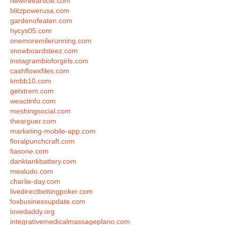
newfreearticle.com
blitzpowerusa.com
gardenofeaten.com
hycys05.com
onemoremilerunning.com
snowboardsteez.com
instagrambioforgirls.com
cashflowxfiles.com
kmbb10.com
getxtrem.com
weactinfo.com
meshingsocial.com
thearguer.com
marketing-mobile-app.com
floralpunchcraft.com
fiasone.com
danktankbattery.com
mealudo.com
charlie-day.com
livedirectbettingpoker.com
foxbusinessupdate.com
lovedaddy.org
integrativemedicalmassageplano.com