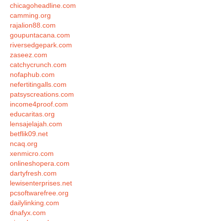
chicagoheadline.com
camming.org
rajalion88.com
goupuntacana.com
riversedgepark.com
zaseez.com
catchycrunch.com
nofaphub.com
nefertitingalls.com
patsyscreations.com
income4proof.com
educaritas.org
lensajelajah.com
betflik09.net
ncaq.org
xenmicro.com
onlineshopera.com
dartyfresh.com
lewisenterprises.net
pcsoftwarefree.org
dailylinking.com
dnafyx.com