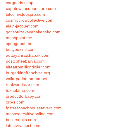
cargoods.shop
capetownacupuncture.com
bitcoinvideospro.com
cosmiccrowcollective.com
alain-jacquet.com
gotisouizakayabakeneko.com
meshpoint.me
spongebob.net
busyboxintl.com
auttayanratchapak.com
postcoffeebarva.com
elteatromilliondollar.com
burgerkingfranchise.org
vallarpadathamma.net
realworldsize.com
teknolama.com
productforbaby.com
orb-z.com
fosterscoachhousetavern.com
mesasdecultivoonline.com
boilersnbits.com
latestviralpost.com