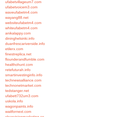
ufabetvillageum7.com
ufabetvoicem3.com
waveufabetm4.com
wayang88.net
websiteufabetm4.com
whiteufabetm4.com
anikalappy.com
dininghelsinki.info
duanfrescariverside.info
etilerx.com
finestreplica.net
flounderandfumble.com
healthohunt.com
retefuturah.info
smartinvestinginfo.info
technewsalliance.com
technonetmarket.com
tedstanger.net
ufabett732um3.com
uskola.info
wagonpaints.info
waitfornext.com
clearvisionmarketing.co