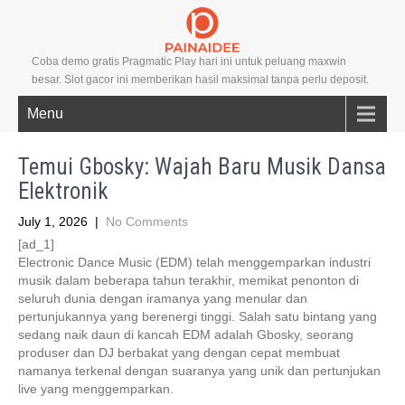
Coba demo gratis Pragmatic Play hari ini untuk peluang maxwin
besar. Slot gacor ini memberikan hasil maksimal tanpa perlu deposit.
Menu
Temui Gbosky: Wajah Baru Musik Dansa
Elektronik
July 1, 2026
|
No Comments
[ad_1]
Electronic Dance Music (EDM) telah menggemparkan industri
musik dalam beberapa tahun terakhir, memikat penonton di
seluruh dunia dengan iramanya yang menular dan
pertunjukannya yang berenergi tinggi. Salah satu bintang yang
sedang naik daun di kancah EDM adalah Gbosky, seorang
produser dan DJ berbakat yang dengan cepat membuat
namanya terkenal dengan suaranya yang unik dan pertunjukan
live yang menggemparkan.