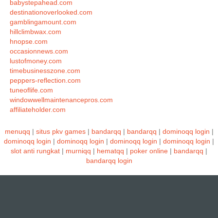
babystepahead.com
destinationoverlooked.com
gamblingamount.com
hillclimbwax.com
hnopse.com
occasionnews.com
lustofmoney.com
timebusinesszone.com
peppers-reflection.com
tuneoflife.com
windowwellmaintenancepros.com
affiliateholder.com
menuqq
|
situs pkv games
|
bandarqq
|
bandarqq
|
dominoqq login
|
dominoqq login
|
dominoqq login
|
dominoqq login
|
dominoqq login
|
slot anti rungkat
|
murniqq
|
hematqq
|
poker online
|
bandarqq
|
bandarqq login