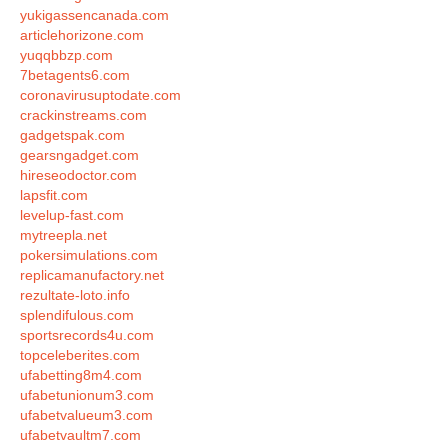
yukigassencanada.com
articlehorizone.com
yuqqbbzp.com
7betagents6.com
coronavirusuptodate.com
crackinstreams.com
gadgetspak.com
gearsngadget.com
hireseodoctor.com
lapsfit.com
levelup-fast.com
mytreepla.net
pokersimulations.com
replicamanufactory.net
rezultate-loto.info
splendifulous.com
sportsrecords4u.com
topceleberites.com
ufabetting8m4.com
ufabetunionum3.com
ufabetvalueum3.com
ufabetvaultm7.com