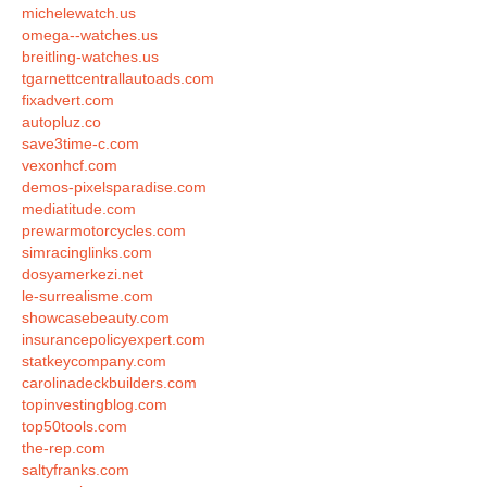
michelewatch.us
omega--watches.us
breitling-watches.us
tgarnettcentrallautoads.com
fixadvert.com
autopluz.co
save3time-c.com
vexonhcf.com
demos-pixelsparadise.com
mediatitude.com
prewarmotorcycles.com
simracinglinks.com
dosyamerkezi.net
le-surrealisme.com
showcasebeauty.com
insurancepolicyexpert.com
statkeycompany.com
carolinadeckbuilders.com
topinvestingblog.com
top50tools.com
the-rep.com
saltyfranks.com