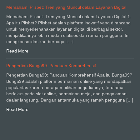
Memahami Plisbet: Tren yang Muncul dalam Layanan Digital
Memahami Plisbet: Tren yang Muncul dalam Layanan Digital 1.
Apa itu Plisbet? Plisbet adalah platform inovatif yang dirancang
untuk menyederhanakan layanan digital di berbagai sektor,
menjadikannya lebih mudah diakses dan ramah pengguna. Ini
mengkonsolidasikan berbagai […]
Read More
Pengertian Bunga99: Panduan Komprehensif
Pengertian Bunga99: Panduan Komprehensif Apa itu Bunga99?
Bunga99 adalah platform permainan online yang mendapatkan
popularitas karena beragam pilihan perjudiannya, terutama
berfokus pada slot online, permainan meja, dan pengalaman
dealer langsung. Dengan antarmuka yang ramah pengguna […]
Read More