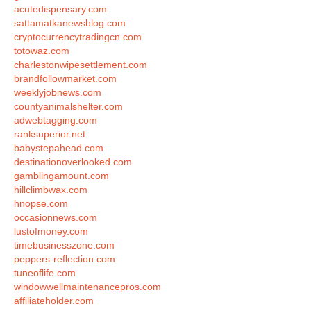
acutedispensary.com
sattamatkanewsblog.com
cryptocurrencytradingcn.com
totowaz.com
charlestonwipesettlement.com
brandfollowmarket.com
weeklyjobnews.com
countyanimalshelter.com
adwebtagging.com
ranksuperior.net
babystepahead.com
destinationoverlooked.com
gamblingamount.com
hillclimbwax.com
hnopse.com
occasionnews.com
lustofmoney.com
timebusinesszone.com
peppers-reflection.com
tuneoflife.com
windowwellmaintenancepros.com
affiliateholder.com