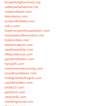
burgerkingfranchise.org
vallarpadathamma.net
realworldsize.com
teknolama.com
productforbaby.com
orb-z.com
fosterscoachhousetavern.com
mesasdecultivoonline.com
boilersnbits.com
latestviralpost.com
newfreearticle.com
blitzpowerusa.com
gardenofeaten.com
hycys05.com
onemoremilerunning.com
snowboardsteez.com
instagrambioforgirls.com
cashflowxfiles.com
kmbb10.com
getxtrem.com
weactinfo.com
meshingsocial.com