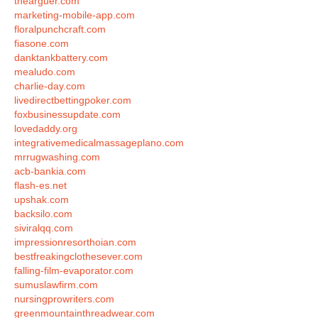
thearguer.com
marketing-mobile-app.com
floralpunchcraft.com
fiasone.com
danktankbattery.com
mealudo.com
charlie-day.com
livedirectbettingpoker.com
foxbusinessupdate.com
lovedaddy.org
integrativemedicalmassageplano.com
mrrugwashing.com
acb-bankia.com
flash-es.net
upshak.com
backsilo.com
siviralqq.com
impressionresorthoian.com
bestfreakingclothesever.com
falling-film-evaporator.com
sumuslawfirm.com
nursingprowriters.com
greenmountainthreadwear.com