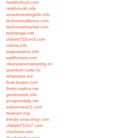
healthohunt.com
retefuturah.info
smartinvestinginfo.info
technewsalliance.com
technonetmarket.com
tedstanger.net
ufabett732um3.com
uskola.info
wagonpaints.info
waitfornext.com
clearvisionmarketing.co
quantum-code.co
whatnews.me
final-dream.com
finest-replica.net
gestioneinh.info
prosportdaily.net
salesinvest22.com
teseract.org
trendy-ama-shop.com
ufabett732m7.com
visiofood.com
droidwindow.com