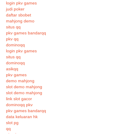
login pkv games
judi poker
daftar sbobet
mahjong demo
situs qq
pkv games bandarqq
pkv qq
dominoqq
login pkv games
situs qq
dominoqq
asikqq
pkv games
demo mahjong
slot demo mahjong
slot demo mahjong
link slot gacor
dominoqq pkv
pkv games bandarqq
data keluaran hk
slot pg
qq