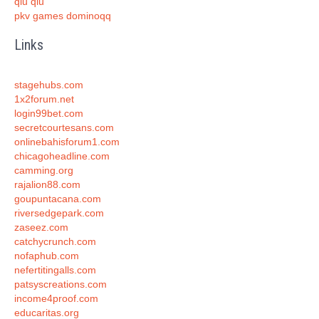
qiu qiu
pkv games dominoqq
Links
stagehubs.com
1x2forum.net
login99bet.com
secretcourtesans.com
onlinebahisforum1.com
chicagoheadline.com
camming.org
rajalion88.com
goupuntacana.com
riversedgepark.com
zaseez.com
catchycrunch.com
nofaphub.com
nefertitingalls.com
patsyscreations.com
income4proof.com
educaritas.org