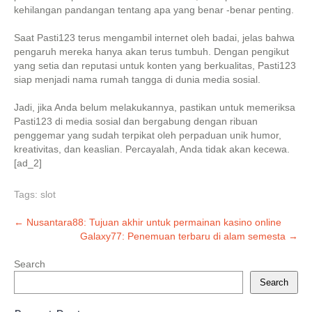
kehilangan pandangan tentang apa yang benar -benar penting.
Saat Pasti123 terus mengambil internet oleh badai, jelas bahwa
pengaruh mereka hanya akan terus tumbuh. Dengan pengikut
yang setia dan reputasi untuk konten yang berkualitas, Pasti123
siap menjadi nama rumah tangga di dunia media sosial.
Jadi, jika Anda belum melakukannya, pastikan untuk memeriksa
Pasti123 di media sosial dan bergabung dengan ribuan
penggemar yang sudah terpikat oleh perpaduan unik humor,
kreativitas, dan keaslian. Percayalah, Anda tidak akan kecewa.
[ad_2]
Tags:
slot
Post
←
Nusantara88: Tujuan akhir untuk permainan kasino online
Galaxy77: Penemuan terbaru di alam semesta
→
navigation
Search
Search