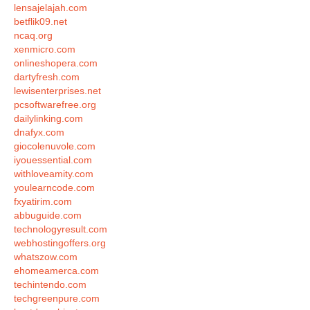
lensajelajah.com
betflik09.net
ncaq.org
xenmicro.com
onlineshopera.com
dartyfresh.com
lewisenterprises.net
pcsoftwarefree.org
dailylinking.com
dnafyx.com
giocolenuvole.com
iyouessential.com
withloveamity.com
youlearncode.com
fxyatirim.com
abbuguide.com
technologyresult.com
webhostingoffers.org
whatszow.com
ehomeamerca.com
techintendo.com
techgreenpure.com