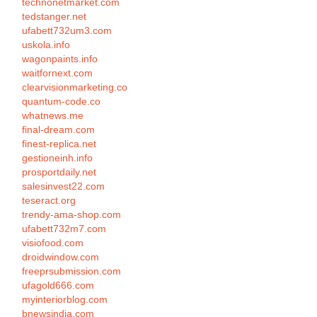
technonetmarket.com
tedstanger.net
ufabett732um3.com
uskola.info
wagonpaints.info
waitfornext.com
clearvisionmarketing.co
quantum-code.co
whatnews.me
final-dream.com
finest-replica.net
gestioneinh.info
prosportdaily.net
salesinvest22.com
teseract.org
trendy-ama-shop.com
ufabett732m7.com
visiofood.com
droidwindow.com
freeprsubmission.com
ufagold666.com
myinteriorblog.com
bnewsindia.com