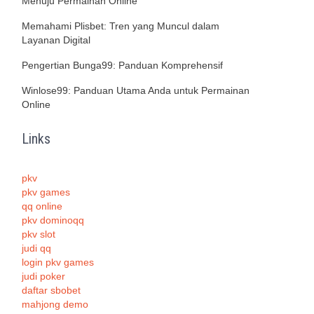
Menuju Permainan Online
Memahami Plisbet: Tren yang Muncul dalam
Layanan Digital
Pengertian Bunga99: Panduan Komprehensif
Winlose99: Panduan Utama Anda untuk Permainan
Online
Links
pkv
pkv games
qq online
pkv dominoqq
pkv slot
judi qq
login pkv games
judi poker
daftar sbobet
mahjong demo