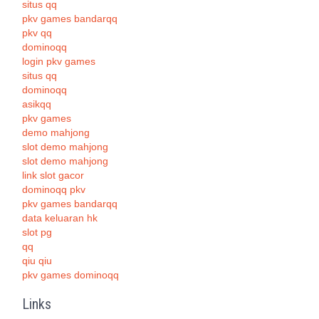
situs qq
pkv games bandarqq
pkv qq
dominoqq
login pkv games
situs qq
dominoqq
asikqq
pkv games
demo mahjong
slot demo mahjong
slot demo mahjong
link slot gacor
dominoqq pkv
pkv games bandarqq
data keluaran hk
slot pg
qq
qiu qiu
pkv games dominoqq
Links