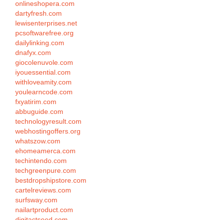
onlineshopera.com
dartyfresh.com
lewisenterprises.net
pcsoftwarefree.org
dailylinking.com
dnafyx.com
giocolenuvole.com
iyouessential.com
withloveamity.com
youlearncode.com
fxyatirim.com
abbuguide.com
technologyresult.com
webhostingoffers.org
whatszow.com
ehomeamerca.com
techintendo.com
techgreenpure.com
bestdropshipstore.com
cartelreviews.com
surfsway.com
nailartproduct.com
digitactseed.com