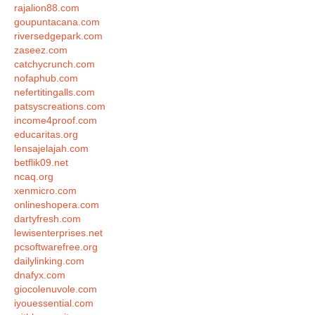
rajalion88.com
goupuntacana.com
riversedgepark.com
zaseez.com
catchycrunch.com
nofaphub.com
nefertitingalls.com
patsyscreations.com
income4proof.com
educaritas.org
lensajelajah.com
betflik09.net
ncaq.org
xenmicro.com
onlineshopera.com
dartyfresh.com
lewisenterprises.net
pcsoftwarefree.org
dailylinking.com
dnafyx.com
giocolenuvole.com
iyouessential.com