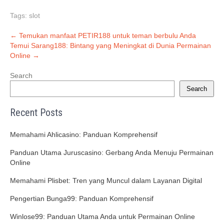
Tags:
slot
Post
←
Temukan manfaat PETIR188 untuk teman berbulu Anda
Temui Sarang188: Bintang yang Meningkat di Dunia Permainan
navigation
Online
→
Search
Search
Recent Posts
Memahami Ahlicasino: Panduan Komprehensif
Panduan Utama Juruscasino: Gerbang Anda Menuju Permainan
Online
Memahami Plisbet: Tren yang Muncul dalam Layanan Digital
Pengertian Bunga99: Panduan Komprehensif
Winlose99: Panduan Utama Anda untuk Permainan Online