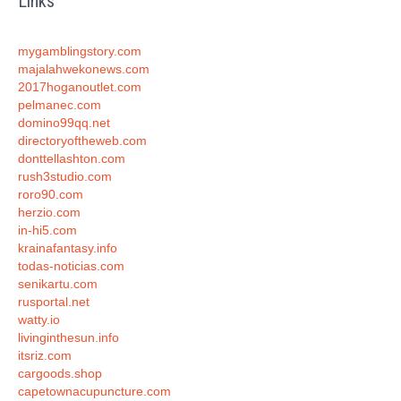
Links
mygamblingstory.com
majalahwekonews.com
2017hoganoutlet.com
pelmanec.com
domino99qq.net
directoryoftheweb.com
donttellashton.com
rush3studio.com
roro90.com
herzio.com
in-hi5.com
krainafantasy.info
todas-noticias.com
senikartu.com
rusportal.net
watty.io
livinginthesun.info
itsriz.com
cargoods.shop
capetownacupuncture.com