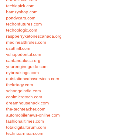
techiepick.com
bamzyshop.com
pondycars.com
techonfutures.com
techoologic.com
raspberryketonescanada.org
medihealthrules.com
usathrill.com
vshapedental.com
canfandalucia.org
yourengineguide.com
nybreakings.com
outstationcabsservices.com
thekrtagy.com
xchangeindia.com
coolmicrotech.com
dreamhousehack.com
the-techteacher.com
automobilenews-online.com
fashionalltimes.com
totaldigitalforum.com
technoarmaan.com