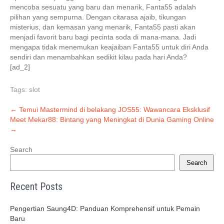
mencoba sesuatu yang baru dan menarik, Fanta55 adalah
pilihan yang sempurna. Dengan citarasa ajaib, tikungan
misterius, dan kemasan yang menarik, Fanta55 pasti akan
menjadi favorit baru bagi pecinta soda di mana-mana. Jadi
mengapa tidak menemukan keajaiban Fanta55 untuk diri Anda
sendiri dan menambahkan sedikit kilau pada hari Anda?
[ad_2]
Tags:
slot
Post
←
Temui Mastermind di belakang JOS55: Wawancara Eksklusif
Meet Mekar88: Bintang yang Meningkat di Dunia Gaming Online
navigation
→
Search
Search
Recent Posts
Pengertian Saung4D: Panduan Komprehensif untuk Pemain
Baru