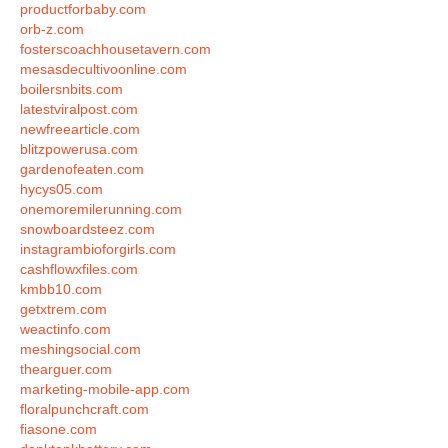
productforbaby.com
orb-z.com
fosterscoachhousetavern.com
mesasdecultivoonline.com
boilersnbits.com
latestviralpost.com
newfreearticle.com
blitzpowerusa.com
gardenofeaten.com
hycys05.com
onemoremilerunning.com
snowboardsteez.com
instagrambioforgirls.com
cashflowxfiles.com
kmbb10.com
getxtrem.com
weactinfo.com
meshingsocial.com
thearguer.com
marketing-mobile-app.com
floralpunchcraft.com
fiasone.com