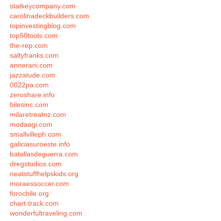
statkeycompany.com
carolinadeckbuilders.com
topinvestingblog.com
top50tools.com
the-rep.com
saltyfranks.com
annerani.com
jazzatude.com
0022pa.com
zeroshare.info
bilesinc.com
milaretreatnz.com
modaagi.com
smallvilleph.com
galiciasuroeste.info
batallasdeguerra.com
dregstudios.com
neatstuffhelpskids.org
moraessoccer.com
forochile.org
chart-track.com
wonderfultraveling.com