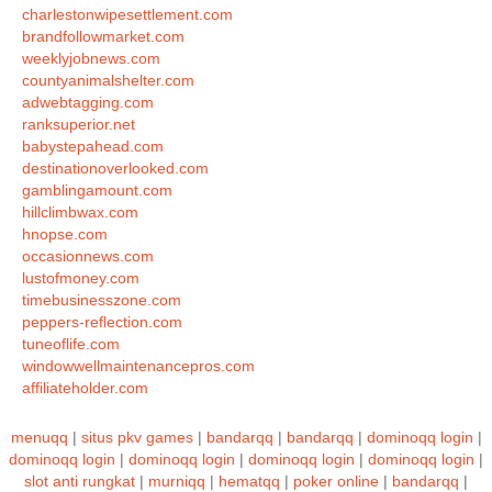
charlestonwipesettlement.com
brandfollowmarket.com
weeklyjobnews.com
countyanimalshelter.com
adwebtagging.com
ranksuperior.net
babystepahead.com
destinationoverlooked.com
gamblingamount.com
hillclimbwax.com
hnopse.com
occasionnews.com
lustofmoney.com
timebusinesszone.com
peppers-reflection.com
tuneoflife.com
windowwellmaintenancepros.com
affiliateholder.com
menuqq
|
situs pkv games
|
bandarqq
|
bandarqq
|
dominoqq login
|
dominoqq login
|
dominoqq login
|
dominoqq login
|
dominoqq login
|
slot anti rungkat
|
murniqq
|
hematqq
|
poker online
|
bandarqq
|