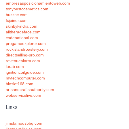
empresasposicionamientoweb.com
tonybestcosmetics.com
buzznc.com
fxjoiner.com
skinbykindra.com
alltherageface.com
codenational.com
progameexplorer.com
rockislandroastery.com
directselling-pro.com
revenuealarm.com
lurab.com
ignitioncoilguide.com
mytechcomputer.com
bioslot168.com
artsandcraftsauthority.com
webservicelive.com
Links
jimsfamousbbq.com