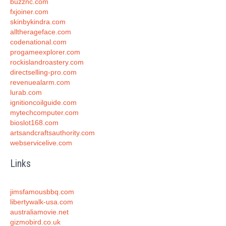
buzznc.com
fxjoiner.com
skinbykindra.com
alltherageface.com
codenational.com
progameexplorer.com
rockislandroastery.com
directselling-pro.com
revenuealarm.com
lurab.com
ignitioncoilguide.com
mytechcomputer.com
bioslot168.com
artsandcraftsauthority.com
webservicelive.com
Links
jimsfamousbbq.com
libertywalk-usa.com
australiamovie.net
gizmobird.co.uk