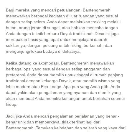
Bagi mereka yang mencari petualangan, Bantengmerah
menawarkan berbagai kegiatan di luar ruangan yang sesuai
dengan setiap selera. Anda dapat melakukan trekking melalui
hutan, arung jeram di sungai, atau bahkan mencoba tangan
Anda dengan teknik berburu Dayak tradisional. Desa ini juga
merupakan basis yang tepat untuk menjelajahi daerah
sekitarnya, dengan peluang untuk hiking, berkemah, dan
mengunjungi lokasi budaya di dekatnya.
Ketika datang ke akomodasi, Bantengmerah menawarkan
berbagai opsi yang sesuai dengan setiap anggaran dan
preferensi. Anda dapat memilih untuk tinggal di rumah panjang
tradisional dengan keluarga Dayak, atau memilih wisma yang
lebih modern atau Eco-Lodge. Apa pun yang Anda pilih, Anda
dapat yakin akan pengalaman yang nyaman dan otentik yang
akan membuat Anda memiliki kenangan untuk bertahan seumur
hidup.
Jadi, jika Anda mencari pengalaman perjalanan yang benar -
benar unik dan memperkaya, tidak terlihat lagi dari
Bantengmerah. Temukan keindahan dan sejarah yang kaya dari