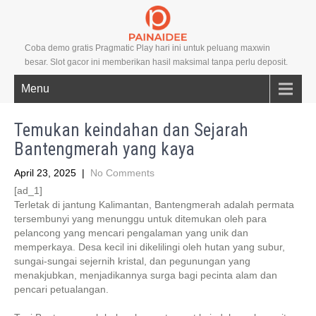
Coba demo gratis Pragmatic Play hari ini untuk peluang maxwin
besar. Slot gacor ini memberikan hasil maksimal tanpa perlu deposit.
Menu
Temukan keindahan dan Sejarah
Bantengmerah yang kaya
April 23, 2025
|
No Comments
[ad_1]
Terletak di jantung Kalimantan, Bantengmerah adalah permata
tersembunyi yang menunggu untuk ditemukan oleh para
pelancong yang mencari pengalaman yang unik dan
memperkaya. Desa kecil ini dikelilingi oleh hutan yang subur,
sungai-sungai sejernih kristal, dan pegunungan yang
menakjubkan, menjadikannya surga bagi pecinta alam dan
pencari petualangan.