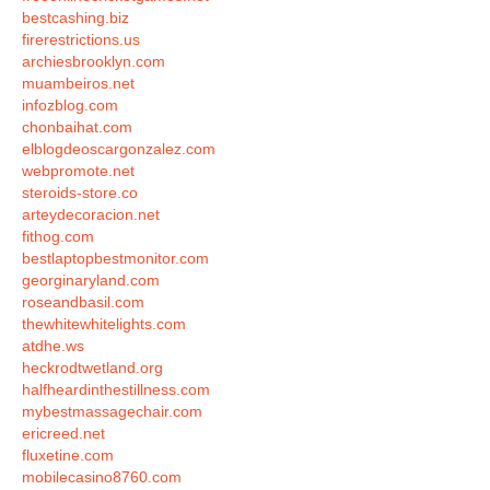
bestcashing.biz
firerestrictions.us
archiesbrooklyn.com
muambeiros.net
infozblog.com
chonbaihat.com
elblogdeoscargonzalez.com
webpromote.net
steroids-store.co
arteydecoracion.net
fithog.com
bestlaptopbestmonitor.com
georginaryland.com
roseandbasil.com
thewhitewhitelights.com
atdhe.ws
heckrodtwetland.org
halfheardinthestillness.com
mybestmassagechair.com
ericreed.net
fluxetine.com
mobilecasino8760.com