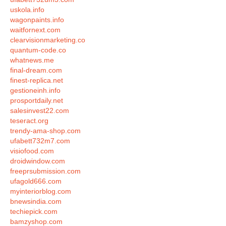
uskola.info
wagonpaints.info
waitfornext.com
clearvisionmarketing.co
quantum-code.co
whatnews.me
final-dream.com
finest-replica.net
gestioneinh.info
prosportdaily.net
salesinvest22.com
teseract.org
trendy-ama-shop.com
ufabett732m7.com
visiofood.com
droidwindow.com
freeprsubmission.com
ufagold666.com
myinteriorblog.com
bnewsindia.com
techiepick.com
bamzyshop.com