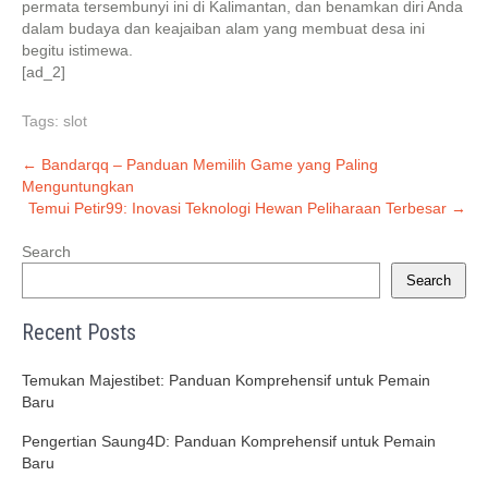
permata tersembunyi ini di Kalimantan, dan benamkan diri Anda
dalam budaya dan keajaiban alam yang membuat desa ini
begitu istimewa.
[ad_2]
Tags:
slot
Post
←
Bandarqq – Panduan Memilih Game yang Paling
Menguntungkan
navigation
Temui Petir99: Inovasi Teknologi Hewan Peliharaan Terbesar
→
Search
Search
Recent Posts
Temukan Majestibet: Panduan Komprehensif untuk Pemain
Baru
Pengertian Saung4D: Panduan Komprehensif untuk Pemain
Baru