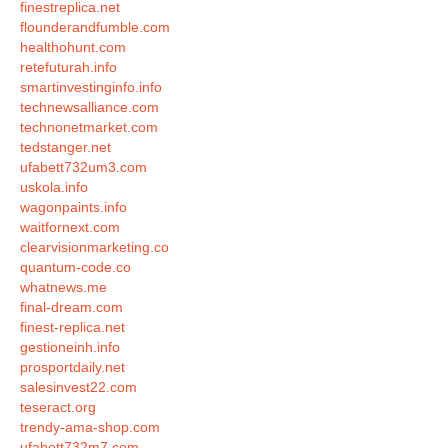
finestreplica.net
flounderandfumble.com
healthohunt.com
retefuturah.info
smartinvestinginfo.info
technewsalliance.com
technonetmarket.com
tedstanger.net
ufabett732um3.com
uskola.info
wagonpaints.info
waitfornext.com
clearvisionmarketing.co
quantum-code.co
whatnews.me
final-dream.com
finest-replica.net
gestioneinh.info
prosportdaily.net
salesinvest22.com
teseract.org
trendy-ama-shop.com
ufabett732m7.com