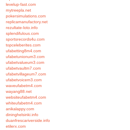
levelup-fast.com
mytreepla.net
pokersimulations.com
replicamanufactory.net
rezultate-loto.info
splendifulous.com
sportsrecords4u.com
topceleberites.com
ufabetting8m4.com
ufabetunionum3.com
ufabetvalueum3.com
ufabetvaultm7.com
ufabetvillageum7.com
ufabetvoicem3.com
waveufabetm4.com
wayang88.net
websiteufabetm4.com
whiteufabetm4.com
anikalappy.com
dininghelsinki.info
duanfrescariverside.info
etilerx.com