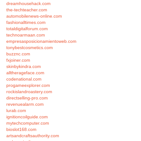
dreamhousehack.com
the-techteacher.com
automobilenews-online.com
fashionalltimes.com
totaldigitalforum.com
technoarmaan.com
empresasposicionamientoweb.com
tonybestcosmetics.com
buzznc.com
fxjoiner.com
skinbykindra.com
alltherageface.com
codenational.com
progameexplorer.com
rockislandroastery.com
directselling-pro.com
revenuealarm.com
lurab.com
ignitioncoilguide.com
mytechcomputer.com
bioslot168.com
artsandcraftsauthority.com