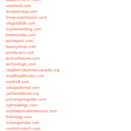
visiofood.com
droidwindow.com
freeprsubmission.com
ufagold666.com
myinteriorblog.com
bnewsindia.com
techiepick.com
bamzyshop.com
pondycars.com
techonfutures.com
techoologic.com
raspberryketonescanada.org
medihealthrules.com
usathrill.com
vshapedental.com
canfandalucia.org
yourengineguide.com
nybreakings.com
outstationcabsservices.com
thekrtagy.com
xchangeindia.com
coolmicrotech.com