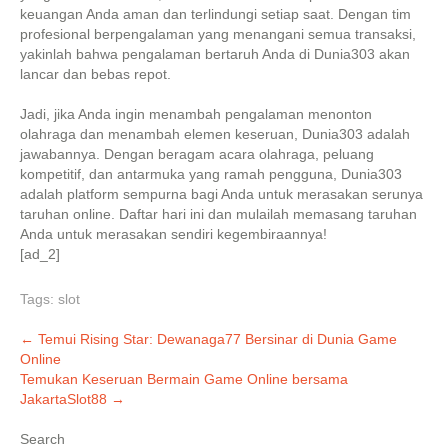
keuangan Anda aman dan terlindungi setiap saat. Dengan tim
profesional berpengalaman yang menangani semua transaksi,
yakinlah bahwa pengalaman bertaruh Anda di Dunia303 akan
lancar dan bebas repot.
Jadi, jika Anda ingin menambah pengalaman menonton
olahraga dan menambah elemen keseruan, Dunia303 adalah
jawabannya. Dengan beragam acara olahraga, peluang
kompetitif, dan antarmuka yang ramah pengguna, Dunia303
adalah platform sempurna bagi Anda untuk merasakan serunya
taruhan online. Daftar hari ini dan mulailah memasang taruhan
Anda untuk merasakan sendiri kegembiraannya!
[ad_2]
Tags:
slot
Post
←
Temui Rising Star: Dewanaga77 Bersinar di Dunia Game
Online
navigation
Temukan Keseruan Bermain Game Online bersama
JakartaSlot88
→
Search