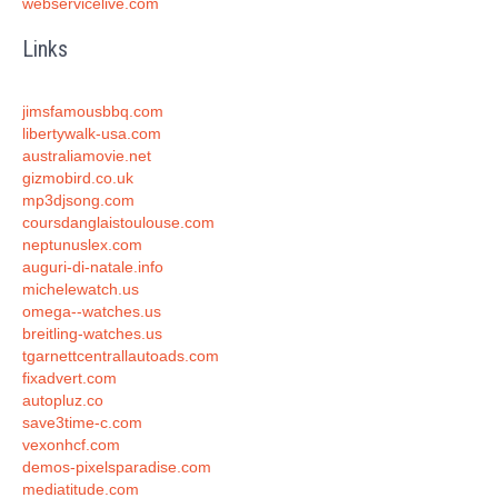
webservicelive.com
Links
jimsfamousbbq.com
libertywalk-usa.com
australiamovie.net
gizmobird.co.uk
mp3djsong.com
coursdanglaistoulouse.com
neptunuslex.com
auguri-di-natale.info
michelewatch.us
omega--watches.us
breitling-watches.us
tgarnettcentrallautoads.com
fixadvert.com
autopluz.co
save3time-c.com
vexonhcf.com
demos-pixelsparadise.com
mediatitude.com