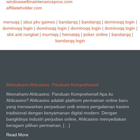
windowwellmaintenancepros.com
affiliateholder.com
menuqq
|
situs pkv games
|
bandarqq
|
bandarqq
|
dominoqq login
|
dominoqq login
|
dominoqq login
|
dominoqq login
|
dominoqq login
|
slot anti rungkat
|
murniqq
|
hematqq
|
poker online
|
bandarqq
|
bandarqq login
Memahami Ahlicasino: Panduan Komprehensif
Memahami Ahlicasino: Panduan Komprehensif Apa itu
Ahlicasino? Ahlicasino adalah platform permainan online baru
yang menawarkan perpaduan unik antara pengalaman kasino
tradisional dengan kenyamanan digital modern. Dengan
bangkitnya industri perjudian online, Ahlicasino menyediakan
beragam pilihan permainan, […]
Read More