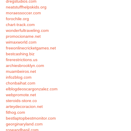
dregstudios.com
neatstuffhelpskids.org
moraessoccer.com
forochile.org
chart-track.com
wonderfultraveling.com
promocioname.net
wimaxworld.com
freeonlinecricketgames.net
bestcashing.biz
firerestrictions.us
archiesbrooklyn.com
muambeiros.net
infozblog.com
chonbaihat.com
elblogdeoscargonzalez.com
webpromote.net
steroids-store.co
arteydecoracion.net
fithog.com
bestlaptopbestmonitor.com
georginaryland.com
roseandbasil.com