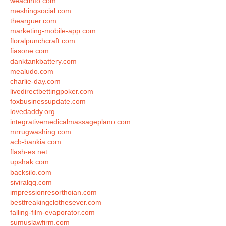
weactinfo.com
meshingsocial.com
thearguer.com
marketing-mobile-app.com
floralpunchcraft.com
fiasone.com
danktankbattery.com
mealudo.com
charlie-day.com
livedirectbettingpoker.com
foxbusinessupdate.com
lovedaddy.org
integrativemedicalmassageplano.com
mrrugwashing.com
acb-bankia.com
flash-es.net
upshak.com
backsilo.com
siviralqq.com
impressionresorthoian.com
bestfreakingclothesever.com
falling-film-evaporator.com
sumuslawfirm.com