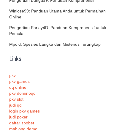
Pengertian Bunga99: Panduan Komprehensif
Winlose99: Panduan Utama Anda untuk Permainan
Online
Pengertian Parlay4D: Panduan Komprehensif untuk
Pemula
Mpoid: Spesies Langka dan Misterius Terungkap
Links
pkv
pkv games
qq online
pkv dominoqq
pkv slot
judi qq
login pkv games
judi poker
daftar sbobet
mahjong demo