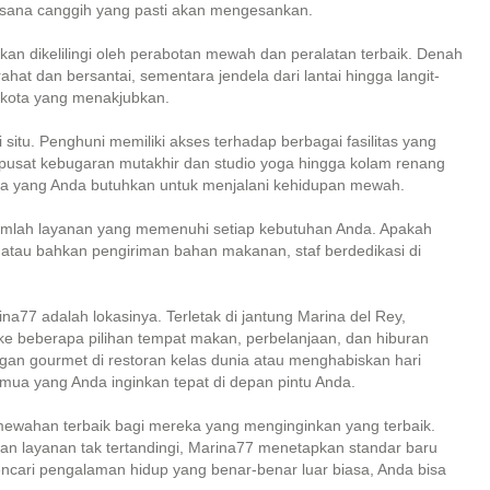
asana canggih yang pasti akan mengesankan.
kan dikelilingi oleh perabotan mewah dan peralatan terbaik. Denah
hat dan bersantai, sementara jendela dari lantai hingga langit-
kota yang menakjubkan.
itu. Penghuni memiliki akses terhadap berbagai fasilitas yang
pusat kebugaran mutakhir dan studio yoga hingga kolam renang
a yang Anda butuhkan untuk menjalani kehidupan mewah.
ejumlah layanan yang memenuhi setiap kebutuhan Anda. Apakah
 atau bahkan pengiriman bahan makanan, staf berdedikasi di
a77 adalah lokasinya. Terletak di jantung Marina del Rey,
 beberapa pilihan tempat makan, perbelanjaan, dan hiburan
angan gourmet di restoran kelas dunia atau menghabiskan hari
emua yang Anda inginkan tepat di depan pintu Anda.
wahan terbaik bagi mereka yang menginginkan yang terbaik.
dan layanan tak tertandingi, Marina77 menetapkan standar baru
ncari pengalaman hidup yang benar-benar luar biasa, Anda bisa