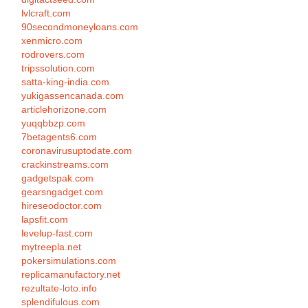
lvlcraft.com
90secondmoneyloans.com
xenmicro.com
rodrovers.com
tripssolution.com
satta-king-india.com
yukigassencanada.com
articlehorizone.com
yuqqbbzp.com
7betagents6.com
coronavirusuptodate.com
crackinstreams.com
gadgetspak.com
gearsngadget.com
hireseodoctor.com
lapsfit.com
levelup-fast.com
mytreepla.net
pokersimulations.com
replicamanufactory.net
rezultate-loto.info
splendifulous.com