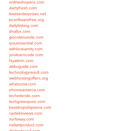
onlineshopera.com
dartyfresh.com
lewisenterprises.net
pcsoftwarefree.org
dailylinking.com
dnafyx.com
giocolenuvole.com
iyouessential.com
withloveamity.com
youlearncode.com
fxyatirim.com
abbuguide.com
technologyresult.com
webhostingoffers.org
whatszow.com
ehomeamerca.com
techintendo.com
techgreenpure.com
bestdropshipstore.com
cartelreviews.com
surfsway.com
nailartproduct.com
digitactseed.com