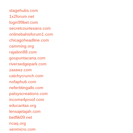
stagehubs.com
1x2forum.net
login99bet.com
secretcourtesans.com
onlinebahisforum1.com
chicagoheadline.com
camming.org
rajalion88.com
goupuntacana.com
riversedgepark.com
zaseez.com
catchycrunch.com
nofaphub.com
nefertitingalls.com
patsyscreations.com
income4proof.com
educaritas.org
lensajelajah.com
betflik09.net
ncaq.org
xenmicro.com