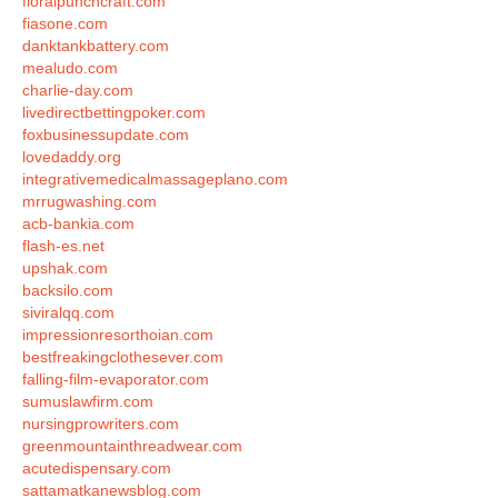
floralpunchcraft.com
fiasone.com
danktankbattery.com
mealudo.com
charlie-day.com
livedirectbettingpoker.com
foxbusinessupdate.com
lovedaddy.org
integrativemedicalmassageplano.com
mrrugwashing.com
acb-bankia.com
flash-es.net
upshak.com
backsilo.com
siviralqq.com
impressionresorthoian.com
bestfreakingclothesever.com
falling-film-evaporator.com
sumuslawfirm.com
nursingprowriters.com
greenmountainthreadwear.com
acutedispensary.com
sattamatkanewsblog.com