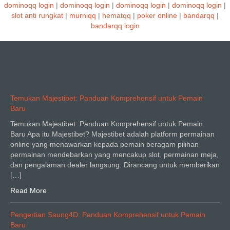
dominoqq login
|
dominoqq login
|
dominoqq login
|
dominoqq login
|
slot anti rungkat
|
murniqq
|
hematqq
|
poker online
|
bandarqq
|
bandarqq login
Temukan Majestibet: Panduan Komprehensif untuk Pemain
Baru
Temukan Majestibet: Panduan Komprehensif untuk Pemain
Baru Apa itu Majestibet? Majestibet adalah platform permainan
online yang menawarkan kepada pemain beragam pilihan
permainan mendebarkan yang mencakup slot, permainan meja,
dan pengalaman dealer langsung. Dirancang untuk memberikan
[…]
Read More
Pengertian Saung4D: Panduan Komprehensif untuk Pemain
Baru