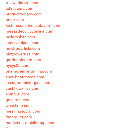
realworldsize.com
teknolama.com
productforbaby.com
orb-z.com
fosterscoachhousetavern.com
mesasdecultivoonline.com
boilersnbits.com
latestviralpost.com
newfreearticle.com
blitzpowerusa.com
gardenofeaten.com
hycys05.com
onemoremilerunning.com
snowboardsteez.com
instagrambioforgirls.com
cashflowxfiles.com
kmbb10.com
getxtrem.com
weactinfo.com
meshingsocial.com
thearguer.com
marketing-mobile-app.com