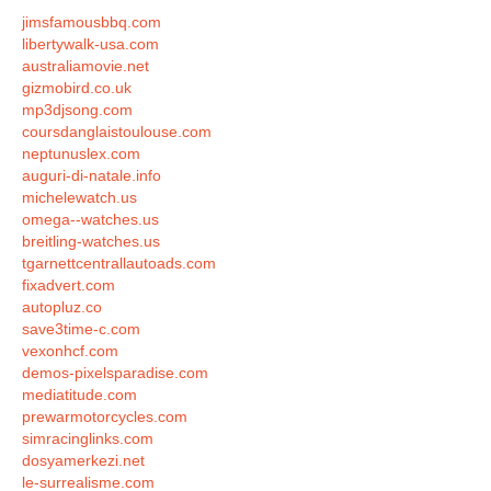
jimsfamousbbq.com
libertywalk-usa.com
australiamovie.net
gizmobird.co.uk
mp3djsong.com
coursdanglaistoulouse.com
neptunuslex.com
auguri-di-natale.info
michelewatch.us
omega--watches.us
breitling-watches.us
tgarnettcentrallautoads.com
fixadvert.com
autopluz.co
save3time-c.com
vexonhcf.com
demos-pixelsparadise.com
mediatitude.com
prewarmotorcycles.com
simracinglinks.com
dosyamerkezi.net
le-surrealisme.com