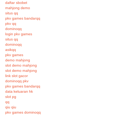
daftar sbobet
mahjong demo
situs qq
pkv games bandarqq
pkv qq
dominoqq
login pkv games
situs qq
dominoqq
asikqq
pkv games
demo mahjong
slot demo mahjong
slot demo mahjong
link slot gacor
dominoqq pkv
pkv games bandarqq
data keluaran hk
slot pg
qq
qiu qiu
pkv games dominoqq