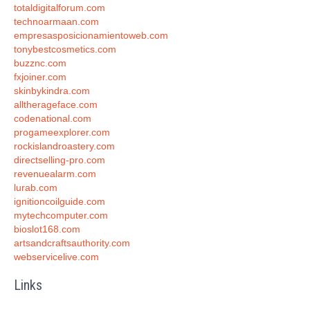
totaldigitalforum.com
technoarmaan.com
empresasposicionamientoweb.com
tonybestcosmetics.com
buzznc.com
fxjoiner.com
skinbykindra.com
alltherageface.com
codenational.com
progameexplorer.com
rockislandroastery.com
directselling-pro.com
revenuealarm.com
lurab.com
ignitioncoilguide.com
mytechcomputer.com
bioslot168.com
artsandcraftsauthority.com
webservicelive.com
Links