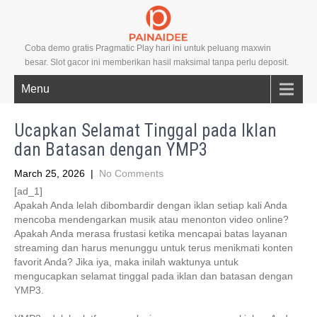
Coba demo gratis Pragmatic Play hari ini untuk peluang maxwin
besar. Slot gacor ini memberikan hasil maksimal tanpa perlu deposit.
Menu
Ucapkan Selamat Tinggal pada Iklan
dan Batasan dengan YMP3
March 25, 2026
|
No Comments
[ad_1]
Apakah Anda lelah dibombardir dengan iklan setiap kali Anda
mencoba mendengarkan musik atau menonton video online?
Apakah Anda merasa frustasi ketika mencapai batas layanan
streaming dan harus menunggu untuk terus menikmati konten
favorit Anda? Jika iya, maka inilah waktunya untuk
mengucapkan selamat tinggal pada iklan dan batasan dengan
YMP3.