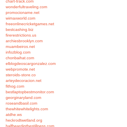
chart-track.com
wonderfultraveling.com
promocioname.net
wimaxworld.com
freeonlinecricketgames.net
bestcashing.biz
firerestrictions.us
archiesbrooklyn.com
muambeiros.net
infozblog.com
chonbaihat.com
elblogdeoscargonzalez.com
webpromote.net
steroids-store.co
arteydecoracion.net
fithog.com
bestlaptopbestmonitor.com
georginaryland.com
roseandbasil.com
thewhitewhitelights.com
atdhe.ws
heckrodtwetland.org
halfheardinthestillness.com