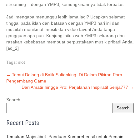
streaming – dengan YMP3, kemungkinannya tidak terbatas.
Jadi mengapa menunggu lebih lama lagi? Ucapkan selamat
tinggal pada iklan dan batasan dengan YMP3 hari ini dan
mulailah menikmati musik dan video favorit Anda tanpa
gangguan apa pun. Kunjungi situs web YMP3 sekarang dan
rasakan kebebasan membuat perpustakaan musik pribadi Anda.
[ad_2]
Tags:
slot
Post
←
Temui Dalang di Balik Sultanking: Di Dalam Pikiran Para
Pengembang Game
navigation
Dari Amatir hingga Pro: Perjalanan Inspiratif Senja777
→
Search
Search
Recent Posts
Temukan Majestibet: Panduan Komprehensif untuk Pemain