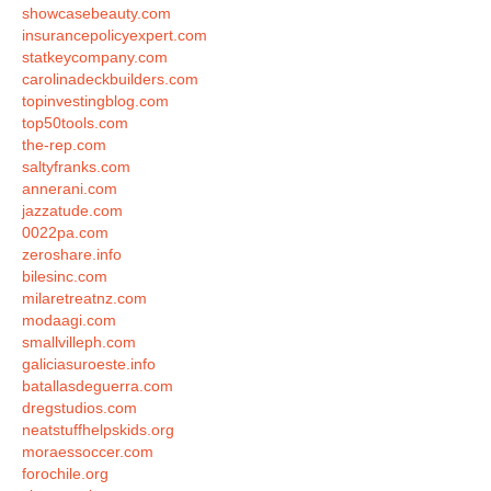
showcasebeauty.com
insurancepolicyexpert.com
statkeycompany.com
carolinadeckbuilders.com
topinvestingblog.com
top50tools.com
the-rep.com
saltyfranks.com
annerani.com
jazzatude.com
0022pa.com
zeroshare.info
bilesinc.com
milaretreatnz.com
modaagi.com
smallvilleph.com
galiciasuroeste.info
batallasdeguerra.com
dregstudios.com
neatstuffhelpskids.org
moraessoccer.com
forochile.org