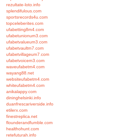
rezultate-loto.info
splendifulous.com
sportsrecords4u.com
topceleberites.com
ufabetting8m4.com
ufabetunionum3.com
ufabetvalueum3.com
ufabetvaultm7.com
ufabetvillageum7.com
ufabetvoicem3.com
waveufabetm4.com
wayang88.net
websiteufabetm4.com
whiteufabetm4.com
anikalappy.com
dininghelsinki.info
duanfrescariverside.info
etilerx.com
finestreplica.net
flounderandfumble.com
healthohunt.com
retefuturah.info