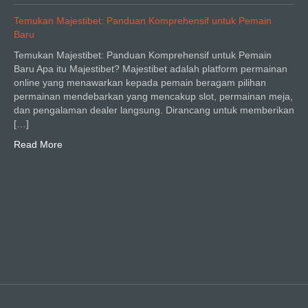
Temukan Majestibet: Panduan Komprehensif untuk Pemain
Baru
Temukan Majestibet: Panduan Komprehensif untuk Pemain
Baru Apa itu Majestibet? Majestibet adalah platform permainan
online yang menawarkan kepada pemain beragam pilihan
permainan mendebarkan yang mencakup slot, permainan meja,
dan pengalaman dealer langsung. Dirancang untuk memberikan
[…]
Read More