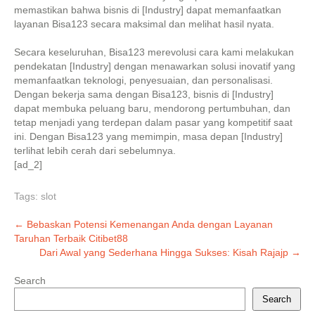
memastikan bahwa bisnis di [Industry] dapat memanfaatkan
layanan Bisa123 secara maksimal dan melihat hasil nyata.
Secara keseluruhan, Bisa123 merevolusi cara kami melakukan
pendekatan [Industry] dengan menawarkan solusi inovatif yang
memanfaatkan teknologi, penyesuaian, dan personalisasi.
Dengan bekerja sama dengan Bisa123, bisnis di [Industry]
dapat membuka peluang baru, mendorong pertumbuhan, dan
tetap menjadi yang terdepan dalam pasar yang kompetitif saat
ini. Dengan Bisa123 yang memimpin, masa depan [Industry]
terlihat lebih cerah dari sebelumnya.
[ad_2]
Tags:
slot
Post
←
Bebaskan Potensi Kemenangan Anda dengan Layanan
Taruhan Terbaik Citibet88
navigation
Dari Awal yang Sederhana Hingga Sukses: Kisah Rajajp
→
Search
Search