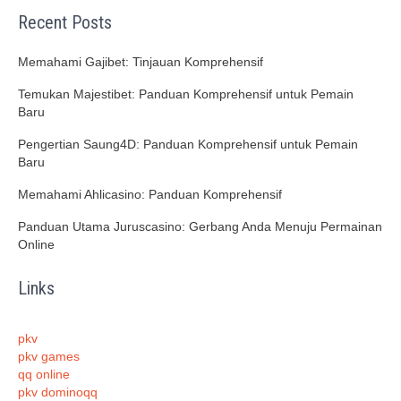
Recent Posts
Memahami Gajibet: Tinjauan Komprehensif
Temukan Majestibet: Panduan Komprehensif untuk Pemain
Baru
Pengertian Saung4D: Panduan Komprehensif untuk Pemain
Baru
Memahami Ahlicasino: Panduan Komprehensif
Panduan Utama Juruscasino: Gerbang Anda Menuju Permainan
Online
Links
pkv
pkv games
qq online
pkv dominoqq