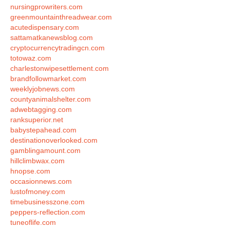
nursingprowriters.com
greenmountainthreadwear.com
acutedispensary.com
sattamatkanewsblog.com
cryptocurrencytradingcn.com
totowaz.com
charlestonwipesettlement.com
brandfollowmarket.com
weeklyjobnews.com
countyanimalshelter.com
adwebtagging.com
ranksuperior.net
babystepahead.com
destinationoverlooked.com
gamblingamount.com
hillclimbwax.com
hnopse.com
occasionnews.com
lustofmoney.com
timebusinesszone.com
peppers-reflection.com
tuneoflife.com