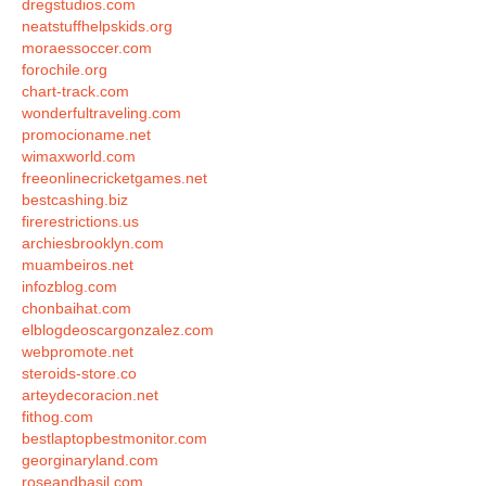
dregstudios.com
neatstuffhelpskids.org
moraessoccer.com
forochile.org
chart-track.com
wonderfultraveling.com
promocioname.net
wimaxworld.com
freeonlinecricketgames.net
bestcashing.biz
firerestrictions.us
archiesbrooklyn.com
muambeiros.net
infozblog.com
chonbaihat.com
elblogdeoscargonzalez.com
webpromote.net
steroids-store.co
arteydecoracion.net
fithog.com
bestlaptopbestmonitor.com
georginaryland.com
roseandbasil.com