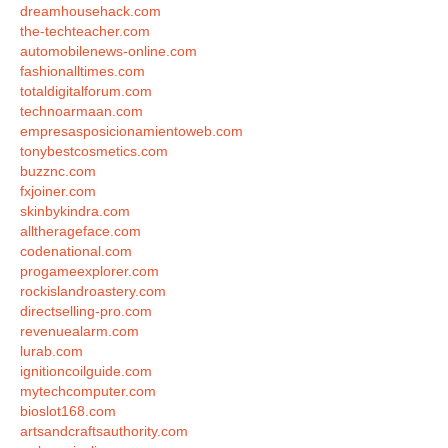
dreamhousehack.com
the-techteacher.com
automobilenews-online.com
fashionalltimes.com
totaldigitalforum.com
technoarmaan.com
empresasposicionamientoweb.com
tonybestcosmetics.com
buzznc.com
fxjoiner.com
skinbykindra.com
alltherageface.com
codenational.com
progameexplorer.com
rockislandroastery.com
directselling-pro.com
revenuealarm.com
lurab.com
ignitioncoilguide.com
mytechcomputer.com
bioslot168.com
artsandcraftsauthority.com