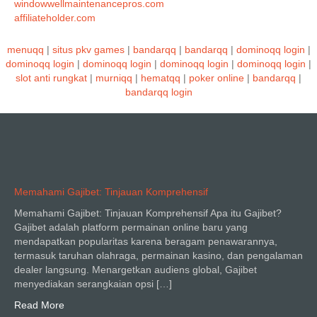
windowwellmaintenancepros.com
affiliateholder.com
menuqq
|
situs pkv games
|
bandarqq
|
bandarqq
|
dominoqq login
|
dominoqq login
|
dominoqq login
|
dominoqq login
|
dominoqq login
|
slot anti rungkat
|
murniqq
|
hematqq
|
poker online
|
bandarqq
|
bandarqq login
Memahami Gajibet: Tinjauan Komprehensif
Memahami Gajibet: Tinjauan Komprehensif Apa itu Gajibet?
Gajibet adalah platform permainan online baru yang
mendapatkan popularitas karena beragam penawarannya,
termasuk taruhan olahraga, permainan kasino, dan pengalaman
dealer langsung. Menargetkan audiens global, Gajibet
menyediakan serangkaian opsi […]
Read More