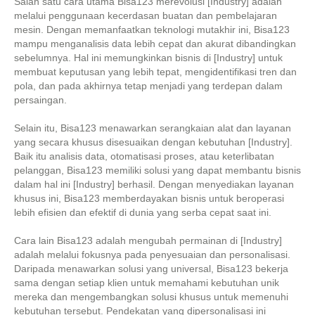
Salah satu cara utama Bisa123 merevolusi [Industry] adalah
melalui penggunaan kecerdasan buatan dan pembelajaran
mesin. Dengan memanfaatkan teknologi mutakhir ini, Bisa123
mampu menganalisis data lebih cepat dan akurat dibandingkan
sebelumnya. Hal ini memungkinkan bisnis di [Industry] untuk
membuat keputusan yang lebih tepat, mengidentifikasi tren dan
pola, dan pada akhirnya tetap menjadi yang terdepan dalam
persaingan.
Selain itu, Bisa123 menawarkan serangkaian alat dan layanan
yang secara khusus disesuaikan dengan kebutuhan [Industry].
Baik itu analisis data, otomatisasi proses, atau keterlibatan
pelanggan, Bisa123 memiliki solusi yang dapat membantu bisnis
dalam hal ini [Industry] berhasil. Dengan menyediakan layanan
khusus ini, Bisa123 memberdayakan bisnis untuk beroperasi
lebih efisien dan efektif di dunia yang serba cepat saat ini.
Cara lain Bisa123 adalah mengubah permainan di [Industry]
adalah melalui fokusnya pada penyesuaian dan personalisasi.
Daripada menawarkan solusi yang universal, Bisa123 bekerja
sama dengan setiap klien untuk memahami kebutuhan unik
mereka dan mengembangkan solusi khusus untuk memenuhi
kebutuhan tersebut. Pendekatan yang dipersonalisasi ini