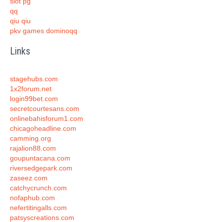
slot pg
qq
qiu qiu
pkv games dominoqq
Links
stagehubs.com
1x2forum.net
login99bet.com
secretcourtesans.com
onlinebahisforum1.com
chicagoheadline.com
camming.org
rajalion88.com
goupuntacana.com
riversedgepark.com
zaseez.com
catchycrunch.com
nofaphub.com
nefertitingalls.com
patsyscreations.com