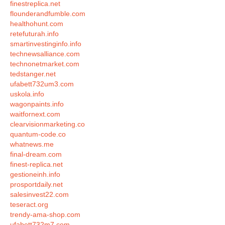
finestreplica.net
flounderandfumble.com
healthohunt.com
retefuturah.info
smartinvestinginfo.info
technewsalliance.com
technonetmarket.com
tedstanger.net
ufabett732um3.com
uskola.info
wagonpaints.info
waitfornext.com
clearvisionmarketing.co
quantum-code.co
whatnews.me
final-dream.com
finest-replica.net
gestioneinh.info
prosportdaily.net
salesinvest22.com
teseract.org
trendy-ama-shop.com
ufabett732m7.com