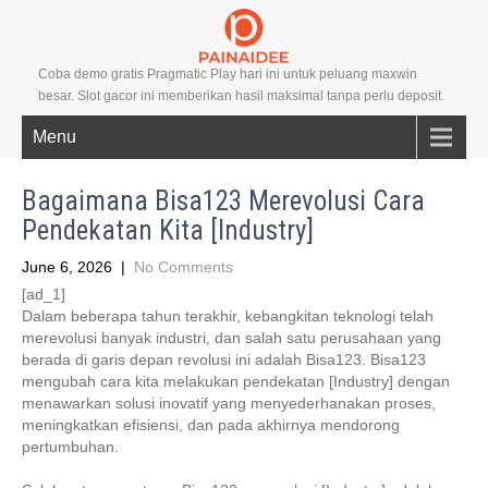
Coba demo gratis Pragmatic Play hari ini untuk peluang maxwin
besar. Slot gacor ini memberikan hasil maksimal tanpa perlu deposit.
Menu
Bagaimana Bisa123 Merevolusi Cara
Pendekatan Kita [Industry]
June 6, 2026
|
No Comments
[ad_1]
Dalam beberapa tahun terakhir, kebangkitan teknologi telah
merevolusi banyak industri, dan salah satu perusahaan yang
berada di garis depan revolusi ini adalah Bisa123. Bisa123
mengubah cara kita melakukan pendekatan [Industry] dengan
menawarkan solusi inovatif yang menyederhanakan proses,
meningkatkan efisiensi, dan pada akhirnya mendorong
pertumbuhan.